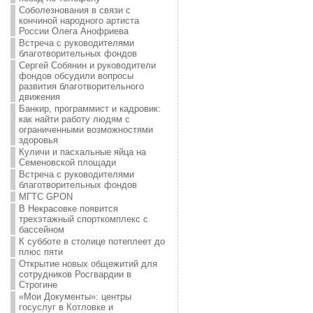
Соболезнования в связи с
кончиной народного артиста
России Олега Анофриева
Встреча с руководителями
благотворительных фондов
Сергей Собянин и руководители
фондов обсудили вопросы
развития благотворительного
движения
Банкир, программист и кадровик:
как найти работу людям с
ограниченными возможностями
здоровья
Куличи и пасхальные яйца на
Семеновской площади
Встреча с руководителями
благотворительных фондов
МГТС GPON
В Некрасовке появится
трехэтажный спорткомплекс с
бассейном
К субботе в столице потеплеет до
плюс пяти
Открытие новых общежитий для
сотрудников Росгвардии в
Строгине
«Мои Документы»: центры
госуслуг в Котловке и