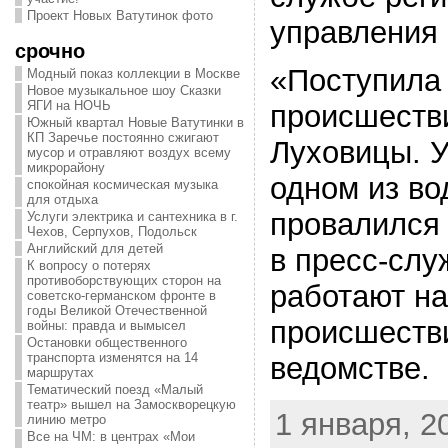
Проект Новых Ватутинок фото
управления
срочно
«Поступила
Модный показ коллекции в Москве
Новое музыкальное шоу Сказки
ЯГИ на НОЧЬ
происшестви
Южный квартал Новые Ватутинки в
КП Заречье постоянно сжигают
Луховицы. У
мусор и отравляют воздух всему
микрорайону
одном из в
спокойная космическая музыка
для отдыха
провалился 
Услуги электрика и сантехника в г.
Чехов, Серпухов, Подольск
Английский для детей
в пресс-слу
К вопросу о потерях
противоборствующих сторон на
работают на
советско-германском фронте в
годы Великой Отечественной
происшестви
войны: правда и вымысел
Остановки общественного
транспорта изменятся на 14
ведомстве.
маршрутах
Тематический поезд «Малый
театр» вышел на Замоскворецкую
1 января, 20
линию метро
Все на ЧМ: в центрах «Мои