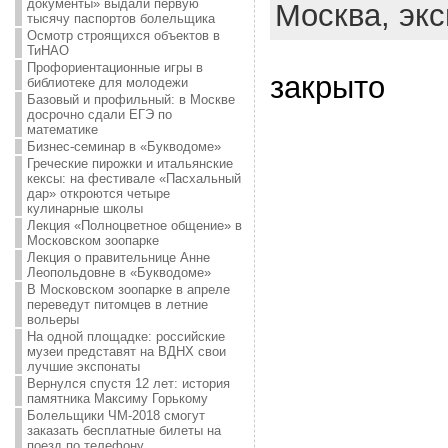
документы» выдали первую
Москва,
экс
тысячу паспортов болельщика
Осмотр строящихся объектов в
ТиНАО
Профориентационные игры в
закрыто
библиотеке для молодежи
Базовый и профильный: в Москве
досрочно сдали ЕГЭ по
математике
Бизнес-семинар в «Букводоме»
Греческие пирожки и итальянские
кексы: на фестивале «Пасхальный
дар» откроются четыре
кулинарные школы
Лекция «Полноцветное общение» в
Московском зоопарке
Лекция о правительнице Анне
Леопольдовне в «Букводоме»
В Московском зоопарке в апреле
переведут питомцев в летние
вольеры
На одной площадке: российские
музеи представят на ВДНХ свои
лучшие экспонаты
Вернулся спустя 12 лет: история
памятника Максиму Горькому
Болельщики ЧМ-2018 смогут
заказать бесплатные билеты на
поезд по телефону