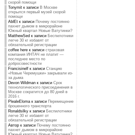
скорой помощи
Tonymit
к записи
В Москве
открылся первый музей скорой
помощи
AblEt
к записи
Почему постоянно
пахнет дымом в микрорайоне
Южный квартал Новые Ватутинки?
MatthewSed
к записи
Беспилотники
легче 30 кг избавят от
обязательной регистрации
coffee here
к записи
страховая
компания ИНТАЧ не платит —
последнее место по
добросовестности
Francisinelf
к записи
Станцию
«Новые Черемушки» закрывали из-
за дыма
Devon Wildman
к записи
Срок
технологического присоединения в
Москве сократится до 80 дней в
2016 г.
PlealeEloma
к записи
Перемещение
брошенного транспорта
Ronaldsilky
к записи
Беспилотники
легче 30 кг избавят от
обязательной регистрации
Автор
к записи
Почему постоянно
пахнет дымом в микрорайоне
Южный квартал Новые Ватутинки?