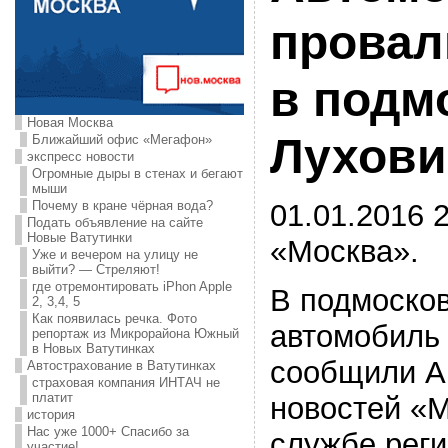
провал
в подм
Новая Москва
Лухови
Ближайший офис «Мегафон»
экспресс новости
Огромные дыры в стенах и бегают
мыши
01.01.2016 2
Почему в кране чёрная вода?
Подать объявление на сайте
Новые Ватутинки
«Москва».
Уже и вечером на улицу не
выйти? — Стреляют!
где отремонтировать iPhon Apple
В подмоско
2, 3,4, 5
Как появилась речка. Фото
автомобиль 
репортаж из Микрорайона Южный
в Новых Ватутинках
сообщили Аг
Автострахование в Ватутинках
страховая компания ИНТАЧ не
платит
новостей «М
история
Нас уже 1000+ Спасибо за
службе реги
участие!