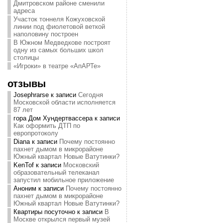
Дмитровском районе сменили
адреса
Участок тоннеля Кожуховской
линии под фиолетовой веткой
наполовину построен
В Южном Медведкове построят
одну из самых больших школ
столицы
«Игроки» в театре «АпАРТе»
отзывы
Josephrarse
к записи
Сегодня
Московской области исполняется
87 лет
гора Дом Хундертвассера
к записи
Как оформить ДТП по
европротоколу
Diana
к записи
Почему постоянно
пахнет дымом в микрорайоне
Южный квартал Новые Ватутинки?
KenTof
к записи
Московский
образовательный телеканал
запустил мобильное приложение
Аноним
к записи
Почему постоянно
пахнет дымом в микрорайоне
Южный квартал Новые Ватутинки?
Квартиры посуточно
к записи
В
Москве открылся первый музей