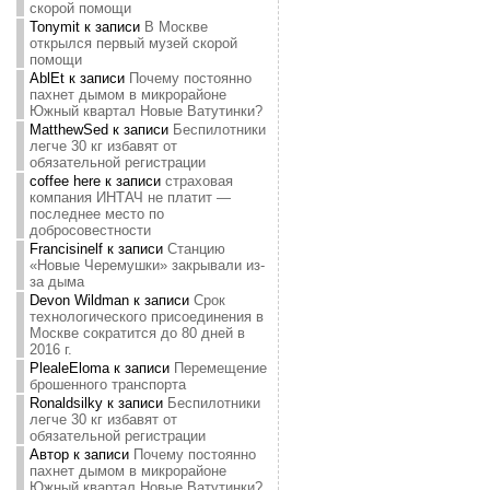
скорой помощи
Tonymit
к записи
В Москве
открылся первый музей скорой
помощи
AblEt
к записи
Почему постоянно
пахнет дымом в микрорайоне
Южный квартал Новые Ватутинки?
MatthewSed
к записи
Беспилотники
легче 30 кг избавят от
обязательной регистрации
coffee here
к записи
страховая
компания ИНТАЧ не платит —
последнее место по
добросовестности
Francisinelf
к записи
Станцию
«Новые Черемушки» закрывали из-
за дыма
Devon Wildman
к записи
Срок
технологического присоединения в
Москве сократится до 80 дней в
2016 г.
PlealeEloma
к записи
Перемещение
брошенного транспорта
Ronaldsilky
к записи
Беспилотники
легче 30 кг избавят от
обязательной регистрации
Автор
к записи
Почему постоянно
пахнет дымом в микрорайоне
Южный квартал Новые Ватутинки?