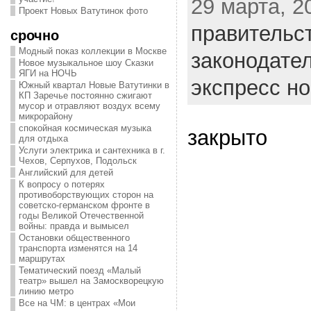
29 марта, 20
Проект Новых Ватутинок фото
правительс
срочно
Модный показ коллекции в Москве
законодате
Новое музыкальное шоу Сказки
ЯГИ на НОЧЬ
экспресс н
Южный квартал Новые Ватутинки в
КП Заречье постоянно сжигают
мусор и отравляют воздух всему
микрорайону
спокойная космическая музыка
закрыто
для отдыха
Услуги электрика и сантехника в г.
Чехов, Серпухов, Подольск
Английский для детей
К вопросу о потерях
противоборствующих сторон на
советско-германском фронте в
годы Великой Отечественной
войны: правда и вымысел
Остановки общественного
транспорта изменятся на 14
маршрутах
Тематический поезд «Малый
театр» вышел на Замоскворецкую
линию метро
Все на ЧМ: в центрах «Мои