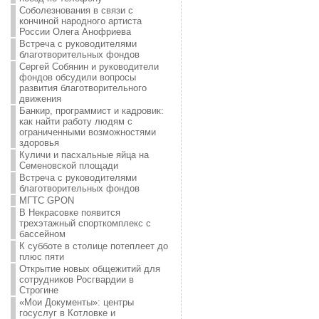
Соболезнования в связи с
кончиной народного артиста
России Олега Анофриева
Встреча с руководителями
благотворительных фондов
Сергей Собянин и руководители
фондов обсудили вопросы
развития благотворительного
движения
Банкир, программист и кадровик:
как найти работу людям с
ограниченными возможностями
здоровья
Куличи и пасхальные яйца на
Семеновской площади
Встреча с руководителями
благотворительных фондов
МГТС GPON
В Некрасовке появится
трехэтажный спорткомплекс с
бассейном
К субботе в столице потеплеет до
плюс пяти
Открытие новых общежитий для
сотрудников Росгвардии в
Строгине
«Мои Документы»: центры
госуслуг в Котловке и