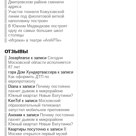
Дмитровском районе сменили
адреса
Участок тоннеля Кожуховской
линии под фиолетовой веткой
наполовину построен
В Южном Медведкове построят
одну из самых больших школ
столицы
«Игроки» в театре «АпАРТе»
отзывы
Josephrarse
к записи
Сегодня
Московской области исполняется
87 лет
гора Дом Хундертвассера
к записи
Как оформить ДТП по
европротоколу
Diana
к записи
Почему постоянно
пахнет дымом в микрорайоне
Южный квартал Новые Ватутинки?
KenTof
к записи
Московский
образовательный телеканал
запустил мобильное приложение
Аноним
к записи
Почему постоянно
пахнет дымом в микрорайоне
Южный квартал Новые Ватутинки?
Квартиры посуточно
к записи
В
Москве открылся первый музей