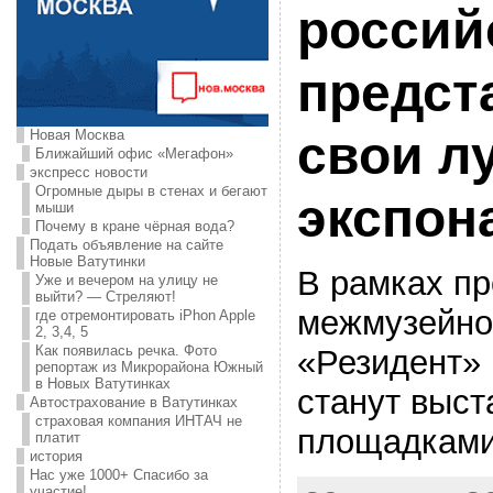
россий
предст
Новая Москва
свои л
Ближайший офис «Мегафон»
экспресс новости
Огромные дыры в стенах и бегают
экспон
мыши
Почему в кране чёрная вода?
Подать объявление на сайте
Новые Ватутинки
В рамках п
Уже и вечером на улицу не
выйти? — Стреляют!
межмузейно
где отремонтировать iPhon Apple
2, 3,4, 5
Как появилась речка. Фото
«Резидент»
репортаж из Микрорайона Южный
в Новых Ватутинках
станут выс
Автострахование в Ватутинках
страховая компания ИНТАЧ не
площадками
платит
история
Нас уже 1000+ Спасибо за
участие!