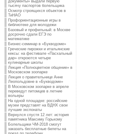
документы» выдали первую
тысячу паспортов болельщика
Осмотр строящихся объектов в
ТиНАО
Профориентационные игры в
библиотеке для молодежи
Базовый и профильный: в Москве
досрочно сдали ЕГЭ по
математике
Бизнес-семинар в «Букводоме»
Греческие пирожки и итальянские
кексы: на фестивале «Пасхальный
дар» откроются четыре
кулинарные школы
Лекция «Полноцветное общение» в
Московском зоопарке
Лекция о правительнице Анне
Леопольдовне в «Букводоме»
В Московском зоопарке в апреле
переведут питомцев в летние
вольеры
На одной площадке: российские
музеи представят на ВДНХ свои
лучшие экспонаты
Вернулся спустя 12 лет: история
памятника Максиму Горькому
Болельщики ЧМ-2018 смогут
заказать бесплатные билеты на
поезд по телефону