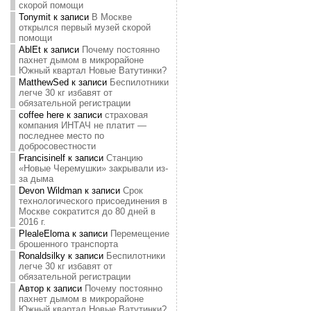
скорой помощи
Tonymit
к записи
В Москве
открылся первый музей скорой
помощи
AblEt
к записи
Почему постоянно
пахнет дымом в микрорайоне
Южный квартал Новые Ватутинки?
MatthewSed
к записи
Беспилотники
легче 30 кг избавят от
обязательной регистрации
coffee here
к записи
страховая
компания ИНТАЧ не платит —
последнее место по
добросовестности
Francisinelf
к записи
Станцию
«Новые Черемушки» закрывали из-
за дыма
Devon Wildman
к записи
Срок
технологического присоединения в
Москве сократится до 80 дней в
2016 г.
PlealeEloma
к записи
Перемещение
брошенного транспорта
Ronaldsilky
к записи
Беспилотники
легче 30 кг избавят от
обязательной регистрации
Автор
к записи
Почему постоянно
пахнет дымом в микрорайоне
Южный квартал Новые Ватутинки?