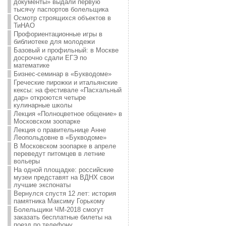
документы» выдали первую
тысячу паспортов болельщика
Осмотр строящихся объектов в
ТиНАО
Профориентационные игры в
библиотеке для молодежи
Базовый и профильный: в Москве
досрочно сдали ЕГЭ по
математике
Бизнес-семинар в «Букводоме»
Греческие пирожки и итальянские
кексы: на фестивале «Пасхальный
дар» откроются четыре
кулинарные школы
Лекция «Полноцветное общение» в
Московском зоопарке
Лекция о правительнице Анне
Леопольдовне в «Букводоме»
В Московском зоопарке в апреле
переведут питомцев в летние
вольеры
На одной площадке: российские
музеи представят на ВДНХ свои
лучшие экспонаты
Вернулся спустя 12 лет: история
памятника Максиму Горькому
Болельщики ЧМ-2018 смогут
заказать бесплатные билеты на
поезд по телефону