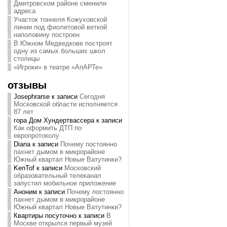
Дмитровском районе сменили
адреса
Участок тоннеля Кожуховской
линии под фиолетовой веткой
наполовину построен
В Южном Медведкове построят
одну из самых больших школ
столицы
«Игроки» в театре «АпАРТе»
отзывы
Josephrarse
к записи
Сегодня
Московской области исполняется
87 лет
гора Дом Хундертвассера
к записи
Как оформить ДТП по
европротоколу
Diana
к записи
Почему постоянно
пахнет дымом в микрорайоне
Южный квартал Новые Ватутинки?
KenTof
к записи
Московский
образовательный телеканал
запустил мобильное приложение
Аноним
к записи
Почему постоянно
пахнет дымом в микрорайоне
Южный квартал Новые Ватутинки?
Квартиры посуточно
к записи
В
Москве открылся первый музей