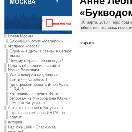
Анне Лео
«Букводо
30 марта, 2018 | Tags:
прави
общество,
экспресс новост
Новая Москва
Ближайший офис «Мегафон»
закрыто
экспресс новости
Огромные дыры в стенах и бегают
мыши
Почему в кране чёрная вода?
Подать объявление на сайте
Новые Ватутинки
Уже и вечером на улицу не
выйти? — Стреляют!
где отремонтировать iPhon Apple
2, 3,4, 5
Как появилась речка. Фото
репортаж из Микрорайона Южный
в Новых Ватутинках
Автострахование в Ватутинках
страховая компания ИНТАЧ не
платит
история
Нас уже 1000+ Спасибо за
участие!