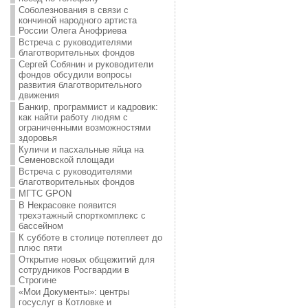
Соболезнования в связи с
кончиной народного артиста
России Олега Анофриева
Встреча с руководителями
благотворительных фондов
Сергей Собянин и руководители
фондов обсудили вопросы
развития благотворительного
движения
Банкир, программист и кадровик:
как найти работу людям с
ограниченными возможностями
здоровья
Куличи и пасхальные яйца на
Семеновской площади
Встреча с руководителями
благотворительных фондов
МГТС GPON
В Некрасовке появится
трехэтажный спорткомплекс с
бассейном
К субботе в столице потеплеет до
плюс пяти
Открытие новых общежитий для
сотрудников Росгвардии в
Строгине
«Мои Документы»: центры
госуслуг в Котловке и