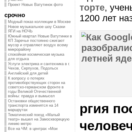
торте
, учен
Проект Новых Ватутинок фото
срочно
1200 лет н
Модный показ коллекции в Москве
Новое музыкальное шоу Сказки
ЯГИ на НОЧЬ
Южный квартал Новые Ватутинки в
КП Заречье постоянно сжигают
мусор и отравляют воздух всему
микрорайону
спокойная космическая музыка
для отдыха
Услуги электрика и сантехника в г.
Чехов, Серпухов, Подольск
Английский для детей
К вопросу о потерях
противоборствующих сторон на
советско-германском фронте в
годы Великой Отечественной
войны: правда и вымысел
Остановки общественного
ргия по
транспорта изменятся на 14
маршрутах
Тематический поезд «Малый
театр» вышел на Замоскворецкую
челове
линию метро
Все на ЧМ: в центрах «Мои