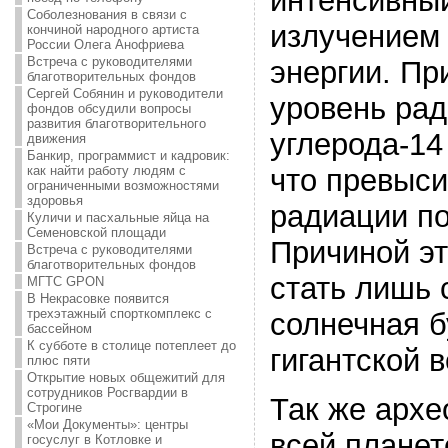
интенсивный
Соболезнования в связи с
излучением
кончиной народного артиста
России Олега Анофриева
Встреча с руководителями
энергии. Пр
благотворительных фондов
Сергей Собянин и руководители
уровень рад
фондов обсудили вопросы
развития благотворительного
углерода-14
движения
Банкир, программист и кадровик:
как найти работу людям с
что превыс
ограниченными возможностями
здоровья
радиации по
Куличи и пасхальные яйца на
Семеновской площади
Причиной эт
Встреча с руководителями
благотворительных фондов
стать лишь 
МГТС GPON
В Некрасовке появится
трехэтажный спорткомплекс с
солнечная б
бассейном
К субботе в столице потеплеет до
гигантской 
плюс пяти
Открытие новых общежитий для
сотрудников Росгвардии в
Так же архе
Строгине
«Мои Документы»: центры
всей планет
госуслуг в Котловке и