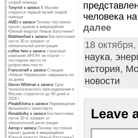
скорой помощи
представле
Tonymit
к записи
В Москве
открылся первый музей скорой
человека на
помощи
AblEt
к записи
Почему постоянно
далее
пахнет дымом в микрорайоне
Южный квартал Новые Ватутинки?
MatthewSed
к записи
Беспилотники
легче 30 кг избавят от
18 октября,
обязательной регистрации
coffee here
к записи
страховая
наука
,
энер
компания ИНТАЧ не платит —
последнее место по
добросовестности
история,
Мо
Francisinelf
к записи
Станцию
«Новые Черемушки» закрывали из-
новости
за дыма
Devon Wildman
к записи
Срок
технологического присоединения в
Москве сократится до 80 дней в
2016 г.
PlealeEloma
к записи
Перемещение
брошенного транспорта
Leave 
Ronaldsilky
к записи
Беспилотники
легче 30 кг избавят от
обязательной регистрации
Автор
к записи
Почему постоянно
пахнет дымом в микрорайоне
Южный квартал Новые Ватутинки?