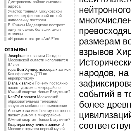
Дмитровском районе сменили
адреса
нейтронного
Участок тоннеля Кожуховской
линии под фиолетовой веткой
многочислен
наполовину построен
В Южном Медведкове построят
превосходящ
одну из самых больших школ
столицы
размерам во
«Игроки» в театре «АпАРТе»
отзывы
взрывов Хир
Josephrarse
к записи
Сегодня
Исторически
Московской области исполняется
87 лет
гора Дом Хундертвассера
к записи
народов, на
Как оформить ДТП по
европротоколу
зафиксирова
Diana
к записи
Почему постоянно
пахнет дымом в микрорайоне
событий в т
Южный квартал Новые Ватутинки?
KenTof
к записи
Московский
образовательный телеканал
более древн
запустил мобильное приложение
Аноним
к записи
Почему постоянно
цивилизаций
пахнет дымом в микрорайоне
Южный квартал Новые Ватутинки?
соответств
Квартиры посуточно
к записи
В
Москве открылся первый музей