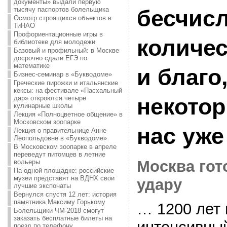
документы» выдали первую
тысячу паспортов болельщика
бесчис
Осмотр строящихся объектов в
ТиНАО
Профориентационные игры в
количес
библиотеке для молодежи
Базовый и профильный: в Москве
досрочно сдали ЕГЭ по
математике
и благо,
Бизнес-семинар в «Букводоме»
Греческие пирожки и итальянские
кексы: на фестивале «Пасхальный
некотор
дар» откроются четыре
кулинарные школы
Лекция «Полноцветное общение» в
Московском зоопарке
нас уже
Лекция о правительнице Анне
Леопольдовне в «Букводоме»
В Московском зоопарке в апреле
переведут питомцев в летние
Москва гот
вольеры
На одной площадке: российские
музеи представят на ВДНХ свои
удару
лучшие экспонаты
Вернулся спустя 12 лет: история
памятника Максиму Горькому
… 1200 лет
Болельщики ЧМ-2018 смогут
заказать бесплатные билеты на
поезд по телефону