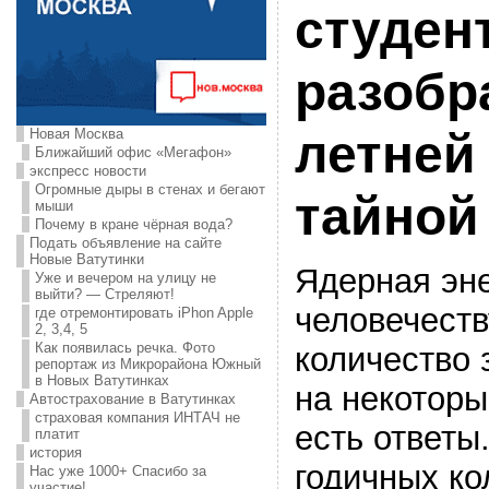
студен
разобр
Новая Москва
летней
Ближайший офис «Мегафон»
экспресс новости
Огромные дыры в стенах и бегают
тайной
мыши
Почему в кране чёрная вода?
Подать объявление на сайте
Новые Ватутинки
Ядерная эне
Уже и вечером на улицу не
выйти? — Стреляют!
человечест
где отремонтировать iPhon Apple
2, 3,4, 5
Как появилась речка. Фото
количество з
репортаж из Микрорайона Южный
в Новых Ватутинках
на некоторы
Автострахование в Ватутинках
страховая компания ИНТАЧ не
есть ответы
платит
история
годичных ко
Нас уже 1000+ Спасибо за
участие!