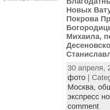
Благодатны
Новых Ват
Покрова П
Богородицы
Михаила, п
Десеновско
Станислав
30 апреля, 
фото
| Cate
Москва,
об
экспресс н
comment