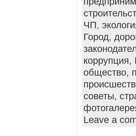
предприним
строительс
ЧП
,
экологи
Город,
доро
законодате
коррупция,
общество,
происшеств
советы,
стр
фотогалере
Leave a co