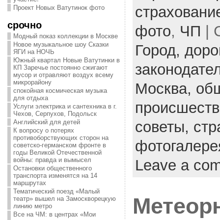
страховани
Проект Новых Ватутинок фото
срочно
фото
,
ЧП
| 
Модный показ коллекции в Москве
Новое музыкальное шоу Сказки
Город,
доро
ЯГИ на НОЧЬ
Южный квартал Новые Ватутинки в
законодате
КП Заречье постоянно сжигают
мусор и отравляют воздух всему
микрорайону
Москва,
об
спокойная космическая музыка
для отдыха
происшеств
Услуги электрика и сантехника в г.
Чехов, Серпухов, Подольск
советы,
стр
Английский для детей
К вопросу о потерях
противоборствующих сторон на
фотогалере
советско-германском фронте в
годы Великой Отечественной
войны: правда и вымысел
Leave a co
Остановки общественного
транспорта изменятся на 14
маршрутах
Тематический поезд «Малый
Метеор
театр» вышел на Замоскворецкую
линию метро
Все на ЧМ: в центрах «Мои