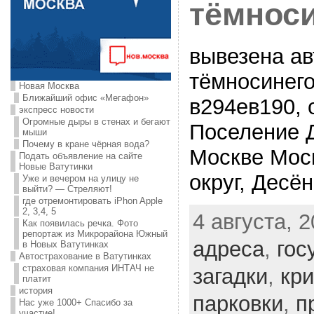
тёмноси
вывезена а
тёмносинего
Новая Москва
Ближайший офис «Мегафон»
в294ев190, 
экспресс новости
Огромные дыры в стенах и бегают
Поселение 
мыши
Почему в кране чёрная вода?
Москве Мос
Подать объявление на сайте
Новые Ватутинки
округ, Десё
Уже и вечером на улицу не
выйти? — Стреляют!
где отремонтировать iPhon Apple
2, 3,4, 5
4 августа, 2
Как появилась речка. Фото
репортаж из Микрорайона Южный
адреса
,
гос
в Новых Ватутинках
Автострахование в Ватутинках
страховая компания ИНТАЧ не
загадки
,
кр
платит
история
парковки
,
п
Нас уже 1000+ Спасибо за
участие!