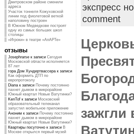
Дмитровском районе сменили
экспресс н
адреса
Участок тоннеля Кожуховской
линии под фиолетовой веткой
comment
наполовину построен
В Южном Медведкове построят
одну из самых больших школ
столицы
Церков
«Игроки» в театре «АпАРТе»
отзывы
Пресвя
Josephrarse
к записи
Сегодня
Московской области исполняется
87 лет
гора Дом Хундертвассера
к записи
Богоро
Как оформить ДТП по
европротоколу
Diana
к записи
Почему постоянно
пахнет дымом в микрорайоне
Благод
Южный квартал Новые Ватутинки?
KenTof
к записи
Московский
образовательный телеканал
запустил мобильное приложение
зажгли
Аноним
к записи
Почему постоянно
пахнет дымом в микрорайоне
Южный квартал Новые Ватутинки?
Ватути
Квартиры посуточно
к записи
В
Москве открылся первый музей