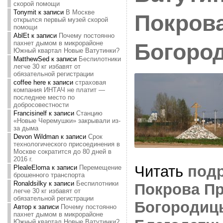
скорой помощи
Tonymit
к записи
В Москве
Покров
открылся первый музей скорой
помощи
AblEt
к записи
Почему постоянно
пахнет дымом в микрорайоне
Богоро
Южный квартал Новые Ватутинки?
MatthewSed
к записи
Беспилотники
легче 30 кг избавят от
обязательной регистрации
coffee here
к записи
страховая
компания ИНТАЧ не платит —
последнее место по
добросовестности
Francisinelf
к записи
Станцию
«Новые Черемушки» закрывали из-
за дыма
Devon Wildman
к записи
Срок
технологического присоединения в
Москве сократится до 80 дней в
2016 г.
Читать
под
PlealeEloma
к записи
Перемещение
брошенного транспорта
Ronaldsilky
к записи
Беспилотники
Покрова П
легче 30 кг избавят от
обязательной регистрации
Богородиц
Автор
к записи
Почему постоянно
пахнет дымом в микрорайоне
Южный квартал Новые Ватутинки?