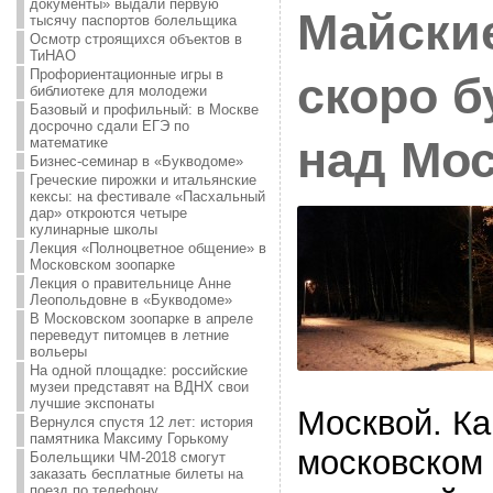
документы» выдали первую
Майски
тысячу паспортов болельщика
Осмотр строящихся объектов в
ТиНАО
Профориентационные игры в
скоро б
библиотеке для молодежи
Базовый и профильный: в Москве
досрочно сдали ЕГЭ по
над Мо
математике
Бизнес-семинар в «Букводоме»
Греческие пирожки и итальянские
кексы: на фестивале «Пасхальный
дар» откроются четыре
кулинарные школы
Лекция «Полноцветное общение» в
Московском зоопарке
Лекция о правительнице Анне
Леопольдовне в «Букводоме»
В Московском зоопарке в апреле
переведут питомцев в летние
вольеры
На одной площадке: российские
музеи представят на ВДНХ свои
лучшие экспонаты
Москвой. К
Вернулся спустя 12 лет: история
памятника Максиму Горькому
московском 
Болельщики ЧМ-2018 смогут
заказать бесплатные билеты на
поезд по телефону