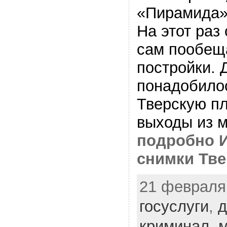
«Пирамида» 
На этот раз
сам пообещ
постройки. 
понадобило
Тверскую п
выходы из м
подробно 
снимки Тве
21 февраля,
госуслуги
,
д
криминал
,
м