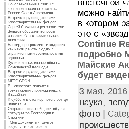
восточной ч
Соболезнования в связи с
кончиной народного артиста
можно найти
России Олега Анофриева
Встреча с руководителями
в котором р
благотворительных фондов
Сергей Собянин и руководители
этого «звез
фондов обсудили вопросы
развития благотворительного
движения
Continue Re
Банкир, программист и кадровик:
как найти работу людям с
подробно 
ограниченными возможностями
здоровья
Майские А
Куличи и пасхальные яйца на
Семеновской площади
Встреча с руководителями
будет виде
благотворительных фондов
МГТС GPON
В Некрасовке появится
3 мая, 2016
трехэтажный спорткомплекс с
бассейном
К субботе в столице потеплеет до
наука
,
пого
плюс пяти
Открытие новых общежитий для
фото
| Cate
сотрудников Росгвардии в
Строгине
происшеств
«Мои Документы»: центры
госуслуг в Котловке и