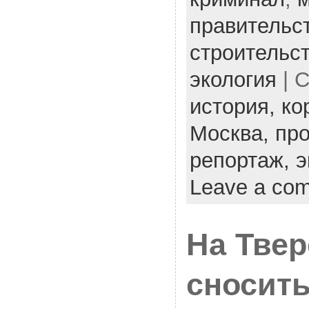
правительс
строительс
экология
| C
история,
ко
Москва,
пр
репортаж,
э
Leave a co
На Твер
сносит