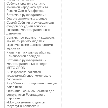
Соболезнования в связи с
кончиной народного артиста
России Олега Анофриева
Встреча с руководителями
благотворительных фондов
Сергей Собянин и руководители
фондов обсудили вопросы
развития благотворительного
движения
Банкир, программист и кадровик:
как найти работу людям с
ограниченными возможностями
здоровья
Куличи и пасхальные яйца на
Семеновской площади
Встреча с руководителями
благотворительных фондов
МГТС GPON
В Некрасовке появится
трехэтажный спорткомплекс с
бассейном
К субботе в столице потеплеет до
плюс пяти
Открытие новых общежитий для
сотрудников Росгвардии в
Строгине
«Мои Документы»: центры
госуслуг в Котловке и