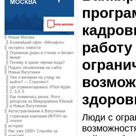
програ
кадрови
Новая Москва
работу
Ближайший офис «Мегафон»
экспресс новости
Огромные дыры в стенах и бегают
мыши
ограни
Почему в кране чёрная вода?
Подать объявление на сайте
Новые Ватутинки
возмож
Уже и вечером на улицу не
выйти? — Стреляют!
где отремонтировать iPhon Apple
2, 3,4, 5
здоров
Как появилась речка. Фото
репортаж из Микрорайона Южный
в Новых Ватутинках
Автострахование в Ватутинках
Люди с огр
страховая компания ИНТАЧ не
платит
возможностя
история
Нас уже 1000+ Спасибо за
участие!