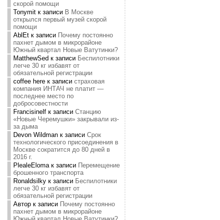
скорой помощи
Tonymit
к записи
В Москве
открылся первый музей скорой
помощи
AblEt
к записи
Почему постоянно
пахнет дымом в микрорайоне
Южный квартал Новые Ватутинки?
MatthewSed
к записи
Беспилотники
легче 30 кг избавят от
обязательной регистрации
coffee here
к записи
страховая
компания ИНТАЧ не платит —
последнее место по
добросовестности
Francisinelf
к записи
Станцию
«Новые Черемушки» закрывали из-
за дыма
Devon Wildman
к записи
Срок
технологического присоединения в
Москве сократится до 80 дней в
2016 г.
PlealeEloma
к записи
Перемещение
брошенного транспорта
Ronaldsilky
к записи
Беспилотники
легче 30 кг избавят от
обязательной регистрации
Автор
к записи
Почему постоянно
пахнет дымом в микрорайоне
Южный квартал Новые Ватутинки?