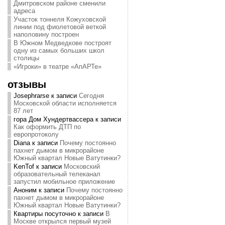
Дмитровском районе сменили
адреса
Участок тоннеля Кожуховской
линии под фиолетовой веткой
наполовину построен
В Южном Медведкове построят
одну из самых больших школ
столицы
«Игроки» в театре «АпАРТе»
отзывы
Josephrarse
к записи
Сегодня
Московской области исполняется
87 лет
гора Дом Хундертвассера
к записи
Как оформить ДТП по
европротоколу
Diana
к записи
Почему постоянно
пахнет дымом в микрорайоне
Южный квартал Новые Ватутинки?
KenTof
к записи
Московский
образовательный телеканал
запустил мобильное приложение
Аноним
к записи
Почему постоянно
пахнет дымом в микрорайоне
Южный квартал Новые Ватутинки?
Квартиры посуточно
к записи
В
Москве открылся первый музей