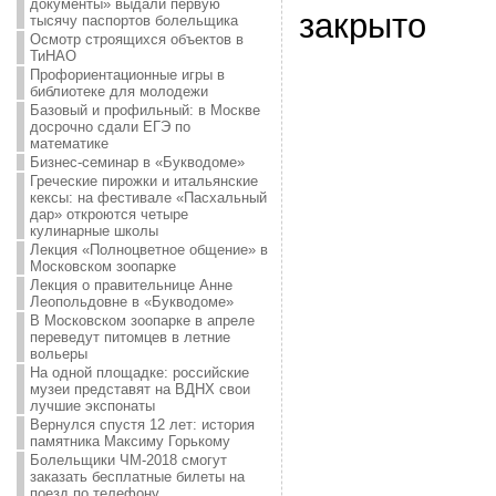
документы» выдали первую
закрыто
тысячу паспортов болельщика
Осмотр строящихся объектов в
ТиНАО
Профориентационные игры в
библиотеке для молодежи
Базовый и профильный: в Москве
досрочно сдали ЕГЭ по
математике
Бизнес-семинар в «Букводоме»
Греческие пирожки и итальянские
кексы: на фестивале «Пасхальный
дар» откроются четыре
кулинарные школы
Лекция «Полноцветное общение» в
Московском зоопарке
Лекция о правительнице Анне
Леопольдовне в «Букводоме»
В Московском зоопарке в апреле
переведут питомцев в летние
вольеры
На одной площадке: российские
музеи представят на ВДНХ свои
лучшие экспонаты
Вернулся спустя 12 лет: история
памятника Максиму Горькому
Болельщики ЧМ-2018 смогут
заказать бесплатные билеты на
поезд по телефону