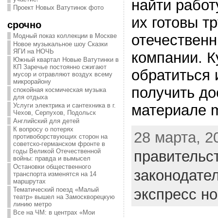
найти работ
Проект Новых Ватутинок фото
их готовы т
срочно
отечествен
Модный показ коллекции в Москве
Новое музыкальное шоу Сказки
ЯГИ на НОЧЬ
компании. 
Южный квартал Новые Ватутинки в
КП Заречье постоянно сжигают
обратиться 
мусор и отравляют воздух всему
микрорайону
получить до
спокойная космическая музыка
для отдыха
материале m
Услуги электрика и сантехника в г.
Чехов, Серпухов, Подольск
Английский для детей
К вопросу о потерях
28 марта, 20
противоборствующих сторон на
советско-германском фронте в
годы Великой Отечественной
правительс
войны: правда и вымысел
Остановки общественного
законодате
транспорта изменятся на 14
маршрутах
экспресс н
Тематический поезд «Малый
театр» вышел на Замоскворецкую
линию метро
Все на ЧМ: в центрах «Мои