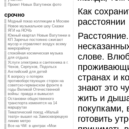
Проект Новых Ватутинок фото
Как сохрани
срочно
расстоянии
Модный показ коллекции в Москве
Новое музыкальное шоу Сказки
ЯГИ на НОЧЬ
Расстояние.
Южный квартал Новые Ватутинки в
КП Заречье постоянно сжигают
несказанных
мусор и отравляют воздух всему
микрорайону
спокойная космическая музыка
слове. Влю
для отдыха
Услуги электрика и сантехника в г.
проживающи
Чехов, Серпухов, Подольск
Английский для детей
странах и к
К вопросу о потерях
противоборствующих сторон на
знают это чу
советско-германском фронте в
годы Великой Отечественной
войны: правда и вымысел
жить и дыша
Остановки общественного
транспорта изменятся на 14
покупками, 
маршрутах
Тематический поезд «Малый
готовить ут
театр» вышел на Замоскворецкую
линию метро
Все на ЧМ: в центрах «Мои