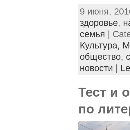
9 июня, 201
здоровье
,
н
семья
| Cat
Культура,
М
общество,
новости
|
Le
Тест и 
по лите