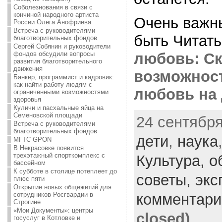
Соболезнования в связи с
кончиной народного артиста
Очень важн
России Олега Анофриева
Встреча с руководителями
быть Читат
благотворительных фондов
Сергей Собянин и руководители
любовь: С
фондов обсудили вопросы
развития благотворительного
движения
возможност
Банкир, программист и кадровик:
как найти работу людям с
любовь на 
ограниченными возможностями
здоровья
Куличи и пасхальные яйца на
Семеновской площади
24 сентября
Встреча с руководителями
благотворительных фондов
дети
,
наука
МГТС GPON
В Некрасовке появится
трехэтажный спорткомплекс с
Культура,
о
бассейном
К субботе в столице потеплеет до
советы,
экс
плюс пяти
Открытие новых общежитий для
комментари
сотрудников Росгвардии в
Строгине
«Мои Документы»: центры
closed)
госуслуг в Котловке и