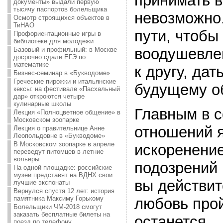
принимать в
документы» выдали первую
тысячу паспортов болельщика
невозможно.
Осмотр строящихся объектов в
ТиНАО
пути, чтобы
Профориентационные игры в
библиотеке для молодежи
воодушевле
Базовый и профильный: в Москве
досрочно сдали ЕГЭ по
математике
к другу, да
Бизнес-семинар в «Букводоме»
Греческие пирожки и итальянские
будущему о
кексы: на фестивале «Пасхальный
дар» откроются четыре
кулинарные школы
Главным в с
Лекция «Полноцветное общение» в
Московском зоопарке
отношений я
Лекция о правительнице Анне
Леопольдовне в «Букводоме»
В Московском зоопарке в апреле
искоренение
переведут питомцев в летние
вольеры
подозрений 
На одной площадке: российские
музеи представят на ВДНХ свои
вы действит
лучшие экспонаты
Вернулся спустя 12 лет: история
памятника Максиму Горькому
любовь прой
Болельщики ЧМ-2018 смогут
заказать бесплатные билеты на
останется.
поезд по телефону