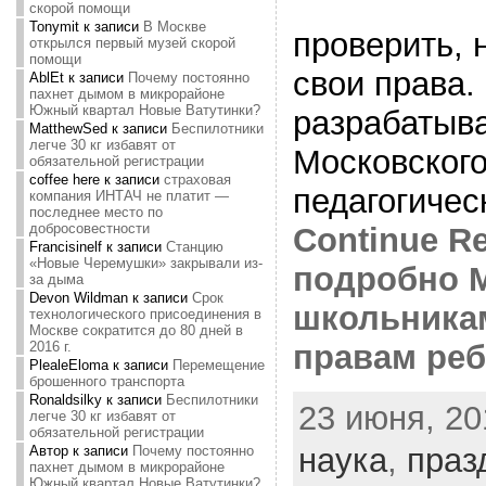
скорой помощи
Tonymit
к записи
В Москве
проверить, 
открылся первый музей скорой
помощи
свои права.
AblEt
к записи
Почему постоянно
пахнет дымом в микрорайоне
Южный квартал Новые Ватутинки?
разрабатыв
MatthewSed
к записи
Беспилотники
легче 30 кг избавят от
Московского
обязательной регистрации
coffee here
к записи
страховая
педагогичес
компания ИНТАЧ не платит —
последнее место по
добросовестности
Continue Re
Francisinelf
к записи
Станцию
«Новые Черемушки» закрывали из-
подробно 
за дыма
Devon Wildman
к записи
Срок
школьникам
технологического присоединения в
Москве сократится до 80 дней в
2016 г.
правам реб
PlealeEloma
к записи
Перемещение
брошенного транспорта
Ronaldsilky
к записи
Беспилотники
23 июня, 20
легче 30 кг избавят от
обязательной регистрации
наука
,
праз
Автор
к записи
Почему постоянно
пахнет дымом в микрорайоне
Южный квартал Новые Ватутинки?