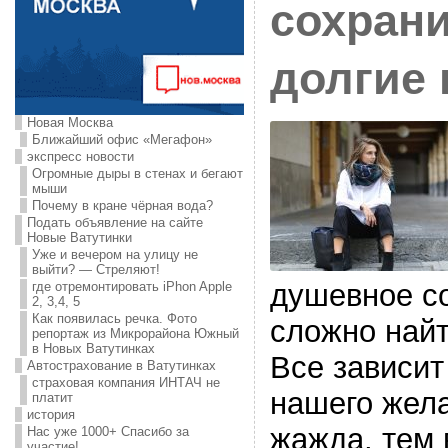
сохран
долгие
Новая Москва
Ближайший офис «Мегафон»
экспресс новости
Огромные дыры в стенах и бегают
мыши
Почему в кране чёрная вода?
Подать объявление на сайте
Новые Ватутинки
Уже и вечером на улицу не
выйти? — Стреляют!
душевное со
где отремонтировать iPhon Apple
2, 3,4, 5
Как появилась речка. Фото
сложно найт
репортаж из Микрорайона Южный
в Новых Ватутинках
Все зависит 
Автострахование в Ватутинках
страховая компания ИНТАЧ не
нашего жел
платит
история
жажда, тем 
Нас уже 1000+ Спасибо за
участие!