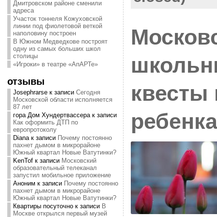
Дмитровском районе сменили
адреса
Участок тоннеля Кожуховской
линии под фиолетовой веткой
Москов
наполовину построен
В Южном Медведкове построят
одну из самых больших школ
столицы
школьн
«Игроки» в театре «АпАРТе»
отзывы
квесты 
Josephrarse
к записи
Сегодня
Московской области исполняется
87 лет
ребенк
гора Дом Хундертвассера
к записи
Как оформить ДТП по
европротоколу
Diana
к записи
Почему постоянно
пахнет дымом в микрорайоне
Южный квартал Новые Ватутинки?
KenTof
к записи
Московский
образовательный телеканал
запустил мобильное приложение
Аноним
к записи
Почему постоянно
пахнет дымом в микрорайоне
Южный квартал Новые Ватутинки?
Квартиры посуточно
к записи
В
Москве открылся первый музей