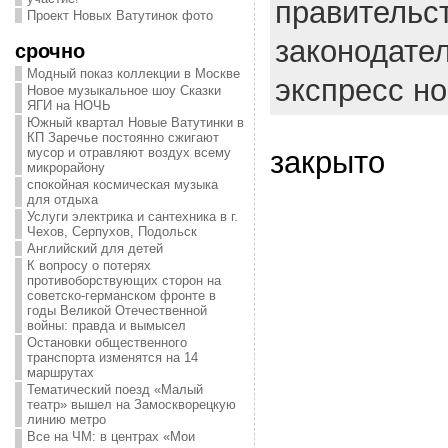
правительс
Проект Новых Ватутинок фото
законодате
срочно
Модный показ коллекции в Москве
экспресс н
Новое музыкальное шоу Сказки
ЯГИ на НОЧЬ
Южный квартал Новые Ватутинки в
КП Заречье постоянно сжигают
закрыто
мусор и отравляют воздух всему
микрорайону
спокойная космическая музыка
для отдыха
Услуги электрика и сантехника в г.
Чехов, Серпухов, Подольск
Английский для детей
К вопросу о потерях
противоборствующих сторон на
советско-германском фронте в
годы Великой Отечественной
войны: правда и вымысел
Остановки общественного
транспорта изменятся на 14
маршрутах
Тематический поезд «Малый
театр» вышел на Замоскворецкую
линию метро
Все на ЧМ: в центрах «Мои