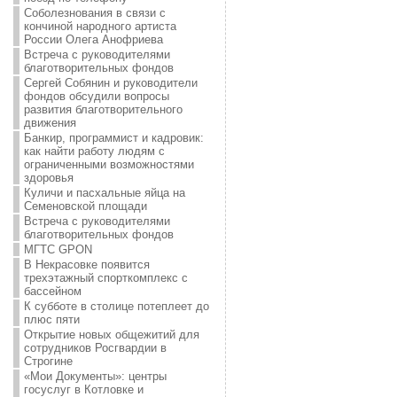
Соболезнования в связи с
кончиной народного артиста
России Олега Анофриева
Встреча с руководителями
благотворительных фондов
Сергей Собянин и руководители
фондов обсудили вопросы
развития благотворительного
движения
Банкир, программист и кадровик:
как найти работу людям с
ограниченными возможностями
здоровья
Куличи и пасхальные яйца на
Семеновской площади
Встреча с руководителями
благотворительных фондов
МГТС GPON
В Некрасовке появится
трехэтажный спорткомплекс с
бассейном
К субботе в столице потеплеет до
плюс пяти
Открытие новых общежитий для
сотрудников Росгвардии в
Строгине
«Мои Документы»: центры
госуслуг в Котловке и