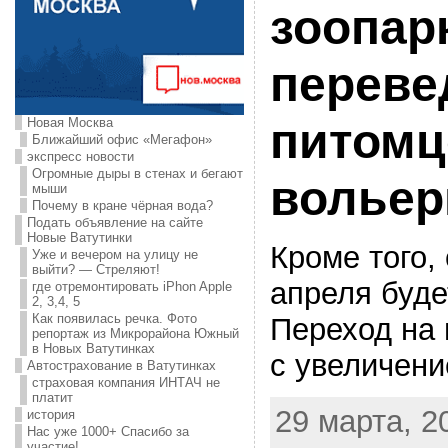
зоопар
переве
Новая Москва
питомц
Ближайший офис «Мегафон»
экспресс новости
Огромные дыры в стенах и бегают
волье
мыши
Почему в кране чёрная вода?
Подать объявление на сайте
Новые Ватутинки
Кроме того,
Уже и вечером на улицу не
выйти? — Стреляют!
апреля буде
где отремонтировать iPhon Apple
2, 3,4, 5
Как появилась речка. Фото
Переход на
репортаж из Микрорайона Южный
в Новых Ватутинках
с увеличени
Автострахование в Ватутинках
страховая компания ИНТАЧ не
платит
29 марта, 20
история
Нас уже 1000+ Спасибо за
участие!