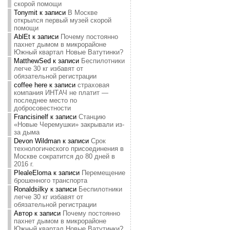
скорой помощи
Tonymit
к записи
В Москве
открылся первый музей скорой
помощи
AblEt
к записи
Почему постоянно
пахнет дымом в микрорайоне
Южный квартал Новые Ватутинки?
MatthewSed
к записи
Беспилотники
легче 30 кг избавят от
обязательной регистрации
coffee here
к записи
страховая
компания ИНТАЧ не платит —
последнее место по
добросовестности
Francisinelf
к записи
Станцию
«Новые Черемушки» закрывали из-
за дыма
Devon Wildman
к записи
Срок
технологического присоединения в
Москве сократится до 80 дней в
2016 г.
PlealeEloma
к записи
Перемещение
брошенного транспорта
Ronaldsilky
к записи
Беспилотники
легче 30 кг избавят от
обязательной регистрации
Автор
к записи
Почему постоянно
пахнет дымом в микрорайоне
Южный квартал Новые Ватутинки?