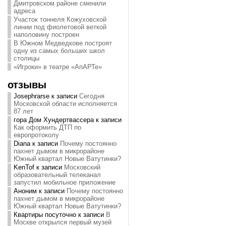
Дмитровском районе сменили
адреса
Участок тоннеля Кожуховской
линии под фиолетовой веткой
наполовину построен
В Южном Медведкове построят
одну из самых больших школ
столицы
«Игроки» в театре «АпАРТе»
отзывы
Josephrarse
к записи
Сегодня
Московской области исполняется
87 лет
гора Дом Хундертвассера
к записи
Как оформить ДТП по
европротоколу
Diana
к записи
Почему постоянно
пахнет дымом в микрорайоне
Южный квартал Новые Ватутинки?
KenTof
к записи
Московский
образовательный телеканал
запустил мобильное приложение
Аноним
к записи
Почему постоянно
пахнет дымом в микрорайоне
Южный квартал Новые Ватутинки?
Квартиры посуточно
к записи
В
Москве открылся первый музей