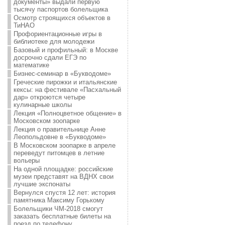
документы» выдали первую
тысячу паспортов болельщика
Осмотр строящихся объектов в
ТиНАО
Профориентационные игры в
библиотеке для молодежи
Базовый и профильный: в Москве
досрочно сдали ЕГЭ по
математике
Бизнес-семинар в «Букводоме»
Греческие пирожки и итальянские
кексы: на фестивале «Пасхальный
дар» откроются четыре
кулинарные школы
Лекция «Полноцветное общение» в
Московском зоопарке
Лекция о правительнице Анне
Леопольдовне в «Букводоме»
В Московском зоопарке в апреле
переведут питомцев в летние
вольеры
На одной площадке: российские
музеи представят на ВДНХ свои
лучшие экспонаты
Вернулся спустя 12 лет: история
памятника Максиму Горькому
Болельщики ЧМ-2018 смогут
заказать бесплатные билеты на
поезд по телефону