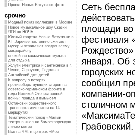
Сеть беспла
Проект Новых Ватутинок фото
срочно
действоват
Модный показ коллекции в Москве
площади во
Новое музыкальное шоу Сказки
ЯГИ на НОЧЬ
фестиваля 
Южный квартал Новые Ватутинки в
КП Заречье постоянно сжигают
мусор и отравляют воздух всему
Рождество» 
микрорайону
спокойная космическая музыка
января. Об 
для отдыха
Услуги электрика и сантехника в г.
городских н
Чехов, Серпухов, Подольск
Английский для детей
сообщил пр
К вопросу о потерях
противоборствующих сторон на
советско-германском фронте в
компании-оп
годы Великой Отечественной
войны: правда и вымысел
столичном 
Остановки общественного
транспорта изменятся на 14
маршрутах
«МаксимаТе
Тематический поезд «Малый
театр» вышел на Замоскворецкую
Грабовский.
линию метро
Все на ЧМ: в центрах «Мои