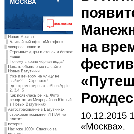
появит
Манеж
Новая Москва
на вре
Ближайший офис «Мегафон»
экспресс новости
Огромные дыры в стенах и бегают
мыши
фестив
Почему в кране чёрная вода?
Подать объявление на сайте
Новые Ватутинки
«Путеш
Уже и вечером на улицу не
выйти? — Стреляют!
где отремонтировать iPhon Apple
2, 3,4, 5
Рождес
Как появилась речка. Фото
репортаж из Микрорайона Южный
в Новых Ватутинках
Автострахование в Ватутинках
10.12.2015 1
страховая компания ИНТАЧ не
платит
«Москва».
история
Нас уже 1000+ Спасибо за
участие!