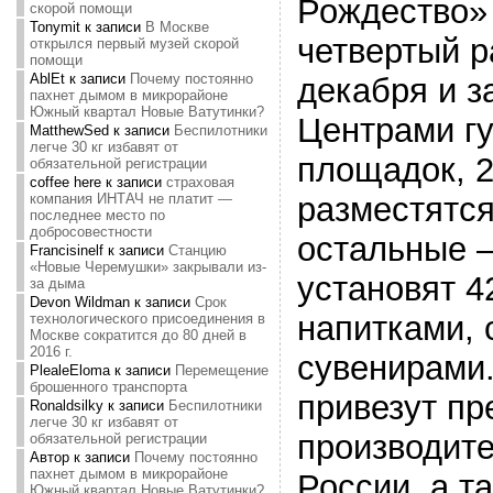
Рождество» 
скорой помощи
Tonymit
к записи
В Москве
четвертый р
открылся первый музей скорой
помощи
AblEt
к записи
Почему постоянно
декабря и з
пахнет дымом в микрорайоне
Южный квартал Новые Ватутинки?
Центрами гу
MatthewSed
к записи
Беспилотники
легче 30 кг избавят от
площадок, 2
обязательной регистрации
coffee here
к записи
страховая
разместятся
компания ИНТАЧ не платит —
последнее место по
добросовестности
остальные —
Francisinelf
к записи
Станцию
«Новые Черемушки» закрывали из-
установят 4
за дыма
Devon Wildman
к записи
Срок
напитками, 
технологического присоединения в
Москве сократится до 80 дней в
2016 г.
сувенирами
PlealeEloma
к записи
Перемещение
брошенного транспорта
привезут пр
Ronaldsilky
к записи
Беспилотники
легче 30 кг избавят от
производите
обязательной регистрации
Автор
к записи
Почему постоянно
пахнет дымом в микрорайоне
России, а т
Южный квартал Новые Ватутинки?