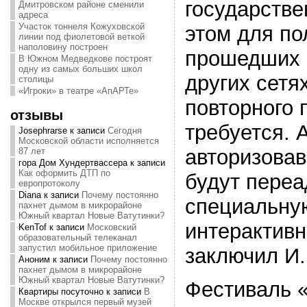
государстве
Дмитровском районе сменили
адреса
Участок тоннеля Кожуховской
этом для по
линии под фиолетовой веткой
наполовину построен
прошедших 
В Южном Медведкове построят
одну из самых больших школ
других сетя
столицы
«Игроки» в театре «АпАРТе»
повторного 
отзывы
требуется. 
Josephrarse
к записи
Сегодня
Московской области исполняется
авторизовав
87 лет
гора Дом Хундертвассера
к записи
Как оформить ДТП по
будут переа
европротоколу
Diana
к записи
Почему постоянно
специальну
пахнет дымом в микрорайоне
Южный квартал Новые Ватутинки?
интерактивн
KenTof
к записи
Московский
образовательный телеканал
запустил мобильное приложение
заключил И.
Аноним
к записи
Почему постоянно
пахнет дымом в микрорайоне
Южный квартал Новые Ватутинки?
Фестиваль 
Квартиры посуточно
к записи
В
Москве открылся первый музей