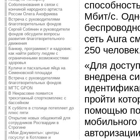
способность
Соболезнования в связи с
кончиной народного артиста
Мбит/с. Одн
России Олега Анофриева
Встреча с руководителями
благотворительных фондов
беспроводно
Сергей Собянин и руководители
фондов обсудили вопросы
сеть Aura с
развития благотворительного
движения
250 человек
Банкир, программист и кадровик:
как найти работу людям с
ограниченными возможностями
«Для доступ
здоровья
Куличи и пасхальные яйца на
Семеновской площади
внедрена си
Встреча с руководителями
благотворительных фондов
идентифика
МГТС GPON
В Некрасовке появится
пройти кото
трехэтажный спорткомплекс с
бассейном
помощью по
К субботе в столице потеплеет до
плюс пяти
Открытие новых общежитий для
мобильного
сотрудников Росгвардии в
Строгине
авторизации
«Мои Документы»: центры
госуслуг в Котловке и