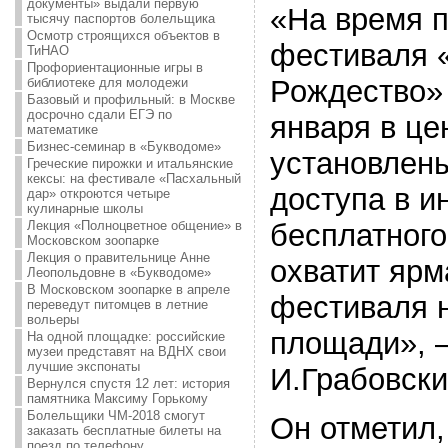
документы» выдали первую
«На время 
тысячу паспортов болельщика
Осмотр строящихся объектов в
фестиваля 
ТиНАО
Профориентационные игры в
Рождество» 
библиотеке для молодежи
Базовый и профильный: в Москве
досрочно сдали ЕГЭ по
января в це
математике
Бизнес-семинар в «Букводоме»
установлены
Греческие пирожки и итальянские
кексы: на фестивале «Пасхальный
доступа в и
дар» откроются четыре
кулинарные школы
Лекция «Полноцветное общение» в
бесплатного
Московском зоопарке
Лекция о правительнице Анне
охватит яр
Леопольдовне в «Букводоме»
В Московском зоопарке в апреле
фестиваля 
переведут питомцев в летние
вольеры
площади», 
На одной площадке: российские
музеи представят на ВДНХ свои
лучшие экспонаты
И.Грабовски
Вернулся спустя 12 лет: история
памятника Максиму Горькому
Болельщики ЧМ-2018 смогут
Он отметил,
заказать бесплатные билеты на
поезд по телефону