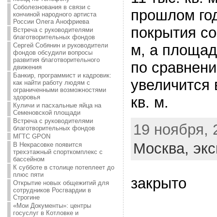
Соболезнования в связи с
прошлом го
кончиной народного артиста
России Олега Анофриева
покрытия со
Встреча с руководителями
благотворительных фондов
Сергей Собянин и руководители
м, а площад
фондов обсудили вопросы
развития благотворительного
по сравнен
движения
Банкир, программист и кадровик:
увеличится 
как найти работу людям с
ограниченными возможностями
здоровья
кв. м.
Куличи и пасхальные яйца на
Семеновской площади
Встреча с руководителями
19 ноября, 
благотворительных фондов
МГТС GPON
Москва,
экс
В Некрасовке появится
трехэтажный спорткомплекс с
бассейном
К субботе в столице потеплеет до
плюс пяти
закрыто
Открытие новых общежитий для
сотрудников Росгвардии в
Строгине
«Мои Документы»: центры
госуслуг в Котловке и