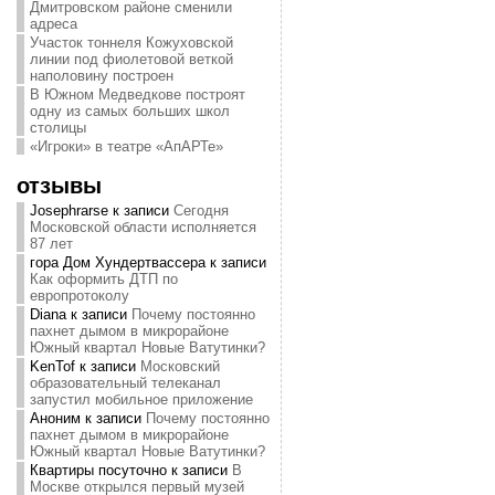
Дмитровском районе сменили
адреса
Участок тоннеля Кожуховской
линии под фиолетовой веткой
наполовину построен
В Южном Медведкове построят
одну из самых больших школ
столицы
«Игроки» в театре «АпАРТе»
отзывы
Josephrarse
к записи
Сегодня
Московской области исполняется
87 лет
гора Дом Хундертвассера
к записи
Как оформить ДТП по
европротоколу
Diana
к записи
Почему постоянно
пахнет дымом в микрорайоне
Южный квартал Новые Ватутинки?
KenTof
к записи
Московский
образовательный телеканал
запустил мобильное приложение
Аноним
к записи
Почему постоянно
пахнет дымом в микрорайоне
Южный квартал Новые Ватутинки?
Квартиры посуточно
к записи
В
Москве открылся первый музей