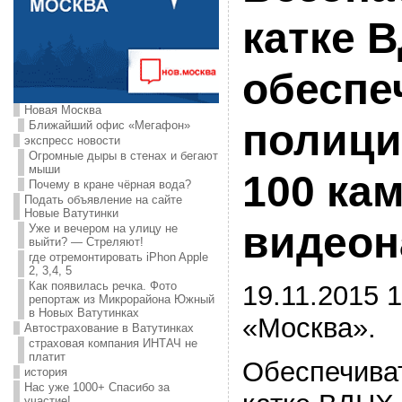
катке 
обеспе
Новая Москва
полици
Ближайший офис «Мегафон»
экспресс новости
Огромные дыры в стенах и бегают
мыши
100 ка
Почему в кране чёрная вода?
Подать объявление на сайте
Новые Ватутинки
видео
Уже и вечером на улицу не
выйти? — Стреляют!
где отремонтировать iPhon Apple
2, 3,4, 5
Как появилась речка. Фото
19.11.2015 1
репортаж из Микрорайона Южный
в Новых Ватутинках
«Москва».
Автострахование в Ватутинках
страховая компания ИНТАЧ не
платит
Обеспечиват
история
Нас уже 1000+ Спасибо за
участие!