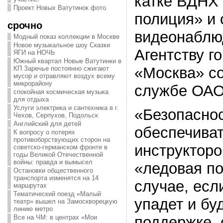
катке ВДНХ 
Проект Новых Ватутинок фото
полиция» и 
срочно
видеонаблю
Модный показ коллекции в Москве
Новое музыкальное шоу Сказки
Агентству г
ЯГИ на НОЧЬ
Южный квартал Новые Ватутинки в
«Москва» с
КП Заречье постоянно сжигают
мусор и отравляют воздух всему
микрорайону
службе ОАО
спокойная космическая музыка
для отдыха
Услуги электрика и сантехника в г.
«Безопаснос
Чехов, Серпухов, Подольск
Английский для детей
обеспечиват
К вопросу о потерях
противоборствующих сторон на
инструкторо
советско-германском фронте в
годы Великой Отечественной
войны: правда и вымысел
«ледовая по
Остановки общественного
транспорта изменятся на 14
случае, если
маршрутах
Тематический поезд «Малый
упадет и бу
театр» вышел на Замоскворецкую
линию метро
Все на ЧМ: в центрах «Мои
поддержке, 