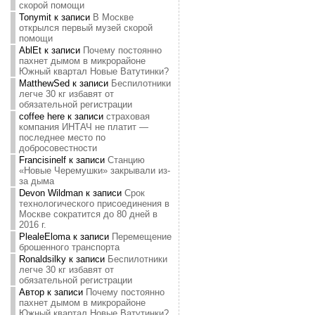
скорой помощи
Tonymit
к записи
В Москве
открылся первый музей скорой
помощи
AblEt
к записи
Почему постоянно
пахнет дымом в микрорайоне
Южный квартал Новые Ватутинки?
MatthewSed
к записи
Беспилотники
легче 30 кг избавят от
обязательной регистрации
coffee here
к записи
страховая
компания ИНТАЧ не платит —
последнее место по
добросовестности
Francisinelf
к записи
Станцию
«Новые Черемушки» закрывали из-
за дыма
Devon Wildman
к записи
Срок
технологического присоединения в
Москве сократится до 80 дней в
2016 г.
PlealeEloma
к записи
Перемещение
брошенного транспорта
Ronaldsilky
к записи
Беспилотники
легче 30 кг избавят от
обязательной регистрации
Автор
к записи
Почему постоянно
пахнет дымом в микрорайоне
Южный квартал Новые Ватутинки?