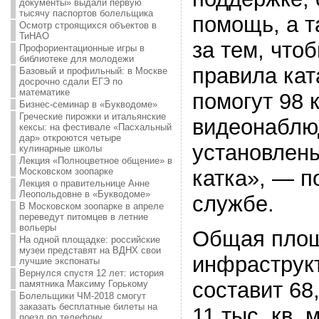
документы» выдали первую
тысячу паспортов болельщика
помощь, а т
Осмотр строящихся объектов в
ТиНАО
за тем, что
Профориентационные игры в
библиотеке для молодежи
правила кат
Базовый и профильный: в Москве
досрочно сдали ЕГЭ по
математике
помогут 98 
Бизнес-семинар в «Букводоме»
Греческие пирожки и итальянские
видеонаблю
кексы: на фестивале «Пасхальный
дар» откроются четыре
установлены
кулинарные школы
Лекция «Полноцветное общение» в
Московском зоопарке
катка», — п
Лекция о правительнице Анне
Леопольдовне в «Букводоме»
службе.
В Московском зоопарке в апреле
переведут питомцев в летние
вольеры
Общая площ
На одной площадке: российские
музеи представят на ВДНХ свои
инфраструк
лучшие экспонаты
Вернулся спустя 12 лет: история
составит 68,
памятника Максиму Горькому
Болельщики ЧМ-2018 смогут
заказать бесплатные билеты на
11 тыс. кв. 
поезд по телефону