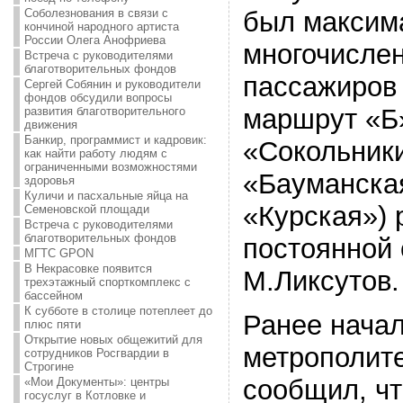
Соболезнования в связи с
был максим
кончиной народного артиста
России Олега Анофриева
многочисле
Встреча с руководителями
благотворительных фондов
пассажиров
Сергей Собянин и руководители
фондов обсудили вопросы
маршрут «Б
развития благотворительного
движения
Банкир, программист и кадровик:
«Сокольник
как найти работу людям с
ограниченными возможностями
«Бауманска
здоровья
Куличи и пасхальные яйца на
«Курская») 
Семеновской площади
Встреча с руководителями
благотворительных фондов
постоянной 
МГТС GPON
В Некрасовке появится
М.Ликсутов.
трехэтажный спорткомплекс с
бассейном
К субботе в столице потеплеет до
Ранее начал
плюс пяти
Открытие новых общежитий для
метрополит
сотрудников Росгвардии в
Строгине
сообщил, чт
«Мои Документы»: центры
госуслуг в Котловке и