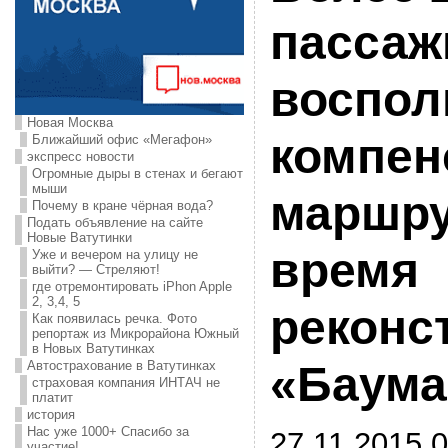
пассаж
воспол
Новая Москва
компе
Ближайший офис «Мегафон»
экспресс новости
Огромные дыры в стенах и бегают
мыши
маршру
Почему в кране чёрная вода?
Подать объявление на сайте
Новые Ватутинки
время
Уже и вечером на улицу не
выйти? — Стреляют!
где отремонтировать iPhon Apple
2, 3,4, 5
реконс
Как появилась речка. Фото
репортаж из Микрорайона Южный
в Новых Ватутинках
Автострахование в Ватутинках
«Баума
страховая компания ИНТАЧ не
платит
история
Нас уже 1000+ Спасибо за
27.11.2015 0
участие!