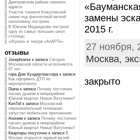
Дмитровском районе сменили
«Бауманска
адреса
Участок тоннеля Кожуховской
замены эска
линии под фиолетовой веткой
наполовину построен
2015 г.
В Южном Медведкове построят
одну из самых больших школ
столицы
«Игроки» в театре «АпАРТе»
27 ноября, 
отзывы
Москва,
экс
Josephrarse
к записи
Сегодня
Московской области исполняется
87 лет
гора Дом Хундертвассера
к записи
закрыто
Как оформить ДТП по
европротоколу
Diana
к записи
Почему постоянно
пахнет дымом в микрорайоне
Южный квартал Новые Ватутинки?
KenTof
к записи
Московский
образовательный телеканал
запустил мобильное приложение
Аноним
к записи
Почему постоянно
пахнет дымом в микрорайоне
Южный квартал Новые Ватутинки?
Квартиры посуточно
к записи
В
Москве открылся первый музей