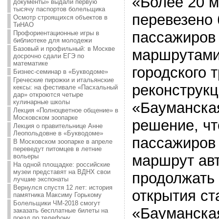
«Более 20 м
документы» выдали первую
тысячу паспортов болельщика
перевезено
Осмотр строящихся объектов в
ТиНАО
пассажиров
Профориентационные игры в
библиотеке для молодежи
Базовый и профильный: в Москве
маршрутами
досрочно сдали ЕГЭ по
математике
городского 
Бизнес-семинар в «Букводоме»
Греческие пирожки и итальянские
реконструкц
кексы: на фестивале «Пасхальный
дар» откроются четыре
кулинарные школы
«Бауманска
Лекция «Полноцветное общение» в
Московском зоопарке
решение, чт
Лекция о правительнице Анне
Леопольдовне в «Букводоме»
пассажиров
В Московском зоопарке в апреле
переведут питомцев в летние
маршрут ав
вольеры
На одной площадке: российские
музеи представят на ВДНХ свои
продолжать 
лучшие экспонаты
Вернулся спустя 12 лет: история
открытия ст
памятника Максиму Горькому
Болельщики ЧМ-2018 смогут
«Бауманска
заказать бесплатные билеты на
поезд по телефону