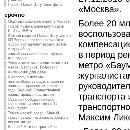
Проект Новых Ватутинок фото
«Москва».
срочно
Более 20 м
Модный показ коллекции в Москве
Новое музыкальное шоу Сказки
ЯГИ на НОЧЬ
воспользов
Южный квартал Новые Ватутинки в
КП Заречье постоянно сжигают
компенсаци
мусор и отравляют воздух всему
микрорайону
в период ре
спокойная космическая музыка
для отдыха
метро «Бау
Услуги электрика и сантехника в г.
Чехов, Серпухов, Подольск
Английский для детей
журналиста
К вопросу о потерях
противоборствующих сторон на
руководите
советско-германском фронте в
годы Великой Отечественной
транспорта 
войны: правда и вымысел
Остановки общественного
транспорта изменятся на 14
транспортн
маршрутах
Тематический поезд «Малый
Максим Ликс
театр» вышел на Замоскворецкую
линию метро
Все на ЧМ: в центрах «Мои