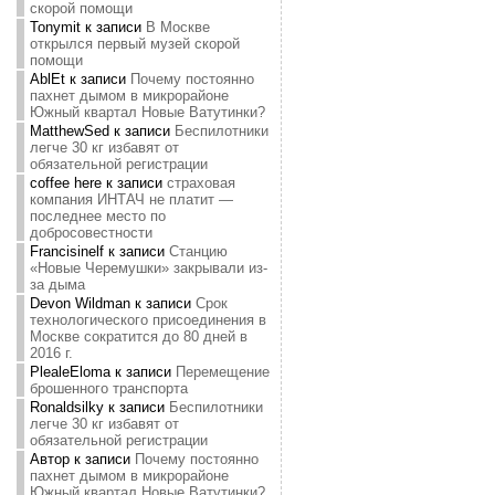
скорой помощи
Tonymit
к записи
В Москве
открылся первый музей скорой
помощи
AblEt
к записи
Почему постоянно
пахнет дымом в микрорайоне
Южный квартал Новые Ватутинки?
MatthewSed
к записи
Беспилотники
легче 30 кг избавят от
обязательной регистрации
coffee here
к записи
страховая
компания ИНТАЧ не платит —
последнее место по
добросовестности
Francisinelf
к записи
Станцию
«Новые Черемушки» закрывали из-
за дыма
Devon Wildman
к записи
Срок
технологического присоединения в
Москве сократится до 80 дней в
2016 г.
PlealeEloma
к записи
Перемещение
брошенного транспорта
Ronaldsilky
к записи
Беспилотники
легче 30 кг избавят от
обязательной регистрации
Автор
к записи
Почему постоянно
пахнет дымом в микрорайоне
Южный квартал Новые Ватутинки?