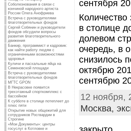
сентября 201
Соболезнования в связи с
кончиной народного артиста
России Олега Анофриева
Количество
Встреча с руководителями
благотворительных фондов
в столице д
Сергей Собянин и руководители
фондов обсудили вопросы
долевом стр
развития благотворительного
движения
Банкир, программист и кадровик:
очередь, в о
как найти работу людям с
ограниченными возможностями
снизилось п
здоровья
Куличи и пасхальные яйца на
октябрю 2014
Семеновской площади
Встреча с руководителями
благотворительных фондов
сентябрю 20
МГТС GPON
В Некрасовке появится
трехэтажный спорткомплекс с
12 ноября, 
бассейном
К субботе в столице потеплеет до
Москва,
экс
плюс пяти
Открытие новых общежитий для
сотрудников Росгвардии в
Строгине
«Мои Документы»: центры
закрыто
госуслуг в Котловке и