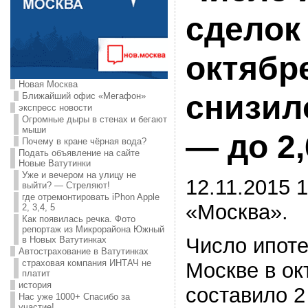
сделок
октябре
Новая Москва
снизил
Ближайший офис «Мегафон»
экспресс новости
Огромные дыры в стенах и бегают
мыши
— до 2,
Почему в кране чёрная вода?
Подать объявление на сайте
Новые Ватутинки
Уже и вечером на улицу не
12.11.2015 1
выйти? — Стреляют!
где отремонтировать iPhon Apple
«Москва».
2, 3,4, 5
Как появилась речка. Фото
репортаж из Микрорайона Южный
Число ипоте
в Новых Ватутинках
Автострахование в Ватутинках
страховая компания ИНТАЧ не
Москве в окт
платит
история
составило 2
Нас уже 1000+ Спасибо за
участие!