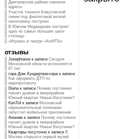
Дмитровском районе сменили
адреса
Участок тоннеля Кожуховской
линии под фиолетовой веткой
наполовину построен
В Южном Медведкове построят
одну из самых больших школ
столицы
«Игроки» в театре «АпАРТе»
отзывы
Josephrarse
к записи
Сегодня
Московской области исполняется
87 лет
гора Дом Хундертвассера
к записи
Как оформить ДТП по
европротоколу
Diana
к записи
Почему постоянно
пахнет дымом в микрорайоне
Южный квартал Новые Ватутинки?
KenTof
к записи
Московский
образовательный телеканал
запустил мобильное приложение
Аноним
к записи
Почему постоянно
пахнет дымом в микрорайоне
Южный квартал Новые Ватутинки?
Квартиры посуточно
к записи
В
Москве открылся первый музей