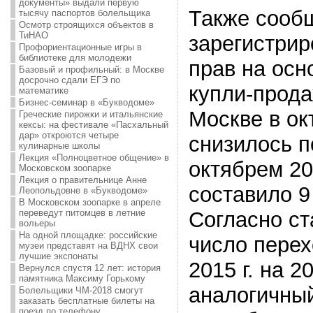
документы» выдали первую
Также сообщ
тысячу паспортов болельщика
Осмотр строящихся объектов в
ТиНАО
зарегистри
Профориентационные игры в
библиотеке для молодежи
прав на осн
Базовый и профильный: в Москве
досрочно сдали ЕГЭ по
купли-прода
математике
Бизнес-семинар в «Букводоме»
Москве в окт
Греческие пирожки и итальянские
кексы: на фестивале «Пасхальный
дар» откроются четыре
снизилось п
кулинарные школы
Лекция «Полноцветное общение» в
октябрем 20
Московском зоопарке
Лекция о правительнице Анне
составило 9
Леопольдовне в «Букводоме»
В Московском зоопарке в апреле
переведут питомцев в летние
Согласно ст
вольеры
На одной площадке: российские
число перех
музеи представят на ВДНХ свои
лучшие экспонаты
2015 г. на 
Вернулся спустя 12 лет: история
памятника Максиму Горькому
аналогичный
Болельщики ЧМ-2018 смогут
заказать бесплатные билеты на
поезд по телефону