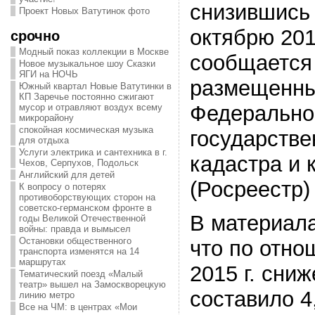
снизившись
Проект Новых Ватутинок фото
октябрю 201
срочно
Модный показ коллекции в Москве
сообщается 
Новое музыкальное шоу Сказки
ЯГИ на НОЧЬ
размещенны
Южный квартал Новые Ватутинки в
КП Заречье постоянно сжигают
Федерально
мусор и отравляют воздух всему
микрорайону
спокойная космическая музыка
государстве
для отдыха
Услуги электрика и сантехника в г.
кадастра и 
Чехов, Серпухов, Подольск
Английский для детей
(Росреестр)
К вопросу о потерях
противоборствующих сторон на
советско-германском фронте в
В материала
годы Великой Отечественной
войны: правда и вымысел
Остановки общественного
что по отно
транспорта изменятся на 14
маршрутах
2015 г. сни
Тематический поезд «Малый
театр» вышел на Замоскворецкую
составило 4
линию метро
Все на ЧМ: в центрах «Мои