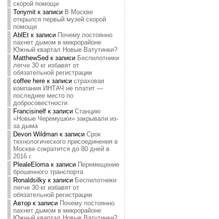
скорой помощи
Tonymit
к записи
В Москве
открылся первый музей скорой
помощи
AblEt
к записи
Почему постоянно
пахнет дымом в микрорайоне
Южный квартал Новые Ватутинки?
MatthewSed
к записи
Беспилотники
легче 30 кг избавят от
обязательной регистрации
coffee here
к записи
страховая
компания ИНТАЧ не платит —
последнее место по
добросовестности
Francisinelf
к записи
Станцию
«Новые Черемушки» закрывали из-
за дыма
Devon Wildman
к записи
Срок
технологического присоединения в
Москве сократится до 80 дней в
2016 г.
PlealeEloma
к записи
Перемещение
брошенного транспорта
Ronaldsilky
к записи
Беспилотники
легче 30 кг избавят от
обязательной регистрации
Автор
к записи
Почему постоянно
пахнет дымом в микрорайоне
Южный квартал Новые Ватутинки?