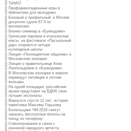
ТиНАО
Профориентационные игры в
библиотеке для молодежи
Базовый и профильный: в Москве
досрочно сдали ЕГЭ по
математике
Бизнес-семинар в «Букводоме»
Греческие пирожки и итальянские
кексы: на фестивале «Пасхальный
дар» откроются четыре
кулинарные школы
Лекция «Полноцветное общение» в
Московском зоопарке
Лекция о правительнице Анне
Леопольдовне в «Букводоме»
В Московском зоопарке в апреле
переведут питомцев в летние
вольеры
На одной площадке: российские
музеи представят на ВДНХ свои
лучшие экспонаты
Вернулся спустя 12 лет: история
памятника Максиму Горькому
Болельщики ЧМ-2018 смогут
заказать бесплатные билеты на
поезд по телефону
Соболезнования в связи с
кончиной народного артиста