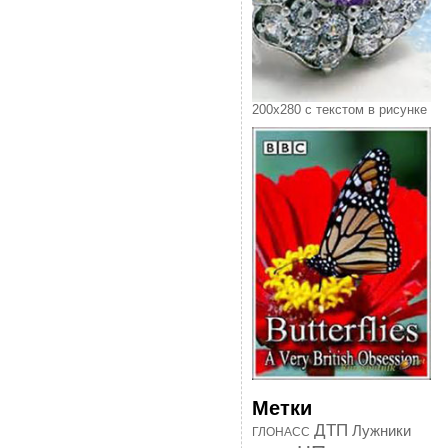
200х280 с текстом в рисунке
Метки
ДТП
Лужники
ГЛОНАСС