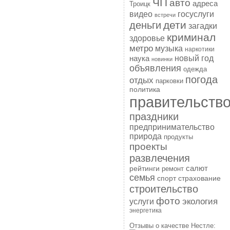
ЧП
авто
адреса
Троицк
госуслуги
видео
встречи
дети
деньги
загадки
криминал
здоровье
метро
музыка
наркотики
наука
новый год
новинки
объявления
одежда
погода
отдых
парковки
политика
правительств
праздники
предпринимательство
природа
продукты
проекты
развлечения
рейтинги
салют
ремонт
семья
спорт
страхование
строительство
фото
экология
услуги
энергетика
Отзывы о качестве Нестле: