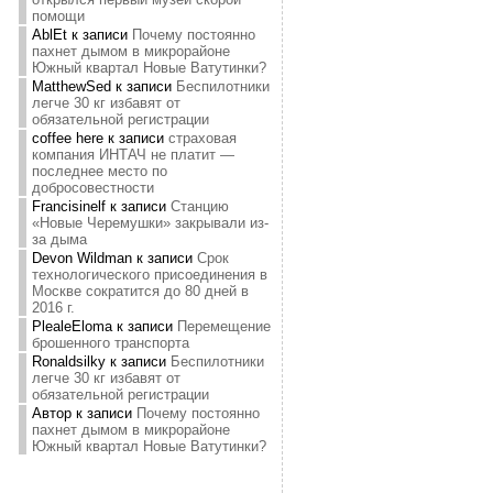
помощи
AblEt
к записи
Почему постоянно
пахнет дымом в микрорайоне
Южный квартал Новые Ватутинки?
MatthewSed
к записи
Беспилотники
легче 30 кг избавят от
обязательной регистрации
coffee here
к записи
страховая
компания ИНТАЧ не платит —
последнее место по
добросовестности
Francisinelf
к записи
Станцию
«Новые Черемушки» закрывали из-
за дыма
Devon Wildman
к записи
Срок
технологического присоединения в
Москве сократится до 80 дней в
2016 г.
PlealeEloma
к записи
Перемещение
брошенного транспорта
Ronaldsilky
к записи
Беспилотники
легче 30 кг избавят от
обязательной регистрации
Автор
к записи
Почему постоянно
пахнет дымом в микрорайоне
Южный квартал Новые Ватутинки?