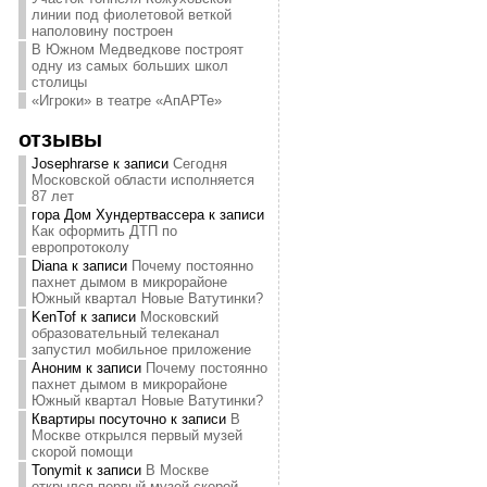
линии под фиолетовой веткой
наполовину построен
В Южном Медведкове построят
одну из самых больших школ
столицы
«Игроки» в театре «АпАРТе»
отзывы
Josephrarse
к записи
Сегодня
Московской области исполняется
87 лет
гора Дом Хундертвассера
к записи
Как оформить ДТП по
европротоколу
Diana
к записи
Почему постоянно
пахнет дымом в микрорайоне
Южный квартал Новые Ватутинки?
KenTof
к записи
Московский
образовательный телеканал
запустил мобильное приложение
Аноним
к записи
Почему постоянно
пахнет дымом в микрорайоне
Южный квартал Новые Ватутинки?
Квартиры посуточно
к записи
В
Москве открылся первый музей
скорой помощи
Tonymit
к записи
В Москве
открылся первый музей скорой