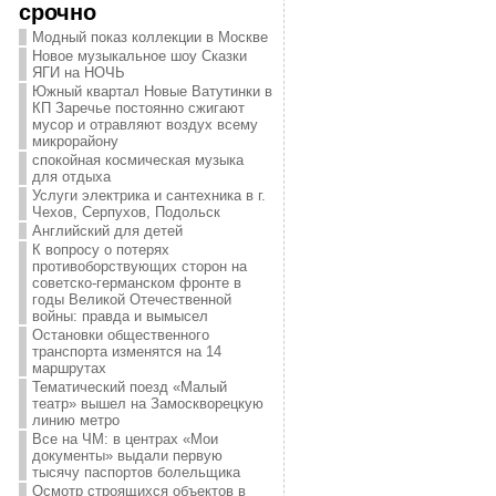
срочно
Модный показ коллекции в Москве
Новое музыкальное шоу Сказки
ЯГИ на НОЧЬ
Южный квартал Новые Ватутинки в
КП Заречье постоянно сжигают
мусор и отравляют воздух всему
микрорайону
спокойная космическая музыка
для отдыха
Услуги электрика и сантехника в г.
Чехов, Серпухов, Подольск
Английский для детей
К вопросу о потерях
противоборствующих сторон на
советско-германском фронте в
годы Великой Отечественной
войны: правда и вымысел
Остановки общественного
транспорта изменятся на 14
маршрутах
Тематический поезд «Малый
театр» вышел на Замоскворецкую
линию метро
Все на ЧМ: в центрах «Мои
документы» выдали первую
тысячу паспортов болельщика
Осмотр строящихся объектов в