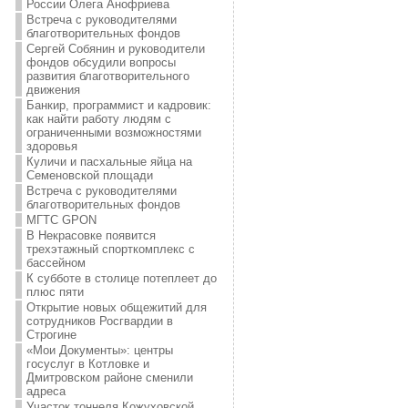
России Олега Анофриева
Встреча с руководителями
благотворительных фондов
Сергей Собянин и руководители
фондов обсудили вопросы
развития благотворительного
движения
Банкир, программист и кадровик:
как найти работу людям с
ограниченными возможностями
здоровья
Куличи и пасхальные яйца на
Семеновской площади
Встреча с руководителями
благотворительных фондов
МГТС GPON
В Некрасовке появится
трехэтажный спорткомплекс с
бассейном
К субботе в столице потеплеет до
плюс пяти
Открытие новых общежитий для
сотрудников Росгвардии в
Строгине
«Мои Документы»: центры
госуслуг в Котловке и
Дмитровском районе сменили
адреса
Участок тоннеля Кожуховской