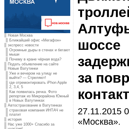
тролле
Алтуф
Новая Москва
шоссе
Ближайший офис «Мегафон»
экспресс новости
Огромные дыры в стенах и бегают
мыши
задерж
Почему в кране чёрная вода?
Подать объявление на сайте
Новые Ватутинки
за пов
Уже и вечером на улицу не
выйти? — Стреляют!
где отремонтировать iPhon Apple
2, 3,4, 5
контак
Как появилась речка. Фото
репортаж из Микрорайона Южный
в Новых Ватутинках
Автострахование в Ватутинках
27.11.2015 0
страховая компания ИНТАЧ не
платит
«Москва».
история
Нас уже 1000+ Спасибо за
участие!