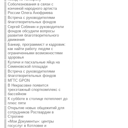
Соболезнования в связи с
кончиной народного артиста
России Олега Анофриева
Встреча с руководителями
благотворительных фондов
Сергей Собянин и руководители
фондов обсудили вопросы
развития благотворительного
движения
Банкир, программист и кадровик:
как найти работу людям с
ограниченными возможностями
здоровья
Куличи и пасхальные яйца на
Семеновской площади
Встреча с руководителями
благотворительных фондов
МГТС GPON
В Некрасовке появится
трехэтажный спорткомплекс с
бассейном
К субботе в столице потеплеет до
плюс пяти
Открытие новых общежитий для
сотрудников Росгвардии в
Строгине
«Мои Документы»: центры
госуслуг в Котловке и