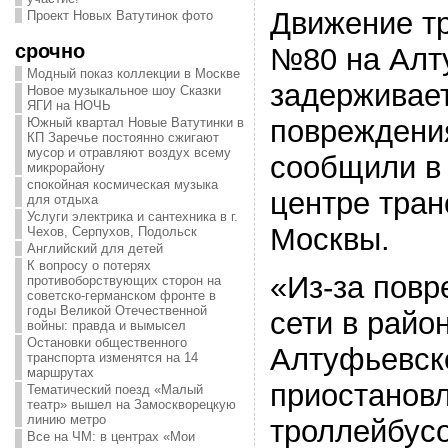
Движение т
Проект Новых Ватутинок фото
срочно
№80 на Алт
Модный показ коллекции в Москве
задерживает
Новое музыкальное шоу Сказки
ЯГИ на НОЧЬ
повреждения
Южный квартал Новые Ватутинки в
КП Заречье постоянно сжигают
мусор и отравляют воздух всему
сообщили в
микрорайону
спокойная космическая музыка
центре тран
для отдыха
Услуги электрика и сантехника в г.
Москвы.
Чехов, Серпухов, Подольск
Английский для детей
К вопросу о потерях
«Из-за повр
противоборствующих сторон на
советско-германском фронте в
годы Великой Отечественной
сети в район
войны: правда и вымысел
Остановки общественного
Алтуфьевск
транспорта изменятся на 14
маршрутах
приостанов
Тематический поезд «Малый
театр» вышел на Замоскворецкую
линию метро
троллейбус
Все на ЧМ: в центрах «Мои