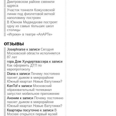
Дмитровском районе сменили
адреса
Участок тоннеля Кожуховской
линии под фиолетовой веткой
наполовину построен
В Южном Медведкове построят
одну из самых больших школ
столицы
«Игроки» в театре «АпАРТе»
отзывы
Josephrarse
к записи
Сегодня
Московской области исполняется
87 лет
гора Дом Хундертвассера
к записи
Как оформить ДТП по
европротоколу
Diana
к записи
Почему постоянно
пахнет дымом в микрорайоне
Южный квартал Новые Ватутинки?
KenTof
к записи
Московский
образовательный телеканал
запустил мобильное приложение
Аноним
к записи
Почему постоянно
пахнет дымом в микрорайоне
Южный квартал Новые Ватутинки?
Квартиры посуточно
к записи
В
Москве открылся первый музей