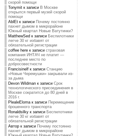
скорой помощи
Tonymit
к записи
В Москве
открылся первый музей скорой
помощи
AblEt
к записи
Почему постоянно
пахнет дымом в микрорайоне
Южный квартал Новые Ватутинки?
MatthewSed
к записи
Беспилотники
легче 30 кг избавят от
обязательной регистрации
coffee here
к записи
страховая
компания ИНТАЧ не платит —
последнее место по
добросовестности
Francisinelf
к записи
Станцию
«Новые Черемушки» закрывали из-
за дыма
Devon Wildman
к записи
Срок
технологического присоединения в
Москве сократится до 80 дней в
2016 г.
PlealeEloma
к записи
Перемещение
брошенного транспорта
Ronaldsilky
к записи
Беспилотники
легче 30 кг избавят от
обязательной регистрации
Автор
к записи
Почему постоянно
пахнет дымом в микрорайоне
Южный квартал Новые Ватутинки?