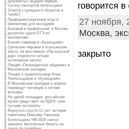
документы» выдали первую
говорится в
тысячу паспортов болельщика
Осмотр строящихся объектов в
ТиНАО
27 ноября, 
Профориентационные игры в
библиотеке для молодежи
Базовый и профильный: в Москве
Москва,
экс
досрочно сдали ЕГЭ по
математике
Бизнес-семинар в «Букводоме»
Греческие пирожки и итальянские
закрыто
кексы: на фестивале «Пасхальный
дар» откроются четыре
кулинарные школы
Лекция «Полноцветное общение» в
Московском зоопарке
Лекция о правительнице Анне
Леопольдовне в «Букводоме»
В Московском зоопарке в апреле
переведут питомцев в летние
вольеры
На одной площадке: российские
музеи представят на ВДНХ свои
лучшие экспонаты
Вернулся спустя 12 лет: история
памятника Максиму Горькому
Болельщики ЧМ-2018 смогут
заказать бесплатные билеты на
поезд по телефону