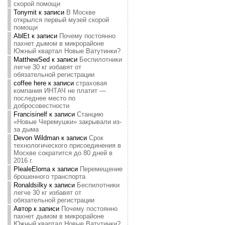
скорой помощи
Tonymit
к записи
В Москве
открылся первый музей скорой
помощи
AblEt
к записи
Почему постоянно
пахнет дымом в микрорайоне
Южный квартал Новые Ватутинки?
MatthewSed
к записи
Беспилотники
легче 30 кг избавят от
обязательной регистрации
coffee here
к записи
страховая
компания ИНТАЧ не платит —
последнее место по
добросовестности
Francisinelf
к записи
Станцию
«Новые Черемушки» закрывали из-
за дыма
Devon Wildman
к записи
Срок
технологического присоединения в
Москве сократится до 80 дней в
2016 г.
PlealeEloma
к записи
Перемещение
брошенного транспорта
Ronaldsilky
к записи
Беспилотники
легче 30 кг избавят от
обязательной регистрации
Автор
к записи
Почему постоянно
пахнет дымом в микрорайоне
Южный квартал Новые Ватутинки?