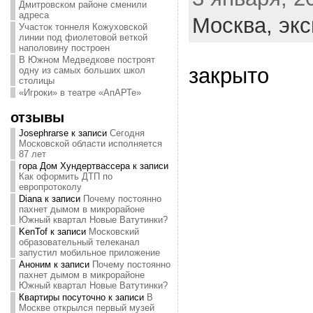
Дмитровском районе сменили
адреса
Москва,
экс
Участок тоннеля Кожуховской
линии под фиолетовой веткой
наполовину построен
В Южном Медведкове построят
закрыто
одну из самых больших школ
столицы
«Игроки» в театре «АпАРТе»
отзывы
Josephrarse
к записи
Сегодня
Московской области исполняется
87 лет
гора Дом Хундертвассера
к записи
Как оформить ДТП по
европротоколу
Diana
к записи
Почему постоянно
пахнет дымом в микрорайоне
Южный квартал Новые Ватутинки?
KenTof
к записи
Московский
образовательный телеканал
запустил мобильное приложение
Аноним
к записи
Почему постоянно
пахнет дымом в микрорайоне
Южный квартал Новые Ватутинки?
Квартиры посуточно
к записи
В
Москве открылся первый музей