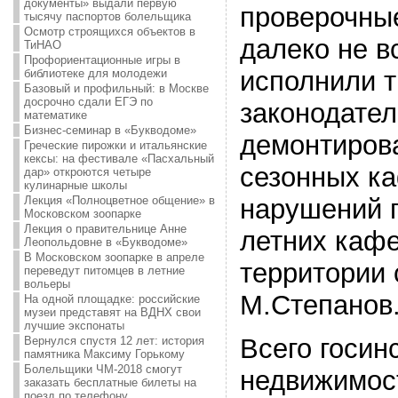
документы» выдали первую
проверочны
тысячу паспортов болельщика
Осмотр строящихся объектов в
далеко не в
ТиНАО
Профориентационные игры в
исполнили 
библиотеке для молодежи
Базовый и профильный: в Москве
досрочно сдали ЕГЭ по
законодател
математике
Бизнес-семинар в «Букводоме»
демонтиров
Греческие пирожки и итальянские
кексы: на фестивале «Пасхальный
сезонных ка
дар» откроются четыре
кулинарные школы
Лекция «Полноцветное общение» в
нарушений 
Московском зоопарке
Лекция о правительнице Анне
летних каф
Леопольдовне в «Букводоме»
В Московском зоопарке в апреле
территории 
переведут питомцев в летние
вольеры
М.Степанов
На одной площадке: российские
музеи представят на ВДНХ свои
лучшие экспонаты
Всего госин
Вернулся спустя 12 лет: история
памятника Максиму Горькому
Болельщики ЧМ-2018 смогут
недвижимос
заказать бесплатные билеты на
поезд по телефону