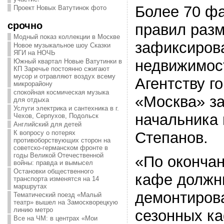
Более 70 ф
Проект Новых Ватутинок фото
срочно
правил раз
Модный показ коллекции в Москве
зафиксирова
Новое музыкальное шоу Сказки
ЯГИ на НОЧЬ
недвижимост
Южный квартал Новые Ватутинки в
КП Заречье постоянно сжигают
мусор и отравляют воздух всему
Агентству г
микрорайону
спокойная космическая музыка
«Москва» з
для отдыха
Услуги электрика и сантехника в г.
начальника
Чехов, Серпухов, Подольск
Английский для детей
Степанов.
К вопросу о потерях
противоборствующих сторон на
советско-германском фронте в
годы Великой Отечественной
«По оконча
войны: правда и вымысел
Остановки общественного
кафе должн
транспорта изменятся на 14
маршрутах
демонтирова
Тематический поезд «Малый
театр» вышел на Замоскворецкую
линию метро
сезонных ка
Все на ЧМ: в центрах «Мои