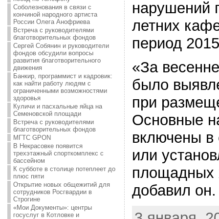
нарушений 
Соболезнования в связи с
кончиной народного артиста
летних кафе
России Олега Анофриева
Встреча с руководителями
благотворительных фондов
период 2015 
Сергей Собянин и руководители
фондов обсудили вопросы
развития благотворительного
«За весенне
движения
Банкир, программист и кадровик:
было выявл
как найти работу людям с
ограниченными возможностями
при размещ
здоровья
Куличи и пасхальные яйца на
Семеновской площади
Основные н
Встреча с руководителями
благотворительных фондов
включены в
МГТС GPON
В Некрасовке появится
или устано
трехэтажный спорткомплекс с
бассейном
площадных 
К субботе в столице потеплеет до
плюс пяти
Открытие новых общежитий для
добавил он.
сотрудников Росгвардии в
Строгине
«Мои Документы»: центры
3 января, 20
госуслуг в Котловке и