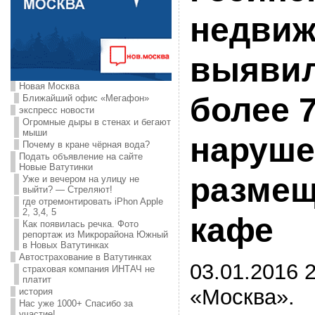
недвиж
выявила
Новая Москва
более 
Ближайший офис «Мегафон»
экспресс новости
Огромные дыры в стенах и бегают
мыши
наруше
Почему в кране чёрная вода?
Подать объявление на сайте
Новые Ватутинки
размещ
Уже и вечером на улицу не
выйти? — Стреляют!
где отремонтировать iPhon Apple
2, 3,4, 5
кафе
Как появилась речка. Фото
репортаж из Микрорайона Южный
в Новых Ватутинках
Автострахование в Ватутинках
03.01.2016 2
страховая компания ИНТАЧ не
платит
«Москва».
история
Нас уже 1000+ Спасибо за
участие!