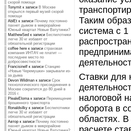
скорой помощи
транспортир
Tonymit
к записи
В Москве
открылся первый музей скорой
помощи
Таким образ
AblEt
к записи
Почему постоянно
пахнет дымом в микрорайоне
система с 1 
Южный квартал Новые Ватутинки?
MatthewSed
к записи
Беспилотники
распростран
легче 30 кг избавят от
обязательной регистрации
coffee here
к записи
страховая
предприним
компания ИНТАЧ не платит —
последнее место по
деятельност
добросовестности
Francisinelf
к записи
Станцию
«Новые Черемушки» закрывали из-
Ставки для 
за дыма
Devon Wildman
к записи
Срок
деятельност
технологического присоединения в
Москве сократится до 80 дней в
2016 г.
налоговой н
PlealeEloma
к записи
Перемещение
брошенного транспорта
оборота в с
Ronaldsilky
к записи
Беспилотники
легче 30 кг избавят от
областях. В
обязательной регистрации
Автор
к записи
Почему постоянно
пахнет дымом в микрорайоне
расчете ста
Южный квартал Новые Ватутинки?