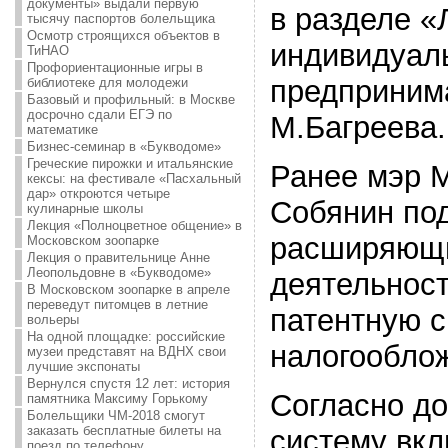
документы» выдали первую
в разделе «
тысячу паспортов болельщика
Осмотр строящихся объектов в
индивидуал
ТиНАО
Профориентационные игры в
предприним
библиотеке для молодежи
Базовый и профильный: в Москве
досрочно сдали ЕГЭ по
М.Багреева.
математике
Бизнес-семинар в «Букводоме»
Греческие пирожки и итальянские
Ранее мэр 
кексы: на фестивале «Пасхальный
дар» откроются четыре
Собянин под
кулинарные школы
Лекция «Полноцветное общение» в
расширяющи
Московском зоопарке
Лекция о правительнице Анне
Леопольдовне в «Букводоме»
деятельност
В Московском зоопарке в апреле
переведут питомцев в летние
патентную 
вольеры
На одной площадке: российские
налогообло
музеи представят на ВДНХ свои
лучшие экспонаты
Вернулся спустя 12 лет: история
Согласно до
памятника Максиму Горькому
Болельщики ЧМ-2018 смогут
заказать бесплатные билеты на
систему вкл
поезд по телефону