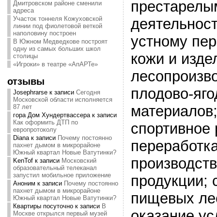
престарелы
Дмитровском районе сменили
адреса
Участок тоннеля Кожуховской
деятельност
линии под фиолетовой веткой
наполовину построен
устному пер
В Южном Медведкове построят
одну из самых больших школ
кожи и изде
столицы
«Игроки» в театре «АпАРТе»
лесопроизво
отзывы
плодово-яг
Josephrarse
к записи
Сегодня
Московской области исполняется
материалов;
87 лет
гора Дом Хундертвассера
к записи
Как оформить ДТП по
спортивное 
европротоколу
Diana
к записи
Почему постоянно
переработка
пахнет дымом в микрорайоне
Южный квартал Новые Ватутинки?
производст
KenTof
к записи
Московский
образовательный телеканал
запустил мобильное приложение
продукции; 
Аноним
к записи
Почему постоянно
пахнет дымом в микрорайоне
пищевых ле
Южный квартал Новые Ватутинки?
Квартиры посуточно
к записи
В
оказание ус
Москве открылся первый музей