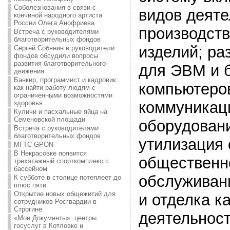
Соболезнования в связи с
видов деяте
кончиной народного артиста
России Олега Анофриева
производст
Встреча с руководителями
благотворительных фондов
изделий; ра
Сергей Собянин и руководители
фондов обсудили вопросы
развития благотворительного
для ЭВМ и б
движения
Банкир, программист и кадровик:
компьютеро
как найти работу людям с
ограниченными возможностями
коммуникац
здоровья
Куличи и пасхальные яйца на
Семеновской площади
оборудовани
Встреча с руководителями
благотворительных фондов
утилизация 
МГТС GPON
В Некрасовке появится
общественно
трехэтажный спорткомплекс с
бассейном
обслуживани
К субботе в столице потеплеет до
плюс пяти
Открытие новых общежитий для
и отделка к
сотрудников Росгвардии в
Строгине
деятельност
«Мои Документы»: центры
госуслуг в Котловке и