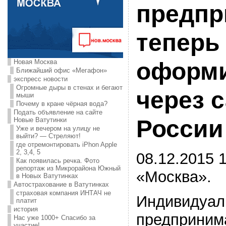
предпр
теперь
Новая Москва
оформи
Ближайший офис «Мегафон»
экспресс новости
Огромные дыры в стенах и бегают
через 
мыши
Почему в кране чёрная вода?
Подать объявление на сайте
России
Новые Ватутинки
Уже и вечером на улицу не
выйти? — Стреляют!
где отремонтировать iPhon Apple
2, 3,4, 5
08.12.2015 1
Как появилась речка. Фото
репортаж из Микрорайона Южный
«Москва».
в Новых Ватутинках
Автострахование в Ватутинках
страховая компания ИНТАЧ не
Индивидуал
платит
история
предприним
Нас уже 1000+ Спасибо за
участие!