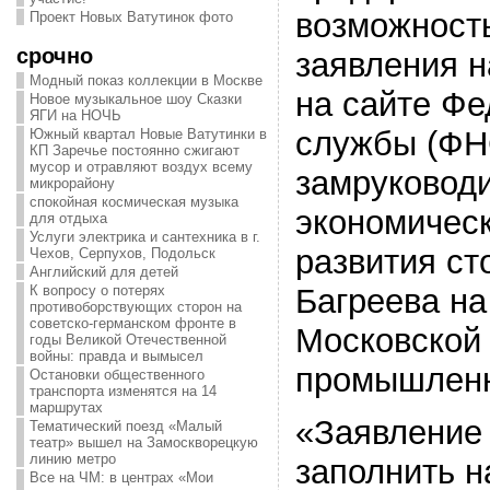
возможност
Проект Новых Ватутинок фото
срочно
заявления н
Модный показ коллекции в Москве
на сайте Фе
Новое музыкальное шоу Сказки
ЯГИ на НОЧЬ
службы (ФН
Южный квартал Новые Ватутинки в
КП Заречье постоянно сжигают
мусор и отравляют воздух всему
замруковод
микрорайону
спокойная космическая музыка
экономическ
для отдыха
Услуги электрика и сантехника в г.
развития с
Чехов, Серпухов, Подольск
Английский для детей
Багреева на
К вопросу о потерях
противоборствующих сторон на
советско-германском фронте в
Московской 
годы Великой Отечественной
войны: правда и вымысел
промышленн
Остановки общественного
транспорта изменятся на 14
маршрутах
«Заявление
Тематический поезд «Малый
театр» вышел на Замоскворецкую
линию метро
заполнить н
Все на ЧМ: в центрах «Мои