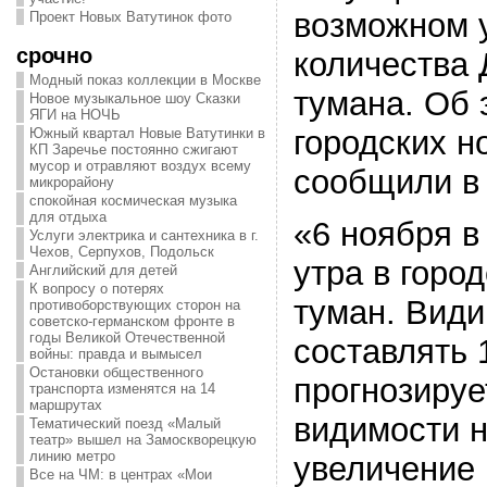
возможном 
Проект Новых Ватутинок фото
срочно
количества 
Модный показ коллекции в Москве
тумана. Об 
Новое музыкальное шоу Сказки
ЯГИ на НОЧЬ
городских н
Южный квартал Новые Ватутинки в
КП Заречье постоянно сжигают
мусор и отравляют воздух всему
сообщили в
микрорайону
спокойная космическая музыка
для отдыха
«6 ноября в 
Услуги электрика и сантехника в г.
Чехов, Серпухов, Подольск
утра в горо
Английский для детей
К вопросу о потерях
туман. Види
противоборствующих сторон на
советско-германском фронте в
годы Великой Отечественной
составлять 
войны: правда и вымысел
Остановки общественного
прогнозиру
транспорта изменятся на 14
маршрутах
видимости н
Тематический поезд «Малый
театр» вышел на Замоскворецкую
линию метро
увеличение
Все на ЧМ: в центрах «Мои