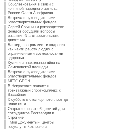
Соболезнования в связи с
кончиной народного артиста
России Олега Анофриева
Встреча с руководителями
благотворительных фондов
Сергей Собянин и руководители
фондов обсудили вопросы
развития благотворительного
движения
Банкир, программист и кадровик:
как найти работу людям с
ограниченными возможностями
здоровья
Куличи и пасхальные яйца на
Семеновской площади
Встреча с руководителями
благотворительных фондов
МГТС GPON
В Некрасовке появится
трехэтажный спорткомплекс с
бассейном
К субботе в столице потеплеет до
плюс пяти
Открытие новых общежитий для
сотрудников Росгвардии в
Строгине
«Мои Документы»: центры
госуслуг в Котловке и