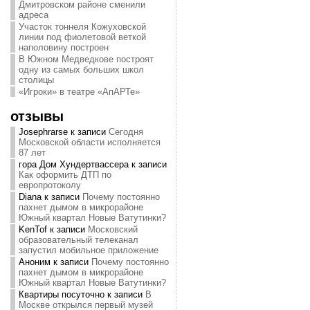
Дмитровском районе сменили
адреса
Участок тоннеля Кожуховской
линии под фиолетовой веткой
наполовину построен
В Южном Медведкове построят
одну из самых больших школ
столицы
«Игроки» в театре «АпАРТе»
отзывы
Josephrarse
к записи
Сегодня
Московской области исполняется
87 лет
гора Дом Хундертвассера
к записи
Как оформить ДТП по
европротоколу
Diana
к записи
Почему постоянно
пахнет дымом в микрорайоне
Южный квартал Новые Ватутинки?
KenTof
к записи
Московский
образовательный телеканал
запустил мобильное приложение
Аноним
к записи
Почему постоянно
пахнет дымом в микрорайоне
Южный квартал Новые Ватутинки?
Квартиры посуточно
к записи
В
Москве открылся первый музей