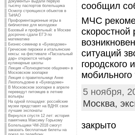
документы» выдали первую
сообщил соб
тысячу паспортов болельщика
Осмотр строящихся объектов в
ТиНАО
МЧС рекоме
Профориентационные игры в
библиотеке для молодежи
скоростной 
Базовый и профильный: в Москве
досрочно сдали ЕГЭ по
математике
возникнове
Бизнес-семинар в «Букводоме»
Греческие пирожки и итальянские
ситуаций зв
кексы: на фестивале «Пасхальный
дар» откроются четыре
городского 
кулинарные школы
Лекция «Полноцветное общение» в
мобильного
Московском зоопарке
Лекция о правительнице Анне
Леопольдовне в «Букводоме»
В Московском зоопарке в апреле
5 ноября, 20
переведут питомцев в летние
вольеры
Москва,
экс
На одной площадке: российские
музеи представят на ВДНХ свои
лучшие экспонаты
Вернулся спустя 12 лет: история
памятника Максиму Горькому
закрыто
Болельщики ЧМ-2018 смогут
заказать бесплатные билеты на
поезд по телефону