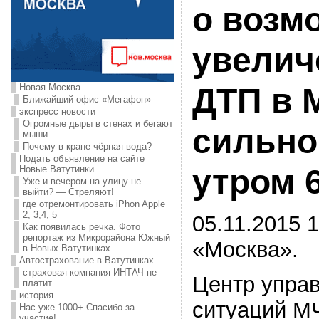
о возм
увелич
Новая Москва
ДТП в 
Ближайший офис «Мегафон»
экспресс новости
Огромные дыры в стенах и бегают
сильно
мыши
Почему в кране чёрная вода?
Подать объявление на сайте
утром 
Новые Ватутинки
Уже и вечером на улицу не
выйти? — Стреляют!
где отремонтировать iPhon Apple
2, 3,4, 5
05.11.2015 1
Как появилась речка. Фото
репортаж из Микрорайона Южный
«Москва».
в Новых Ватутинках
Автострахование в Ватутинках
страховая компания ИНТАЧ не
Центр упра
платит
история
ситуаций М
Нас уже 1000+ Спасибо за
участие!