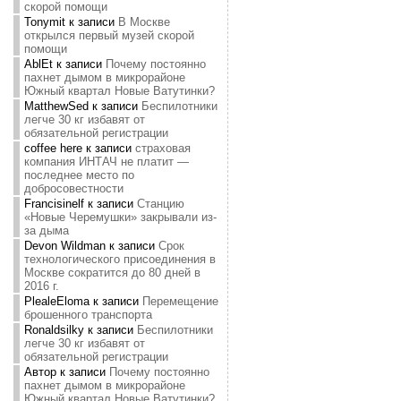
скорой помощи
Tonymit
к записи
В Москве
открылся первый музей скорой
помощи
AblEt
к записи
Почему постоянно
пахнет дымом в микрорайоне
Южный квартал Новые Ватутинки?
MatthewSed
к записи
Беспилотники
легче 30 кг избавят от
обязательной регистрации
coffee here
к записи
страховая
компания ИНТАЧ не платит —
последнее место по
добросовестности
Francisinelf
к записи
Станцию
«Новые Черемушки» закрывали из-
за дыма
Devon Wildman
к записи
Срок
технологического присоединения в
Москве сократится до 80 дней в
2016 г.
PlealeEloma
к записи
Перемещение
брошенного транспорта
Ronaldsilky
к записи
Беспилотники
легче 30 кг избавят от
обязательной регистрации
Автор
к записи
Почему постоянно
пахнет дымом в микрорайоне
Южный квартал Новые Ватутинки?