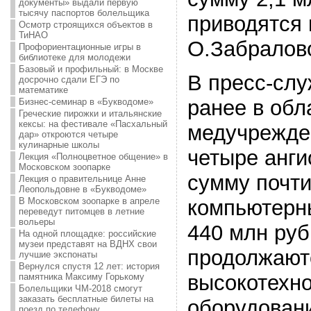
документы» выдали первую
тысячу паспортов болельщика
приводятся
Осмотр строящихся объектов в
ТиНАО
О.Забралов
Профориентационные игры в
библиотеке для молодежи
Базовый и профильный: в Москве
В пресс-слу
досрочно сдали ЕГЭ по
математике
ранее в обл
Бизнес-семинар в «Букводоме»
Греческие пирожки и итальянские
кексы: на фестивале «Пасхальный
медучрежде
дар» откроются четыре
кулинарные школы
четыре анг
Лекция «Полноцветное общение» в
Московском зоопарке
сумму почти
Лекция о правительнице Анне
Леопольдовне в «Букводоме»
В Московском зоопарке в апреле
компьютерн
переведут питомцев в летние
вольеры
440 млн руб
На одной площадке: российские
музеи представят на ВДНХ свои
продолжают
лучшие экспонаты
Вернулся спустя 12 лет: история
высокотехно
памятника Максиму Горькому
Болельщики ЧМ-2018 смогут
заказать бесплатные билеты на
оборудован
поезд по телефону