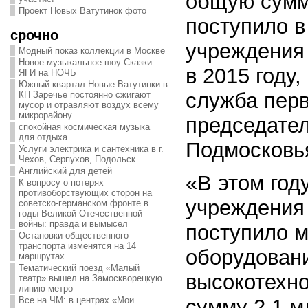
общую сумму
Проект Новых Ватутинок фото
поступило в
срочно
учреждения
Модный показ коллекции в Москве
Новое музыкальное шоу Сказки
в 2015 году
ЯГИ на НОЧЬ
Южный квартал Новые Ватутинки в
служба перв
КП Заречье постоянно сжигают
мусор и отравляют воздух всему
микрорайону
председател
спокойная космическая музыка
для отдыха
Подмосковь
Услуги электрика и сантехника в г.
Чехов, Серпухов, Подольск
Английский для детей
«В этом год
К вопросу о потерях
противоборствующих сторон на
учреждения
советско-германском фронте в
годы Великой Отечественной
войны: правда и вымысел
поступило 
Остановки общественного
транспорта изменятся на 14
оборудовани
маршрутах
Тематический поезд «Малый
высокотехн
театр» вышел на Замоскворецкую
линию метро
Все на ЧМ: в центрах «Мои
сумму 2,1 м