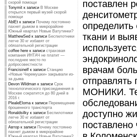
поставлен р
скорой помощи
Tonymit
к записи
В Москве
денситометр
открылся первый музей скорой
помощи
AblEt
к записи
Почему постоянно
определить 
пахнет дымом в микрорайоне
Южный квартал Новые Ватутинки?
ткани и выя
MatthewSed
к записи
Беспилотники
легче 30 кг избавят от
используетс
обязательной регистрации
coffee here
к записи
страховая
компания ИНТАЧ не платит —
эндокриноло
последнее место по
добросовестности
врачам бол
Francisinelf
к записи
Станцию
«Новые Черемушки» закрывали из-
отправлять 
за дыма
Devon Wildman
к записи
Срок
технологического присоединения в
МОНИКИ. Те
Москве сократится до 80 дней в
2016 г.
обследовани
PlealeEloma
к записи
Перемещение
брошенного транспорта
доступно жи
Ronaldsilky
к записи
Беспилотники
легче 30 кг избавят от
поставлено
обязательной регистрации
Автор
к записи
Почему постоянно
пахнет дымом в микрорайоне
в Коломенск
Южный квартал Новые Ватутинки?