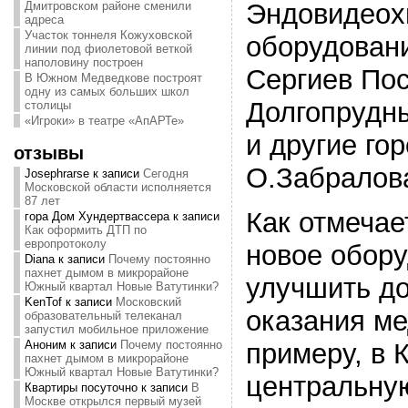
Эндовидеох
Дмитровском районе сменили
адреса
Участок тоннеля Кожуховской
оборудовани
линии под фиолетовой веткой
наполовину построен
Сергиев Пос
В Южном Медведкове построят
одну из самых больших школ
Долгопрудн
столицы
«Игроки» в театре «АпАРТе»
и другие го
отзывы
О.Забралов
Josephrarse
к записи
Сегодня
Московской области исполняется
87 лет
Как отмечае
гора Дом Хундертвассера
к записи
Как оформить ДТП по
европротоколу
новое обору
Diana
к записи
Почему постоянно
пахнет дымом в микрорайоне
улучшить до
Южный квартал Новые Ватутинки?
KenTof
к записи
Московский
оказания м
образовательный телеканал
запустил мобильное приложение
примеру, в 
Аноним
к записи
Почему постоянно
пахнет дымом в микрорайоне
Южный квартал Новые Ватутинки?
центральну
Квартиры посуточно
к записи
В
Москве открылся первый музей