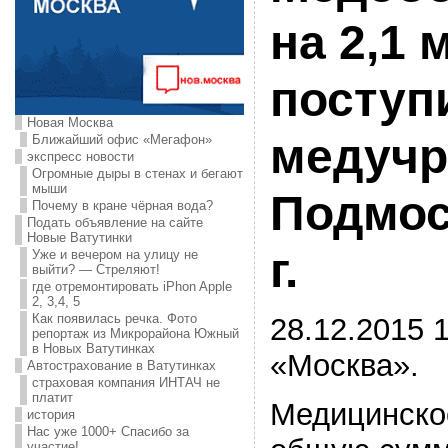
на 2,1 
поступ
Новая Москва
медучр
Ближайший офис «Мегафон»
экспресс новости
Огромные дыры в стенах и бегают
мыши
Подмос
Почему в кране чёрная вода?
Подать объявление на сайте
Новые Ватутинки
г.
Уже и вечером на улицу не
выйти? — Стреляют!
где отремонтировать iPhon Apple
2, 3,4, 5
Как появилась речка. Фото
28.12.2015 1
репортаж из Микрорайона Южный
в Новых Ватутинках
«Москва».
Автострахование в Ватутинках
страховая компания ИНТАЧ не
платит
Медицинско
история
Нас уже 1000+ Спасибо за
участие!