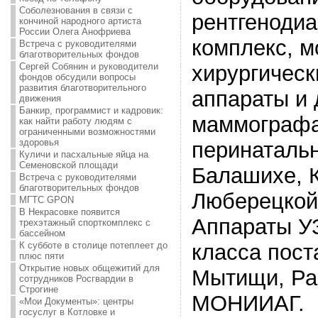
Соболезнования в связи с
рентгенодиа
кончиной народного артиста
России Олега Анофриева
комплекс, 
Встреча с руководителями
благотворительных фондов
Сергей Собянин и руководители
хирургическ
фондов обсудили вопросы
развития благотворительного
аппараты и д
движения
Банкир, программист и кадровик:
маммографа
как найти работу людям с
ограниченными возможностями
здоровья
перинатальн
Куличи и пасхальные яйца на
Семеновской площади
Балашихе, 
Встреча с руководителями
благотворительных фондов
Люберецкой
МГТС GPON
В Некрасовке появится
Аппараты У
трехэтажный спорткомплекс с
бассейном
К субботе в столице потеплеет до
класса пост
плюс пяти
Открытие новых общежитий для
Мытищи, Ра
сотрудников Росгвардии в
Строгине
МОНИИАГ.
«Мои Документы»: центры
госуслуг в Котловке и