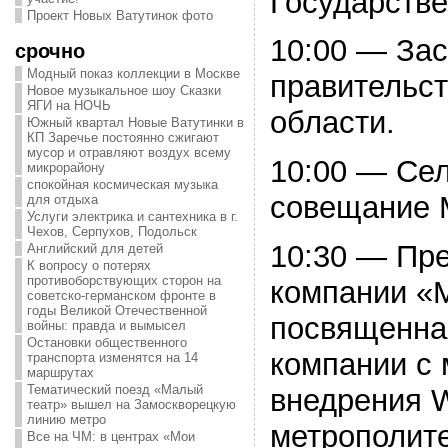
Государств
Проект Новых Ватутинок фото
10:00 — За
срочно
Модный показ коллекции в Москве
правительс
Новое музыкальное шоу Сказки
ЯГИ на НОЧЬ
области.
Южный квартал Новые Ватутинки в
КП Заречье постоянно сжигают
мусор и отравляют воздух всему
10:00 — Сел
микрорайону
спокойная космическая музыка
совещание 
для отдыха
Услуги электрика и сантехника в г.
Чехов, Серпухов, Подольск
10:30 — Пр
Английский для детей
К вопросу о потерях
противоборствующих сторон на
компании «
советско-германском фронте в
годы Великой Отечественной
посвященна
войны: правда и вымысел
Остановки общественного
компании с
транспорта изменятся на 14
маршрутах
Тематический поезд «Малый
внедрения W
театр» вышел на Замоскворецкую
линию метро
метрополите
Все на ЧМ: в центрах «Мои