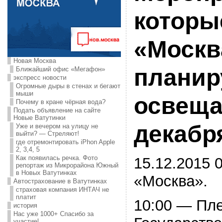
которы
«Москв
Новая Москва
планир
Ближайший офис «Мегафон»
экспресс новости
Огромные дыры в стенах и бегают
мыши
освеща
Почему в кране чёрная вода?
Подать объявление на сайте
Новые Ватутинки
декабр
Уже и вечером на улицу не
выйти? — Стреляют!
где отремонтировать iPhon Apple
2, 3,4, 5
Как появилась речка. Фото
15.12.2015 0
репортаж из Микрорайона Южный
в Новых Ватутинках
«Москва».
Автострахование в Ватутинках
страховая компания ИНТАЧ не
платит
10:00 — Пл
история
Нас уже 1000+ Спасибо за
участие!