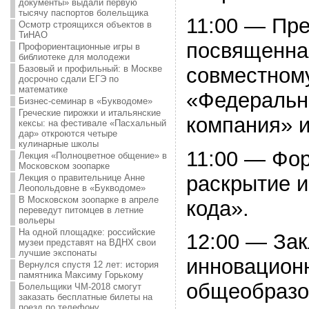
документы» выдали первую
тысячу паспортов болельщика
11:00 — Пр
Осмотр строящихся объектов в
ТиНАО
посвященна
Профориентационные игры в
библиотеке для молодежи
совместном
Базовый и профильный: в Москве
досрочно сдали ЕГЭ по
математике
«Федеральн
Бизнес-семинар в «Букводоме»
Греческие пирожки и итальянские
компания» и
кексы: на фестивале «Пасхальный
дар» откроются четыре
кулинарные школы
11:00 — Фо
Лекция «Полноцветное общение» в
Московском зоопарке
раскрытие 
Лекция о правительнице Анне
Леопольдовне в «Букводоме»
В Московском зоопарке в апреле
кода».
переведут питомцев в летние
вольеры
На одной площадке: российские
12:00 — Зак
музеи представят на ВДНХ свои
лучшие экспонаты
инновацион
Вернулся спустя 12 лет: история
памятника Максиму Горькому
общеобразо
Болельщики ЧМ-2018 смогут
заказать бесплатные билеты на
поезд по телефону