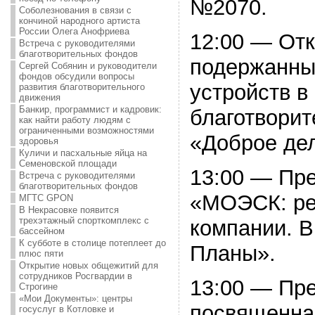
№2070.
Соболезнования в связи с
кончиной народного артиста
России Олега Анофриева
12:00 — Отк
Встреча с руководителями
благотворительных фондов
подержанны
Сергей Собянин и руководители
фондов обсудили вопросы
устройств в
развития благотворительного
движения
Банкир, программист и кадровик:
благотворит
как найти работу людям с
ограниченными возможностями
«Доброе де
здоровья
Куличи и пасхальные яйца на
Семеновской площади
13:00 — Пр
Встреча с руководителями
благотворительных фондов
«МОЭСК: ре
МГТС GPON
В Некрасовке появится
трехэтажный спорткомплекс с
компании. 
бассейном
К субботе в столице потеплеет до
Планы».
плюс пяти
Открытие новых общежитий для
сотрудников Росгвардии в
13:00 — Пр
Строгине
«Мои Документы»: центры
посвященна
госуслуг в Котловке и