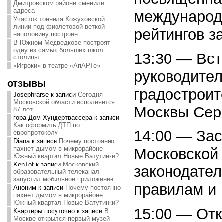
Дмитровском районе сменили
адреса
международ
Участок тоннеля Кожуховской
линии под фиолетовой веткой
рейтингов за
наполовину построен
В Южном Медведкове построят
одну из самых больших школ
13:30 — Вст
столицы
«Игроки» в театре «АпАРТе»
руководите
отзывы
градостроит
Josephrarse
к записи
Сегодня
Московской области исполняется
Москвы Сер
87 лет
гора Дом Хундертвассера
к записи
Как оформить ДТП по
14:00 — За
европротоколу
Diana
к записи
Почему постоянно
пахнет дымом в микрорайоне
Московской 
Южный квартал Новые Ватутинки?
KenTof
к записи
Московский
законодател
образовательный телеканал
запустил мобильное приложение
правилам и
Аноним
к записи
Почему постоянно
пахнет дымом в микрорайоне
Южный квартал Новые Ватутинки?
15:00 — Отк
Квартиры посуточно
к записи
В
Москве открылся первый музей