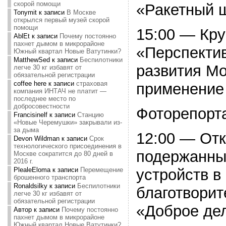
скорой помощи
«Ракетный 
Tonymit
к записи
В Москве
открылся первый музей скорой
помощи
15:00 — Кру
AblEt
к записи
Почему постоянно
пахнет дымом в микрорайоне
«Перспектив
Южный квартал Новые Ватутинки?
MatthewSed
к записи
Беспилотники
развития Мо
легче 30 кг избавят от
обязательной регистрации
coffee here
к записи
страховая
применение 
компания ИНТАЧ не платит —
последнее место по
добросовестности
Фоторепорт
Francisinelf
к записи
Станцию
«Новые Черемушки» закрывали из-
за дыма
12:00 — Отк
Devon Wildman
к записи
Срок
технологического присоединения в
подержанны
Москве сократится до 80 дней в
2016 г.
устройств в
PlealeEloma
к записи
Перемещение
брошенного транспорта
Ronaldsilky
к записи
Беспилотники
благотворит
легче 30 кг избавят от
обязательной регистрации
«Доброе де
Автор
к записи
Почему постоянно
пахнет дымом в микрорайоне
Южный квартал Новые Ватутинки?