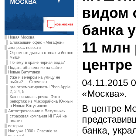
видом 
банка 
Новая Москва
11 млн 
Ближайший офис «Мегафон»
экспресс новости
Огромные дыры в стенах и бегают
мыши
центре
Почему в кране чёрная вода?
Подать объявление на сайте
Новые Ватутинки
Уже и вечером на улицу не
04.11.2015 0
выйти? — Стреляют!
где отремонтировать iPhon Apple
«Москва».
2, 3,4, 5
Как появилась речка. Фото
репортаж из Микрорайона Южный
В центре М
в Новых Ватутинках
Автострахование в Ватутинках
страховая компания ИНТАЧ не
представив
платит
история
банка, укра
Нас уже 1000+ Спасибо за
участие!