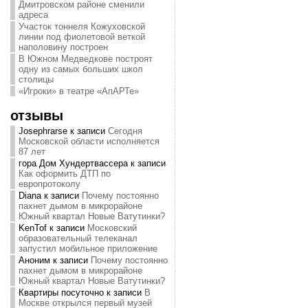
Дмитровском районе сменили
адреса
Участок тоннеля Кожуховской
линии под фиолетовой веткой
наполовину построен
В Южном Медведкове построят
одну из самых больших школ
столицы
«Игроки» в театре «АпАРТе»
отзывы
Josephrarse
к записи
Сегодня
Московской области исполняется
87 лет
гора Дом Хундертвассера
к записи
Как оформить ДТП по
европротоколу
Diana
к записи
Почему постоянно
пахнет дымом в микрорайоне
Южный квартал Новые Ватутинки?
KenTof
к записи
Московский
образовательный телеканал
запустил мобильное приложение
Аноним
к записи
Почему постоянно
пахнет дымом в микрорайоне
Южный квартал Новые Ватутинки?
Квартиры посуточно
к записи
В
Москве открылся первый музей