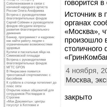
говорится в
Соболезнования в связи с
кончиной народного артиста
России Олега Анофриева
Источник в
Встреча с руководителями
благотворительных фондов
органах соо
Сергей Собянин и руководители
фондов обсудили вопросы
«Москва», ч
развития благотворительного
движения
Банкир, программист и кадровик:
произошло 
как найти работу людям с
ограниченными возможностями
столичного
здоровья
Куличи и пасхальные яйца на
«ГринКомба
Семеновской площади
Встреча с руководителями
благотворительных фондов
МГТС GPON
4 ноября, 20
В Некрасовке появится
трехэтажный спорткомплекс с
Москва,
экс
бассейном
К субботе в столице потеплеет до
плюс пяти
Открытие новых общежитий для
сотрудников Росгвардии в
закрыто
Строгине
«Мои Документы»: центры
госуслуг в Котловке и