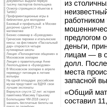
документы» выдали первую
из столичны
тысячу паспортов болельщика
Осмотр строящихся объектов в
неизвестны
ТиНАО
Профориентационные игры в
работником 
библиотеке для молодежи
Базовый и профильный: в Москве
мошенничес
досрочно сдали ЕГЭ по
математике
Бизнес-семинар в «Букводоме»
предлогом о
Греческие пирожки и итальянские
кексы: на фестивале «Пасхальный
деньги, пр
дар» откроются четыре
кулинарные школы
лицам — в 
Лекция «Полноцветное общение» в
Московском зоопарке
долл. После
Лекция о правительнице Анне
Леопольдовне в «Букводоме»
В Московском зоопарке в апреле
места прои
переведут питомцев в летние
вольеры
запасной в
На одной площадке: российские
музеи представят на ВДНХ свои
лучшие экспонаты
«Общий мат
Вернулся спустя 12 лет: история
памятника Максиму Горькому
составил 11
Болельщики ЧМ-2018 смогут
заказать бесплатные билеты на
поезд по телефону