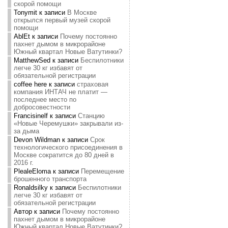
скорой помощи
Tonymit
к записи
В Москве
открылся первый музей скорой
помощи
AblEt
к записи
Почему постоянно
пахнет дымом в микрорайоне
Южный квартал Новые Ватутинки?
MatthewSed
к записи
Беспилотники
легче 30 кг избавят от
обязательной регистрации
coffee here
к записи
страховая
компания ИНТАЧ не платит —
последнее место по
добросовестности
Francisinelf
к записи
Станцию
«Новые Черемушки» закрывали из-
за дыма
Devon Wildman
к записи
Срок
технологического присоединения в
Москве сократится до 80 дней в
2016 г.
PlealeEloma
к записи
Перемещение
брошенного транспорта
Ronaldsilky
к записи
Беспилотники
легче 30 кг избавят от
обязательной регистрации
Автор
к записи
Почему постоянно
пахнет дымом в микрорайоне
Южный квартал Новые Ватутинки?