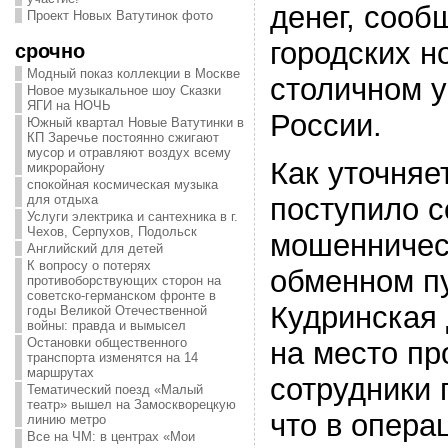
денег, сооб
Проект Новых Ватутинок фото
городских н
срочно
Модный показ коллекции в Москве
столичном 
Новое музыкальное шоу Сказки
ЯГИ на НОЧЬ
России.
Южный квартал Новые Ватутинки в
КП Заречье постоянно сжигают
мусор и отравляют воздух всему
Как уточняе
микрорайону
спокойная космическая музыка
для отдыха
поступило 
Услуги электрика и сантехника в г.
Чехов, Серпухов, Подольск
мошенничес
Английский для детей
К вопросу о потерях
обменном пу
противоборствующих сторон на
советско-германском фронте в
Кудринская
годы Великой Отечественной
войны: правда и вымысел
Остановки общественного
на место п
транспорта изменятся на 14
маршрутах
сотрудники 
Тематический поезд «Малый
театр» вышел на Замоскворецкую
что в опера
линию метро
Все на ЧМ: в центрах «Мои