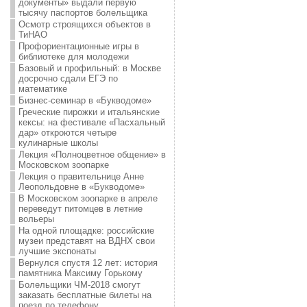
документы» выдали первую
тысячу паспортов болельщика
Осмотр строящихся объектов в
ТиНАО
Профориентационные игры в
библиотеке для молодежи
Базовый и профильный: в Москве
досрочно сдали ЕГЭ по
математике
Бизнес-семинар в «Букводоме»
Греческие пирожки и итальянские
кексы: на фестивале «Пасхальный
дар» откроются четыре
кулинарные школы
Лекция «Полноцветное общение» в
Московском зоопарке
Лекция о правительнице Анне
Леопольдовне в «Букводоме»
В Московском зоопарке в апреле
переведут питомцев в летние
вольеры
На одной площадке: российские
музеи представят на ВДНХ свои
лучшие экспонаты
Вернулся спустя 12 лет: история
памятника Максиму Горькому
Болельщики ЧМ-2018 смогут
заказать бесплатные билеты на
поезд по телефону