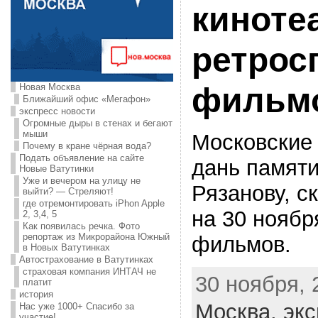
киноте
ретрос
Новая Москва
фильмо
Ближайший офис «Мегафон»
экспресс новости
Огромные дыры в стенах и бегают
мыши
Московские 
Почему в кране чёрная вода?
Подать объявление на сайте
дань памят
Новые Ватутинки
Уже и вечером на улицу не
Рязанову, с
выйти? — Стреляют!
где отремонтировать iPhon Apple
на 30 ноябр
2, 3,4, 5
Как появилась речка. Фото
репортаж из Микрорайона Южный
фильмов.
в Новых Ватутинках
Автострахование в Ватутинках
страховая компания ИНТАЧ не
30 ноября, 
платит
история
Москва,
экс
Нас уже 1000+ Спасибо за
участие!