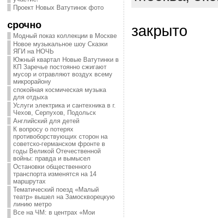
Проект Новых Ватутинок фото
срочно
закрыто
Модный показ коллекции в Москве
Новое музыкальное шоу Сказки
ЯГИ на НОЧЬ
Южный квартал Новые Ватутинки в
КП Заречье постоянно сжигают
мусор и отравляют воздух всему
микрорайону
спокойная космическая музыка
для отдыха
Услуги электрика и сантехника в г.
Чехов, Серпухов, Подольск
Английский для детей
К вопросу о потерях
противоборствующих сторон на
советско-германском фронте в
годы Великой Отечественной
войны: правда и вымысел
Остановки общественного
транспорта изменятся на 14
маршрутах
Тематический поезд «Малый
театр» вышел на Замоскворецкую
линию метро
Все на ЧМ: в центрах «Мои