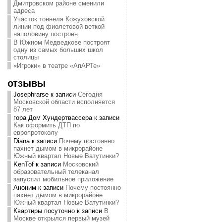
Дмитровском районе сменили
адреса
Участок тоннеля Кожуховской
линии под фиолетовой веткой
наполовину построен
В Южном Медведкове построят
одну из самых больших школ
столицы
«Игроки» в театре «АпАРТе»
отзывы
Josephrarse
к записи
Сегодня
Московской области исполняется
87 лет
гора Дом Хундертвассера
к записи
Как оформить ДТП по
европротоколу
Diana
к записи
Почему постоянно
пахнет дымом в микрорайоне
Южный квартал Новые Ватутинки?
KenTof
к записи
Московский
образовательный телеканал
запустил мобильное приложение
Аноним
к записи
Почему постоянно
пахнет дымом в микрорайоне
Южный квартал Новые Ватутинки?
Квартиры посуточно
к записи
В
Москве открылся первый музей