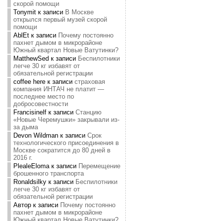
скорой помощи
Tonymit
к записи
В Москве
открылся первый музей скорой
помощи
AblEt
к записи
Почему постоянно
пахнет дымом в микрорайоне
Южный квартал Новые Ватутинки?
MatthewSed
к записи
Беспилотники
легче 30 кг избавят от
обязательной регистрации
coffee here
к записи
страховая
компания ИНТАЧ не платит —
последнее место по
добросовестности
Francisinelf
к записи
Станцию
«Новые Черемушки» закрывали из-
за дыма
Devon Wildman
к записи
Срок
технологического присоединения в
Москве сократится до 80 дней в
2016 г.
PlealeEloma
к записи
Перемещение
брошенного транспорта
Ronaldsilky
к записи
Беспилотники
легче 30 кг избавят от
обязательной регистрации
Автор
к записи
Почему постоянно
пахнет дымом в микрорайоне
Южный квартал Новые Ватутинки?