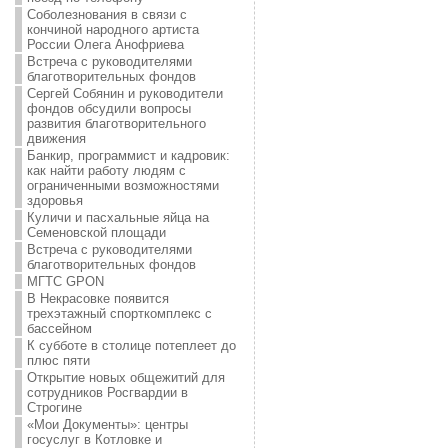
Соболезнования в связи с
кончиной народного артиста
России Олега Анофриева
Встреча с руководителями
благотворительных фондов
Сергей Собянин и руководители
фондов обсудили вопросы
развития благотворительного
движения
Банкир, программист и кадровик:
как найти работу людям с
ограниченными возможностями
здоровья
Куличи и пасхальные яйца на
Семеновской площади
Встреча с руководителями
благотворительных фондов
МГТС GPON
В Некрасовке появится
трехэтажный спорткомплекс с
бассейном
К субботе в столице потеплеет до
плюс пяти
Открытие новых общежитий для
сотрудников Росгвардии в
Строгине
«Мои Документы»: центры
госуслуг в Котловке и