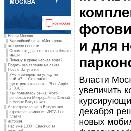
компле
фотов
Новая Москва
и для 
Ближайший офис «Мегафон»
экспресс новости
Огромные дыры в стенах и бегают
мыши
паркон
Почему в кране чёрная вода?
Подать объявление на сайте
Новые Ватутинки
Уже и вечером на улицу не
Власти Мос
выйти? — Стреляют!
где отремонтировать iPhon Apple
увеличить к
2, 3,4, 5
Как появилась речка. Фото
репортаж из Микрорайона Южный
курсирующих
в Новых Ватутинках
Автострахование в Ватутинках
декабря реш
страховая компания ИНТАЧ не
платит
новых моби
история
Нас уже 1000+ Спасибо за
участие!