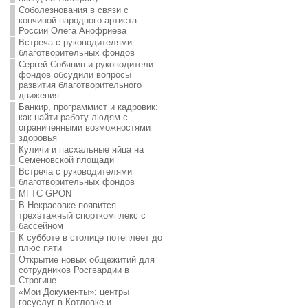
Соболезнования в связи с
кончиной народного артиста
России Олега Анофриева
Встреча с руководителями
благотворительных фондов
Сергей Собянин и руководители
фондов обсудили вопросы
развития благотворительного
движения
Банкир, программист и кадровик:
как найти работу людям с
ограниченными возможностями
здоровья
Куличи и пасхальные яйца на
Семеновской площади
Встреча с руководителями
благотворительных фондов
МГТС GPON
В Некрасовке появится
трехэтажный спорткомплекс с
бассейном
К субботе в столице потеплеет до
плюс пяти
Открытие новых общежитий для
сотрудников Росгвардии в
Строгине
«Мои Документы»: центры
госуслуг в Котловке и