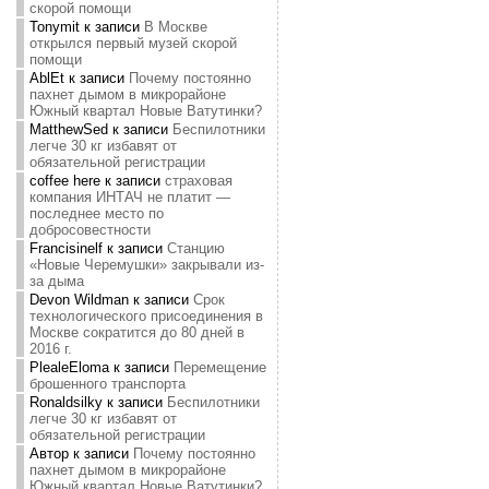
скорой помощи
Tonymit
к записи
В Москве
открылся первый музей скорой
помощи
AblEt
к записи
Почему постоянно
пахнет дымом в микрорайоне
Южный квартал Новые Ватутинки?
MatthewSed
к записи
Беспилотники
легче 30 кг избавят от
обязательной регистрации
coffee here
к записи
страховая
компания ИНТАЧ не платит —
последнее место по
добросовестности
Francisinelf
к записи
Станцию
«Новые Черемушки» закрывали из-
за дыма
Devon Wildman
к записи
Срок
технологического присоединения в
Москве сократится до 80 дней в
2016 г.
PlealeEloma
к записи
Перемещение
брошенного транспорта
Ronaldsilky
к записи
Беспилотники
легче 30 кг избавят от
обязательной регистрации
Автор
к записи
Почему постоянно
пахнет дымом в микрорайоне
Южный квартал Новые Ватутинки?