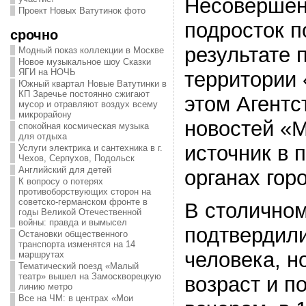
Несовершен
Проект Новых Ватутинок фото
подросток п
срочно
результате 
Модный показ коллекции в Москве
Новое музыкальное шоу Сказки
ЯГИ на НОЧЬ
территории 
Южный квартал Новые Ватутинки в
КП Заречье постоянно сжигают
этом Агентс
мусор и отравляют воздух всему
микрорайону
новостей «
спокойная космическая музыка
для отдыха
источник в 
Услуги электрика и сантехника в г.
Чехов, Серпухов, Подольск
Английский для детей
органах гор
К вопросу о потерях
противоборствующих сторон на
советско-германском фронте в
В столично
годы Великой Отечественной
войны: правда и вымысел
подтвердил
Остановки общественного
транспорта изменятся на 14
человека, н
маршрутах
Тематический поезд «Малый
театр» вышел на Замоскворецкую
возраст и п
линию метро
Все на ЧМ: в центрах «Мои