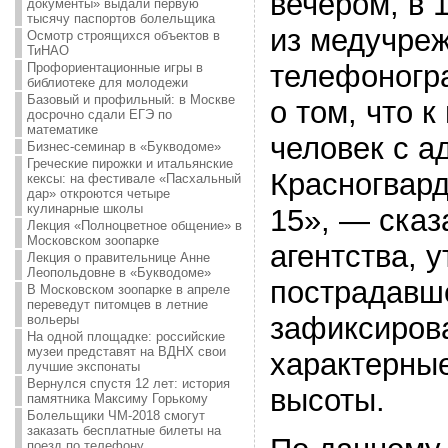
вечером, в 
документы» выдали первую
тысячу паспортов болельщика
из медучре
Осмотр строящихся объектов в
ТиНАО
телефоногра
Профориентационные игры в
библиотеке для молодежи
Базовый и профильный: в Москве
о том, что 
досрочно сдали ЕГЭ по
математике
человек с а
Бизнес-семинар в «Букводоме»
Греческие пирожки и итальянские
Красногвард
кексы: на фестивале «Пасхальный
дар» откроются четыре
кулинарные школы
15», — сказ
Лекция «Полноцветное общение» в
Московском зоопарке
агентства, у
Лекция о правительнице Анне
Леопольдовне в «Букводоме»
пострадавше
В Московском зоопарке в апреле
переведут питомцев в летние
зафиксиров
вольеры
На одной площадке: российские
музеи представят на ВДНХ свои
характерные
лучшие экспонаты
Вернулся спустя 12 лет: история
высоты.
памятника Максиму Горькому
Болельщики ЧМ-2018 смогут
заказать бесплатные билеты на
поезд по телефону