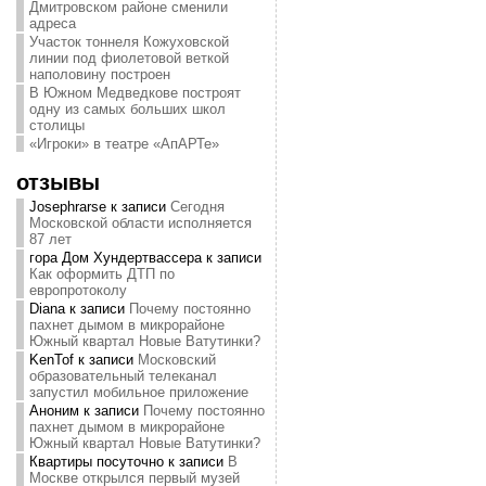
Дмитровском районе сменили
адреса
Участок тоннеля Кожуховской
линии под фиолетовой веткой
наполовину построен
В Южном Медведкове построят
одну из самых больших школ
столицы
«Игроки» в театре «АпАРТе»
отзывы
Josephrarse
к записи
Сегодня
Московской области исполняется
87 лет
гора Дом Хундертвассера
к записи
Как оформить ДТП по
европротоколу
Diana
к записи
Почему постоянно
пахнет дымом в микрорайоне
Южный квартал Новые Ватутинки?
KenTof
к записи
Московский
образовательный телеканал
запустил мобильное приложение
Аноним
к записи
Почему постоянно
пахнет дымом в микрорайоне
Южный квартал Новые Ватутинки?
Квартиры посуточно
к записи
В
Москве открылся первый музей