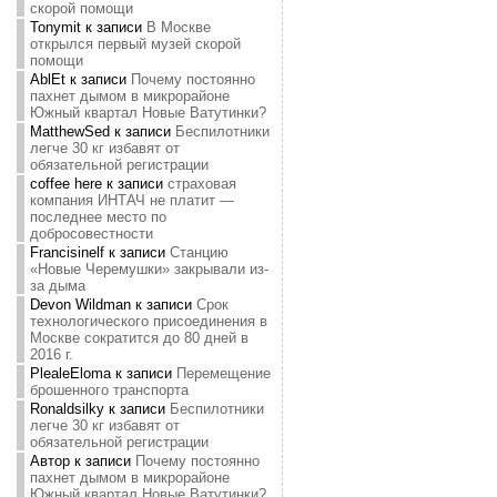
скорой помощи
Tonymit
к записи
В Москве
открылся первый музей скорой
помощи
AblEt
к записи
Почему постоянно
пахнет дымом в микрорайоне
Южный квартал Новые Ватутинки?
MatthewSed
к записи
Беспилотники
легче 30 кг избавят от
обязательной регистрации
coffee here
к записи
страховая
компания ИНТАЧ не платит —
последнее место по
добросовестности
Francisinelf
к записи
Станцию
«Новые Черемушки» закрывали из-
за дыма
Devon Wildman
к записи
Срок
технологического присоединения в
Москве сократится до 80 дней в
2016 г.
PlealeEloma
к записи
Перемещение
брошенного транспорта
Ronaldsilky
к записи
Беспилотники
легче 30 кг избавят от
обязательной регистрации
Автор
к записи
Почему постоянно
пахнет дымом в микрорайоне
Южный квартал Новые Ватутинки?