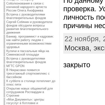
По данному
Соболезнования в связи с
проверка. У
кончиной народного артиста
России Олега Анофриева
Встреча с руководителями
личность по
благотворительных фондов
Сергей Собянин и руководители
причины нес
фондов обсудили вопросы
развития благотворительного
движения
22 ноября, 
Банкир, программист и кадровик:
как найти работу людям с
ограниченными возможностями
Москва,
экс
здоровья
Куличи и пасхальные яйца на
Семеновской площади
Встреча с руководителями
благотворительных фондов
закрыто
МГТС GPON
В Некрасовке появится
трехэтажный спорткомплекс с
бассейном
К субботе в столице потеплеет до
плюс пяти
Открытие новых общежитий для
сотрудников Росгвардии в
Строгине
«Мои Документы»: центры
госуслуг в Котловке и