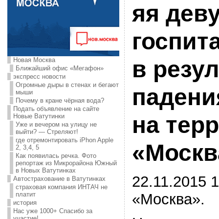
яя дев
госпит
Новая Москва
в резу
Ближайший офис «Мегафон»
экспресс новости
Огромные дыры в стенах и бегают
падени
мыши
Почему в кране чёрная вода?
Подать объявление на сайте
на тер
Новые Ватутинки
Уже и вечером на улицу не
выйти? — Стреляют!
где отремонтировать iPhon Apple
«Москв
2, 3,4, 5
Как появилась речка. Фото
репортаж из Микрорайона Южный
в Новых Ватутинках
22.11.2015 1
Автострахование в Ватутинках
страховая компания ИНТАЧ не
«Москва».
платит
история
Нас уже 1000+ Спасибо за
участие!