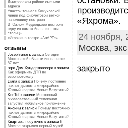
остановки. 
Дмитровском районе сменили
адреса
производитс
Участок тоннеля Кожуховской
линии под фиолетовой веткой
«Яхрома».
наполовину построен
В Южном Медведкове построят
одну из самых больших школ
столицы
24 ноября, 
«Игроки» в театре «АпАРТе»
Москва,
экс
отзывы
Josephrarse
к записи
Сегодня
Московской области исполняется
87 лет
закрыто
гора Дом Хундертвассера
к записи
Как оформить ДТП по
европротоколу
Diana
к записи
Почему постоянно
пахнет дымом в микрорайоне
Южный квартал Новые Ватутинки?
KenTof
к записи
Московский
образовательный телеканал
запустил мобильное приложение
Аноним
к записи
Почему постоянно
пахнет дымом в микрорайоне
Южный квартал Новые Ватутинки?
Квартиры посуточно
к записи
В
Москве открылся первый музей