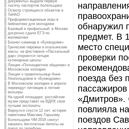
документы» выдали первую
направления
тысячу паспортов болельщика
Осмотр строящихся объектов в
правоохран
ТиНАО
Профориентационные игры в
обнаружил 
библиотеке для молодежи
Базовый и профильный: в Москве
досрочно сдали ЕГЭ по
предмет. В 
математике
Бизнес-семинар в «Букводоме»
место спец
Греческие пирожки и итальянские
кексы: на фестивале «Пасхальный
проверки по
дар» откроются четыре
кулинарные школы
Лекция «Полноцветное общение» в
рекомендов
Московском зоопарке
Лекция о правительнице Анне
поезда без 
Леопольдовне в «Букводоме»
В Московском зоопарке в апреле
пассажиров 
переведут питомцев в летние
вольеры
«Дмитров». 
На одной площадке: российские
музеи представят на ВДНХ свои
лучшие экспонаты
повлияла н
Вернулся спустя 12 лет: история
памятника Максиму Горькому
поездов Сав
Болельщики ЧМ-2018 смогут
заказать бесплатные билеты на
поезд по телефону