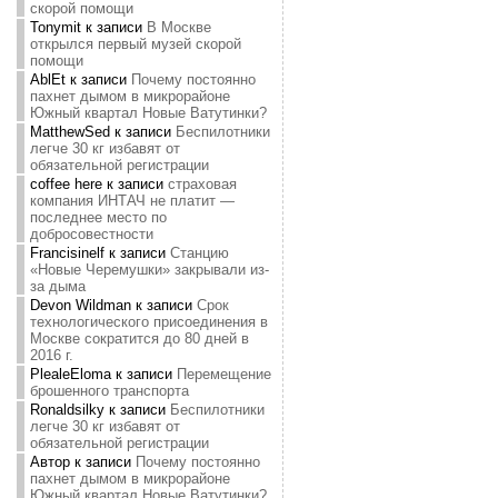
скорой помощи
Tonymit
к записи
В Москве
открылся первый музей скорой
помощи
AblEt
к записи
Почему постоянно
пахнет дымом в микрорайоне
Южный квартал Новые Ватутинки?
MatthewSed
к записи
Беспилотники
легче 30 кг избавят от
обязательной регистрации
coffee here
к записи
страховая
компания ИНТАЧ не платит —
последнее место по
добросовестности
Francisinelf
к записи
Станцию
«Новые Черемушки» закрывали из-
за дыма
Devon Wildman
к записи
Срок
технологического присоединения в
Москве сократится до 80 дней в
2016 г.
PlealeEloma
к записи
Перемещение
брошенного транспорта
Ronaldsilky
к записи
Беспилотники
легче 30 кг избавят от
обязательной регистрации
Автор
к записи
Почему постоянно
пахнет дымом в микрорайоне
Южный квартал Новые Ватутинки?