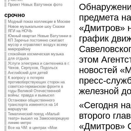
Обнаружени
Проект Новых Ватутинок фото
срочно
предмета на
Модный показ коллекции в Москве
«Дмитров» н
Новое музыкальное шоу Сказки
ЯГИ на НОЧЬ
график дви
Южный квартал Новые Ватутинки в
КП Заречье постоянно сжигают
мусор и отравляют воздух всему
Савеловског
микрорайону
спокойная космическая музыка
этом Агентс
для отдыха
Услуги электрика и сантехника в г.
новостей «
Чехов, Серпухов, Подольск
Английский для детей
пресс-служ
К вопросу о потерях
противоборствующих сторон на
советско-германском фронте в
железной до
годы Великой Отечественной
войны: правда и вымысел
Остановки общественного
«Сегодня н
транспорта изменятся на 14
маршрутах
второго гла
Тематический поезд «Малый
театр» вышел на Замоскворецкую
линию метро
«Дмитров» 
Все на ЧМ: в центрах «Мои