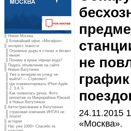
бесхоз
предме
Новая Москва
станци
Ближайший офис «Мегафон»
экспресс новости
Огромные дыры в стенах и бегают
мыши
не пов
Почему в кране чёрная вода?
Подать объявление на сайте
Новые Ватутинки
график
Уже и вечером на улицу не
выйти? — Стреляют!
где отремонтировать iPhon Apple
2, 3,4, 5
поездо
Как появилась речка. Фото
репортаж из Микрорайона Южный
в Новых Ватутинках
Автострахование в Ватутинках
24.11.2015 1
страховая компания ИНТАЧ не
платит
«Москва».
история
Нас уже 1000+ Спасибо за
участие!