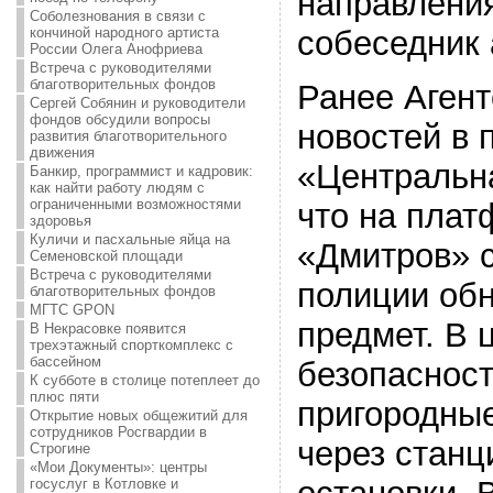
направлени
Соболезнования в связи с
кончиной народного артиста
собеседник 
России Олега Анофриева
Встреча с руководителями
благотворительных фондов
Ранее Агент
Сергей Собянин и руководители
фондов обсудили вопросы
новостей в
развития благотворительного
движения
«Центральн
Банкир, программист и кадровик:
как найти работу людям с
ограниченными возможностями
что на плат
здоровья
Куличи и пасхальные яйца на
«Дмитров» 
Семеновской площади
Встреча с руководителями
полиции об
благотворительных фондов
МГТС GPON
предмет. В 
В Некрасовке появится
трехэтажный спорткомплекс с
бассейном
безопаснос
К субботе в столице потеплеет до
плюс пяти
пригородны
Открытие новых общежитий для
сотрудников Росгвардии в
через станц
Строгине
«Мои Документы»: центры
госуслуг в Котловке и