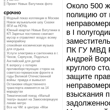
Около 500 ж
Проект Новых Ватутинок фото
срочно
полицию от 
Модный показ коллекции в Москве
неправомер
Новое музыкальное шоу Сказки
ЯГИ на НОЧЬ
в I полугоди
Южный квартал Новые Ватутинки в
КП Заречье постоянно сжигают
мусор и отравляют воздух всему
заместитель
микрорайону
спокойная космическая музыка
ПК ГУ МВД 
для отдыха
Услуги электрика и сантехника в г.
Андрей Воро
Чехов, Серпухов, Подольск
Английский для детей
круглого ст
К вопросу о потерях
противоборствующих сторон на
советско-германском фронте в
защите прав
годы Великой Отечественной
войны: правда и вымысел
неправомер
Остановки общественного
транспорта изменятся на 14
маршрутах
взыскания 
Тематический поезд «Малый
театр» вышел на Замоскворецкую
задолженно
линию метро
Все на ЧМ: в центрах «Мои