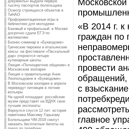
Московской 
документы» выдали первую
тысячу паспортов болельщика
промышленн
Осмотр строящихся объектов в
ТиНАО
Профориентационные игры в
«В 2014 г. 
библиотеке для молодежи
Базовый и профильный: в Москве
досрочно сдали ЕГЭ по
граждан по п
математике
Бизнес-семинар в «Букводоме»
неправомер
Греческие пирожки и итальянские
кексы: на фестивале «Пасхальный
проставленн
дар» откроются четыре
кулинарные школы
Лекция «Полноцветное общение» в
провести ан
Московском зоопарке
Лекция о правительнице Анне
обращений, 
Леопольдовне в «Букводоме»
В Московском зоопарке в апреле
с взыскание
переведут питомцев в летние
вольеры
потребкреди
На одной площадке: российские
музеи представят на ВДНХ свои
лучшие экспонаты
рассмотреть 
Вернулся спустя 12 лет: история
памятника Максиму Горькому
главное упр
Болельщики ЧМ-2018 смогут
заказать бесплатные билеты на
поезд по телефону