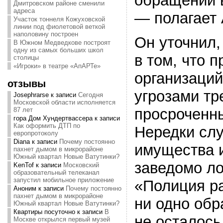
обращений в
Дмитровском районе сменили
адреса
— полагает 
Участок тоннеля Кожуховской
линии под фиолетовой веткой
наполовину построен
Он уточнил,
В Южном Медведкове построят
одну из самых больших школ
в том, что 
столицы
«Игроки» в театре «АпАРТе»
организаций
отзывы
угрозами тр
Josephrarse
к записи
Сегодня
Московской области исполняется
просроченн
87 лет
гора Дом Хундертвассера
к записи
Как оформить ДТП по
Нередки слу
европротоколу
Diana
к записи
Почему постоянно
имущества 
пахнет дымом в микрорайоне
Южный квартал Новые Ватутинки?
заведомо л
KenTof
к записи
Московский
образовательный телеканал
запустил мобильное приложение
«Полиция ра
Аноним
к записи
Почему постоянно
пахнет дымом в микрорайоне
ни одно об
Южный квартал Новые Ватутинки?
Квартиры посуточно
к записи
В
не осталось
Москве открылся первый музей