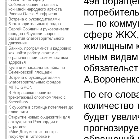
498 обращен
Соболезнования в связи с
кончиной народного артиста
потребитель
России Олега Анофриева
Встреча с руководителями
— по комму
благотворительных фондов
Сергей Собянин и руководители
сфере ЖКХ,
фондов обсудили вопросы
развития благотворительного
жилищным к
движения
Банкир, программист и кадровик:
как найти работу людям с
иным видам
ограниченными возможностями
здоровья
обязательст
Куличи и пасхальные яйца на
Семеновской площади
А.Вороненко
Встреча с руководителями
благотворительных фондов
МГТС GPON
По его слов
В Некрасовке появится
трехэтажный спорткомплекс с
бассейном
количество 
К субботе в столице потеплеет до
плюс пяти
будет увели
Открытие новых общежитий для
сотрудников Росгвардии в
прогнозируем
Строгине
«Мои Документы»: центры
госуслуг в Котловке и