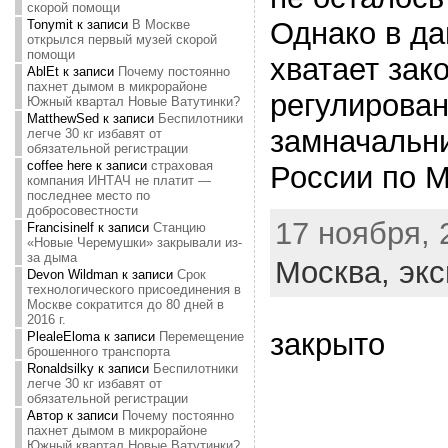
скорой помощи
Однако в д
Tonymit
к записи
В Москве
открылся первый музей скорой
помощи
хватает зак
AblEt
к записи
Почему постоянно
пахнет дымом в микрорайоне
регулирова
Южный квартал Новые Ватутинки?
MatthewSed
к записи
Беспилотники
замначальн
легче 30 кг избавят от
обязательной регистрации
coffee here
к записи
страховая
России по М
компания ИНТАЧ не платит —
последнее место по
добросовестности
17 ноября, 
Francisinelf
к записи
Станцию
«Новые Черемушки» закрывали из-
за дыма
Москва,
экс
Devon Wildman
к записи
Срок
технологического присоединения в
Москве сократится до 80 дней в
2016 г.
закрыто
PlealeEloma
к записи
Перемещение
брошенного транспорта
Ronaldsilky
к записи
Беспилотники
легче 30 кг избавят от
обязательной регистрации
Автор
к записи
Почему постоянно
пахнет дымом в микрорайоне
Южный квартал Новые Ватутинки?