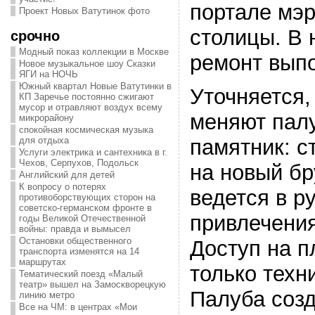
портале мэр
Проект Новых Ватутинок фото
столицы. В
срочно
Модный показ коллекции в Москве
ремонт вып
Новое музыкальное шоу Сказки
ЯГИ на НОЧЬ
Южный квартал Новые Ватутинки в
Уточняется,
КП Заречье постоянно сжигают
мусор и отравляют воздух всему
меняют палу
микрорайону
спокойная космическая музыка
для отдыха
памятник: с
Услуги электрика и сантехника в г.
Чехов, Серпухов, Подольск
на новый бр
Английский для детей
К вопросу о потерях
ведется в р
противоборствующих сторон на
советско-германском фронте в
привлечения
годы Великой Отечественной
войны: правда и вымысел
Остановки общественного
Доступ на 
транспорта изменятся на 14
маршрутах
только техн
Тематический поезд «Малый
театр» вышел на Замоскворецкую
Палуба созд
линию метро
Все на ЧМ: в центрах «Мои