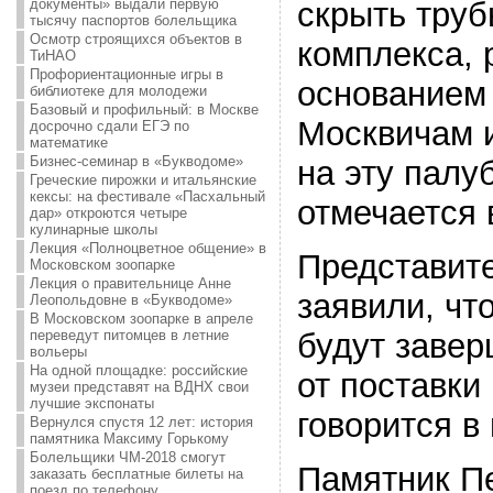
документы» выдали первую
скрыть труб
тысячу паспортов болельщика
Осмотр строящихся объектов в
комплекса,
ТиНАО
Профориентационные игры в
основанием
библиотеке для молодежи
Базовый и профильный: в Москве
Москвичам и
досрочно сдали ЕГЭ по
математике
Бизнес-семинар в «Букводоме»
на эту палу
Греческие пирожки и итальянские
кексы: на фестивале «Пасхальный
отмечается 
дар» откроются четыре
кулинарные школы
Лекция «Полноцветное общение» в
Представит
Московском зоопарке
Лекция о правительнице Анне
заявили, чт
Леопольдовне в «Букводоме»
В Московском зоопарке в апреле
переведут питомцев в летние
будут завер
вольеры
На одной площадке: российские
от поставки
музеи представят на ВДНХ свои
лучшие экспонаты
говорится в
Вернулся спустя 12 лет: история
памятника Максиму Горькому
Болельщики ЧМ-2018 смогут
Памятник Пе
заказать бесплатные билеты на
поезд по телефону