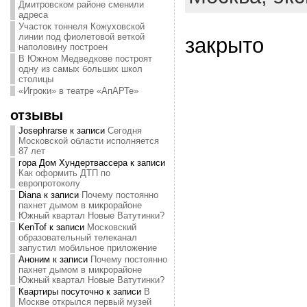
Дмитровском районе сменили
адреса
Участок тоннеля Кожуховской
линии под фиолетовой веткой
закрыто
наполовину построен
В Южном Медведкове построят
одну из самых больших школ
столицы
«Игроки» в театре «АпАРТе»
отзывы
Josephrarse
к записи
Сегодня
Московской области исполняется
87 лет
гора Дом Хундертвассера
к записи
Как оформить ДТП по
европротоколу
Diana
к записи
Почему постоянно
пахнет дымом в микрорайоне
Южный квартал Новые Ватутинки?
KenTof
к записи
Московский
образовательный телеканал
запустил мобильное приложение
Аноним
к записи
Почему постоянно
пахнет дымом в микрорайоне
Южный квартал Новые Ватутинки?
Квартиры посуточно
к записи
В
Москве открылся первый музей