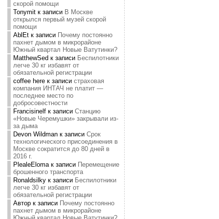
скорой помощи
Tonymit
к записи
В Москве
открылся первый музей скорой
помощи
AblEt
к записи
Почему постоянно
пахнет дымом в микрорайоне
Южный квартал Новые Ватутинки?
MatthewSed
к записи
Беспилотники
легче 30 кг избавят от
обязательной регистрации
coffee here
к записи
страховая
компания ИНТАЧ не платит —
последнее место по
добросовестности
Francisinelf
к записи
Станцию
«Новые Черемушки» закрывали из-
за дыма
Devon Wildman
к записи
Срок
технологического присоединения в
Москве сократится до 80 дней в
2016 г.
PlealeEloma
к записи
Перемещение
брошенного транспорта
Ronaldsilky
к записи
Беспилотники
легче 30 кг избавят от
обязательной регистрации
Автор
к записи
Почему постоянно
пахнет дымом в микрорайоне
Южный квартал Новые Ватутинки?