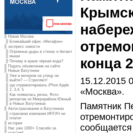
Крымс
набере
Новая Москва
отремо
Ближайший офис «Мегафон»
экспресс новости
Огромные дыры в стенах и бегают
мыши
конца 2
Почему в кране чёрная вода?
Подать объявление на сайте
Новые Ватутинки
Уже и вечером на улицу не
15.12.2015 0
выйти? — Стреляют!
где отремонтировать iPhon Apple
«Москва».
2, 3,4, 5
Как появилась речка. Фото
репортаж из Микрорайона Южный
Памятник Пе
в Новых Ватутинках
Автострахование в Ватутинках
страховая компания ИНТАЧ не
отремонтиро
платит
история
сообщается
Нас уже 1000+ Спасибо за
участие!