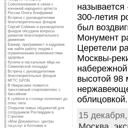
называется
Соболезнования в связи с
кончиной народного артиста
России Олега Анофриева
300-летия р
Встреча с руководителями
благотворительных фондов
был воздвигн
Сергей Собянин и руководители
фондов обсудили вопросы
Монумент р
развития благотворительного
движения
Банкир, программист и кадровик:
Церетели ра
как найти работу людям с
ограниченными возможностями
Москвы-рек
здоровья
Куличи и пасхальные яйца на
набережной
Семеновской площади
Встреча с руководителями
благотворительных фондов
высотой 98 
МГТС GPON
В Некрасовке появится
нержавеюще
трехэтажный спорткомплекс с
бассейном
облицовкой.
К субботе в столице потеплеет до
плюс пяти
Открытие новых общежитий для
сотрудников Росгвардии в
15 декабря,
Строгине
«Мои Документы»: центры
Москва,
экс
госуслуг в Котловке и