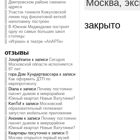
Москва,
экс
Дмитровском районе сменили
адреса
Участок тоннеля Кожуховской
линии под фиолетовой веткой
наполовину построен
закрыто
В Южном Медведкове построят
одну из самых больших школ
столицы
«Игроки» в театре «АпАРТе»
отзывы
Josephrarse
к записи
Сегодня
Московской области исполняется
87 лет
гора Дом Хундертвассера
к записи
Как оформить ДТП по
европротоколу
Diana
к записи
Почему постоянно
пахнет дымом в микрорайоне
Южный квартал Новые Ватутинки?
KenTof
к записи
Московский
образовательный телеканал
запустил мобильное приложение
Аноним
к записи
Почему постоянно
пахнет дымом в микрорайоне
Южный квартал Новые Ватутинки?
Квартиры посуточно
к записи
В
Москве открылся первый музей