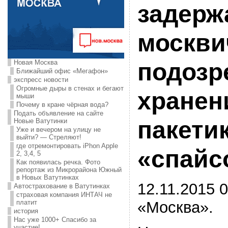
задерж
москви
Новая Москва
подозр
Ближайший офис «Мегафон»
экспресс новости
Огромные дыры в стенах и бегают
хранен
мыши
Почему в кране чёрная вода?
Подать объявление на сайте
пакети
Новые Ватутинки
Уже и вечером на улицу не
выйти? — Стреляют!
где отремонтировать iPhon Apple
«спайс
2, 3,4, 5
Как появилась речка. Фото
репортаж из Микрорайона Южный
в Новых Ватутинках
12.11.2015 0
Автострахование в Ватутинках
страховая компания ИНТАЧ не
«Москва».
платит
история
Нас уже 1000+ Спасибо за
участие!