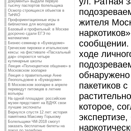
ул. Ратная 
документы» выдали первую
тысячу паспортов болельщика
подозреваем
Осмотр строящихся объектов в
ТиНАО
жителя Мос
Профориентационные игры в
библиотеке для молодежи
Базовый и профильный: в Москве
наркотиков»
досрочно сдали ЕГЭ по
математике
сообщении. 
Бизнес-семинар в «Букводоме»
Греческие пирожки и итальянские
ходе личног
кексы: на фестивале «Пасхальный
дар» откроются четыре
кулинарные школы
подозревае
Лекция «Полноцветное общение» в
Московском зоопарке
обнаружено 
Лекция о правительнице Анне
Леопольдовне в «Букводоме»
пакетиков с
В Московском зоопарке в апреле
переведут питомцев в летние
растительно
вольеры
На одной площадке: российские
музеи представят на ВДНХ свои
которое, со
лучшие экспонаты
Вернулся спустя 12 лет: история
экспертизе,
памятника Максиму Горькому
Болельщики ЧМ-2018 смогут
наркотичес
заказать бесплатные билеты на
поезд по телефону