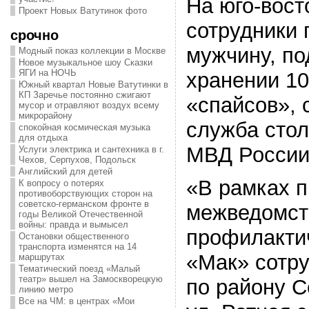
На юго-вост
Проект Новых Ватутинок фото
сотрудники
срочно
мужчину, по
Модный показ коллекции в Москве
Новое музыкальное шоу Сказки
ЯГИ на НОЧЬ
хранении 10
Южный квартал Новые Ватутинки в
КП Заречье постоянно сжигают
«спайсов», 
мусор и отравляют воздух всему
микрорайону
служба стол
спокойная космическая музыка
для отдыха
МВД России
Услуги электрика и сантехника в г.
Чехов, Серпухов, Подольск
Английский для детей
«В рамках 
К вопросу о потерях
противоборствующих сторон на
советско-германском фронте в
межведомст
годы Великой Отечественной
войны: правда и вымысел
профилакти
Остановки общественного
транспорта изменятся на 14
«Мак» сотр
маршрутах
Тематический поезд «Малый
театр» вышел на Замоскворецкую
по району С
линию метро
Все на ЧМ: в центрах «Мои