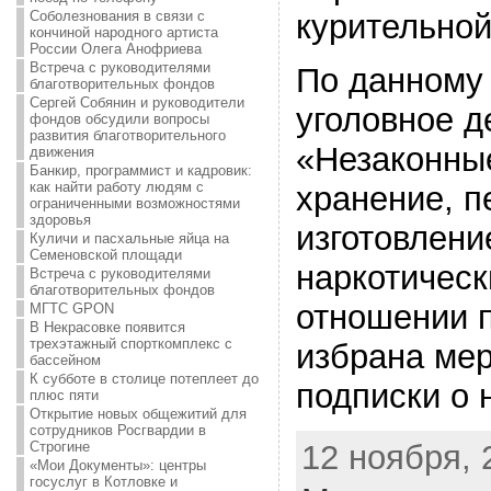
Соболезнования в связи с
курительной
кончиной народного артиста
России Олега Анофриева
Встреча с руководителями
По данному
благотворительных фондов
Сергей Собянин и руководители
уголовное д
фондов обсудили вопросы
развития благотворительного
«Незаконны
движения
Банкир, программист и кадровик:
как найти работу людям с
хранение, п
ограниченными возможностями
здоровья
изготовлени
Куличи и пасхальные яйца на
Семеновской площади
наркотическ
Встреча с руководителями
благотворительных фондов
отношении 
МГТС GPON
В Некрасовке появится
трехэтажный спорткомплекс с
избрана мер
бассейном
К субботе в столице потеплеет до
подписки о 
плюс пяти
Открытие новых общежитий для
сотрудников Росгвардии в
12 ноября, 
Строгине
«Мои Документы»: центры
госуслуг в Котловке и