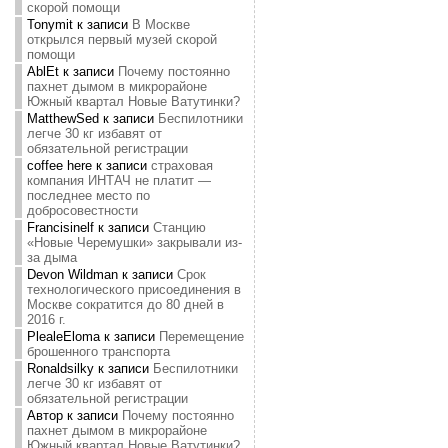
скорой помощи
Tonymit
к записи
В Москве
открылся первый музей скорой
помощи
AblEt
к записи
Почему постоянно
пахнет дымом в микрорайоне
Южный квартал Новые Ватутинки?
MatthewSed
к записи
Беспилотники
легче 30 кг избавят от
обязательной регистрации
coffee here
к записи
страховая
компания ИНТАЧ не платит —
последнее место по
добросовестности
Francisinelf
к записи
Станцию
«Новые Черемушки» закрывали из-
за дыма
Devon Wildman
к записи
Срок
технологического присоединения в
Москве сократится до 80 дней в
2016 г.
PlealeEloma
к записи
Перемещение
брошенного транспорта
Ronaldsilky
к записи
Беспилотники
легче 30 кг избавят от
обязательной регистрации
Автор
к записи
Почему постоянно
пахнет дымом в микрорайоне
Южный квартал Новые Ватутинки?