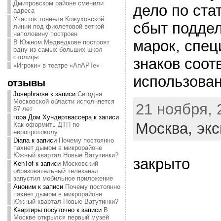
Дмитровском районе сменили
дело по ста
адреса
Участок тоннеля Кожуховской
сбыт подде
линии под фиолетовой веткой
наполовину построен
марок, спец
В Южном Медведкове построят
одну из самых больших школ
столицы
знаков соот
«Игроки» в театре «АпАРТе»
использован
отзывы
Josephrarse
к записи
Сегодня
Московской области исполняется
21 ноября, 
87 лет
гора Дом Хундертвассера
к записи
Москва,
экс
Как оформить ДТП по
европротоколу
Diana
к записи
Почему постоянно
пахнет дымом в микрорайоне
Южный квартал Новые Ватутинки?
закрыто
KenTof
к записи
Московский
образовательный телеканал
запустил мобильное приложение
Аноним
к записи
Почему постоянно
пахнет дымом в микрорайоне
Южный квартал Новые Ватутинки?
Квартиры посуточно
к записи
В
Москве открылся первый музей