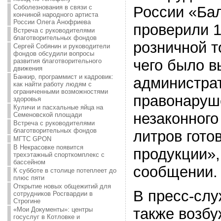
Соболезнования в связи с
России «Ба
кончиной народного артиста
России Олега Анофриева
проверили 1
Встреча с руководителями
благотворительных фондов
розничной т
Сергей Собянин и руководители
фондов обсудили вопросы
чего было в
развития благотворительного
движения
Банкир, программист и кадровик:
администра
как найти работу людям с
ограниченными возможностями
правонаруше
здоровья
Куличи и пасхальные яйца на
незаконного
Семеновской площади
Встреча с руководителями
благотворительных фондов
литров гото
МГТС GPON
В Некрасовке появится
продукции»,
трехэтажный спорткомплекс с
бассейном
сообщении.
К субботе в столице потеплеет до
плюс пяти
Открытие новых общежитий для
В пресс-слу
сотрудников Росгвардии в
Строгине
также возбу
«Мои Документы»: центры
госуслуг в Котловке и