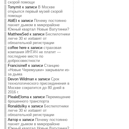
скорой помощи
Tonymit
к записи
В Москве
открылся первый музей скорой
помощи
AblEt
к записи
Почему постоянно
пахнет дымом в микрорайоне
Южный квартал Новые Ватутинки?
MatthewSed
к записи
Беспилотники
легче 30 кг избавят от
обязательной регистрации
coffee here
к записи
страховая
компания ИНТАЧ не платит —
последнее место по
добросовестности
Francisinelf
к записи
Станцию
«Новые Черемушки» закрывали из-
за дыма
Devon Wildman
к записи
Срок
технологического присоединения в
Москве сократится до 80 дней в
2016 г.
PlealeEloma
к записи
Перемещение
брошенного транспорта
Ronaldsilky
к записи
Беспилотники
легче 30 кг избавят от
обязательной регистрации
Автор
к записи
Почему постоянно
пахнет дымом в микрорайоне
Южный квартал Новые Ватутинки?