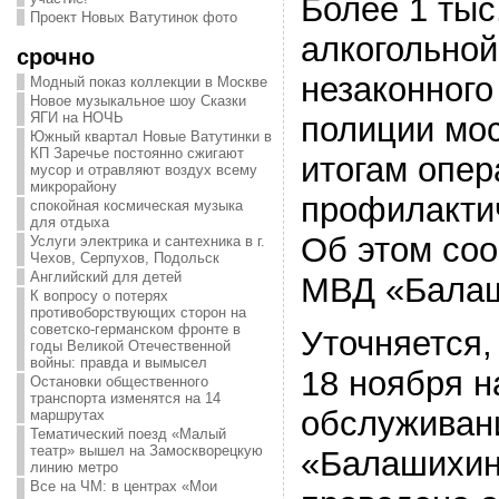
Более 1 тыс
Проект Новых Ватутинок фото
алкогольной
срочно
незаконного
Модный показ коллекции в Москве
Новое музыкальное шоу Сказки
ЯГИ на НОЧЬ
полиции мос
Южный квартал Новые Ватутинки в
КП Заречье постоянно сжигают
итогам опер
мусор и отравляют воздух всему
микрорайону
профилакти
спокойная космическая музыка
для отдыха
Об этом со
Услуги электрика и сантехника в г.
Чехов, Серпухов, Подольск
Английский для детей
МВД «Балаш
К вопросу о потерях
противоборствующих сторон на
советско-германском фронте в
Уточняется,
годы Великой Отечественной
войны: правда и вымысел
18 ноября н
Остановки общественного
транспорта изменятся на 14
обслуживан
маршрутах
Тематический поезд «Малый
театр» вышел на Замоскворецкую
«Балашихин
линию метро
Все на ЧМ: в центрах «Мои