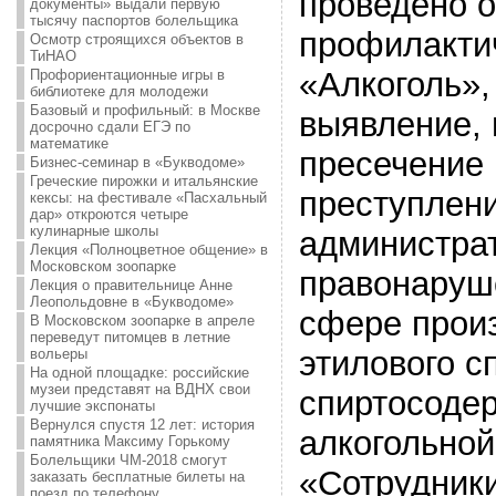
проведено о
документы» выдали первую
тысячу паспортов болельщика
профилакти
Осмотр строящихся объектов в
ТиНАО
«Алкоголь»,
Профориентационные игры в
библиотеке для молодежи
Базовый и профильный: в Москве
выявление,
досрочно сдали ЕГЭ по
математике
пресечение 
Бизнес-семинар в «Букводоме»
Греческие пирожки и итальянские
преступлени
кексы: на фестивале «Пасхальный
дар» откроются четыре
кулинарные школы
администра
Лекция «Полноцветное общение» в
Московском зоопарке
правонаруш
Лекция о правительнице Анне
Леопольдовне в «Букводоме»
сфере произ
В Московском зоопарке в апреле
переведут питомцев в летние
этилового с
вольеры
На одной площадке: российские
музеи представят на ВДНХ свои
спиртосоде
лучшие экспонаты
Вернулся спустя 12 лет: история
алкогольной
памятника Максиму Горькому
Болельщики ЧМ-2018 смогут
«Сотрудник
заказать бесплатные билеты на
поезд по телефону