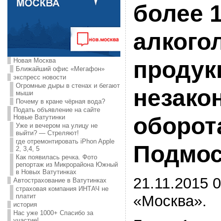
более 
алкого
Новая Москва
продук
Ближайший офис «Мегафон»
экспресс новости
Огромные дыры в стенах и бегают
незако
мыши
Почему в кране чёрная вода?
Подать объявление на сайте
оборот
Новые Ватутинки
Уже и вечером на улицу не
выйти? — Стреляют!
где отремонтировать iPhon Apple
Подмос
2, 3,4, 5
Как появилась речка. Фото
репортаж из Микрорайона Южный
в Новых Ватутинках
21.11.2015 0
Автострахование в Ватутинках
страховая компания ИНТАЧ не
«Москва».
платит
история
Нас уже 1000+ Спасибо за
участие!