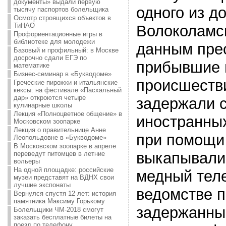
документы» выдали первую
одного из д
тысячу паспортов болельщика
Осмотр строящихся объектов в
ТиНАО
Волоколамс
Профориентационные игры в
библиотеке для молодежи
данным пре
Базовый и профильный: в Москве
досрочно сдали ЕГЭ по
прибывшие 
математике
Бизнес-семинар в «Букводоме»
происшеств
Греческие пирожки и итальянские
кексы: на фестивале «Пасхальный
дар» откроются четыре
задержали 
кулинарные школы
Лекция «Полноцветное общение» в
иностранных
Московском зоопарке
Лекция о правительнице Анне
при помощи
Леопольдовне в «Букводоме»
В Московском зоопарке в апреле
выкапывали
переведут питомцев в летние
вольеры
На одной площадке: российские
медный тел
музеи представят на ВДНХ свои
лучшие экспонаты
ведомстве п
Вернулся спустя 12 лет: история
памятника Максиму Горькому
задержанны
Болельщики ЧМ-2018 смогут
заказать бесплатные билеты на
поезд по телефону