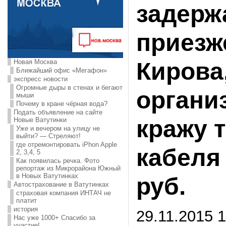
задерж
приезж
Новая Москва
Кирова
Ближайший офис «Мегафон»
экспресс новости
Огромные дыры в стенах и бегают
органи
мыши
Почему в кране чёрная вода?
Подать объявление на сайте
кражу 
Новые Ватутинки
Уже и вечером на улицу не
выйти? — Стреляют!
где отремонтировать iPhon Apple
кабеля 
2, 3,4, 5
Как появилась речка. Фото
репортаж из Микрорайона Южный
в Новых Ватутинках
руб.
Автострахование в Ватутинках
страховая компания ИНТАЧ не
платит
история
29.11.2015 1
Нас уже 1000+ Спасибо за
участие!