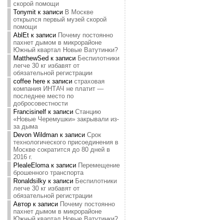
скорой помощи
Tonymit
к записи
В Москве
открылся первый музей скорой
помощи
AblEt
к записи
Почему постоянно
пахнет дымом в микрорайоне
Южный квартал Новые Ватутинки?
MatthewSed
к записи
Беспилотники
легче 30 кг избавят от
обязательной регистрации
coffee here
к записи
страховая
компания ИНТАЧ не платит —
последнее место по
добросовестности
Francisinelf
к записи
Станцию
«Новые Черемушки» закрывали из-
за дыма
Devon Wildman
к записи
Срок
технологического присоединения в
Москве сократится до 80 дней в
2016 г.
PlealeEloma
к записи
Перемещение
брошенного транспорта
Ronaldsilky
к записи
Беспилотники
легче 30 кг избавят от
обязательной регистрации
Автор
к записи
Почему постоянно
пахнет дымом в микрорайоне
Южный квартал Новые Ватутинки?