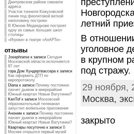
преступлени
Дмитровском районе сменили
адреса
Новгородска
Участок тоннеля Кожуховской
линии под фиолетовой веткой
наполовину построен
летний прие
В Южном Медведкове построят
одну из самых больших школ
столицы
В отношении
«Игроки» в театре «АпАРТе»
уголовное д
отзывы
в крупном р
Josephrarse
к записи
Сегодня
Московской области исполняется
87 лет
под стражу.
гора Дом Хундертвассера
к записи
Как оформить ДТП по
европротоколу
29 ноября, 
Diana
к записи
Почему постоянно
пахнет дымом в микрорайоне
Южный квартал Новые Ватутинки?
Москва,
экс
KenTof
к записи
Московский
образовательный телеканал
запустил мобильное приложение
Аноним
к записи
Почему постоянно
закрыто
пахнет дымом в микрорайоне
Южный квартал Новые Ватутинки?
Квартиры посуточно
к записи
В
Москве открылся первый музей