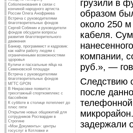
грузили в ф
Соболезнования в связи с
кончиной народного артиста
образом бы
России Олега Анофриева
Встреча с руководителями
около 250 м
благотворительных фондов
Сергей Собянин и руководители
кабеля. Су
фондов обсудили вопросы
развития благотворительного
движения
нанесенног
Банкир, программист и кадровик:
как найти работу людям с
компании, с
ограниченными возможностями
здоровья
руб.», — го
Куличи и пасхальные яйца на
Семеновской площади
Встреча с руководителями
благотворительных фондов
Следствию с
МГТС GPON
В Некрасовке появится
после данно
трехэтажный спорткомплекс с
бассейном
телефонной
К субботе в столице потеплеет до
плюс пяти
микрорайон.
Открытие новых общежитий для
сотрудников Росгвардии в
Строгине
задержали о
«Мои Документы»: центры
госуслуг в Котловке и