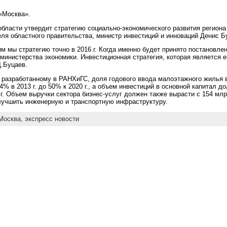
 «Москва».
бласти утвердит стратегию социально-экономического развития региона д
я областного правительства, министр инвестиций и инноваций Денис Б
им мы стратегию точно в 2016 г. Когда именно будет принято постановле
 министерства экономики. Инвестиционная стратегия, которая является е
Д.Буцаев.
, разработанному в РАНХиГС, доля годового ввода малоэтажного жилья
4% в 2013 г. до 50% к 2020 г., а объем инвестиций в основной капитал д
0 г. Объем выручки сектора бизнес-услуг должен также вырасти с 154 млрд
лучшить инженерную и транспортную инфраструктуру.
Москва,
экспресс новости