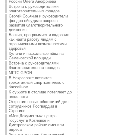
России Олега Анофриева
Встреча с руководителями
благотворительных фондов
Сергей Собянин и руководители
фондов обсудили вопросы
развития благотворительного
движения
Банкир, программист и кадровик:
как найти работу людям с
ограниченными возможностями
здоровья
Куличи и пасхальные яйца на
Семеновской площади
Встреча с руководителями
благотворительных фондов
МГТС GPON
В Некрасовке появится
трехэтажный спорткомплекс с
бассейном
К субботе в столице потеплеет до
плюс пяти
Открытие новых общежитий для
сотрудников Росгвардии в
Строгине
«Мои Документы»: центры
госуслуг в Котловке и
Дмитровском районе сменили
адреса
Участок тоннеля Кожуховской