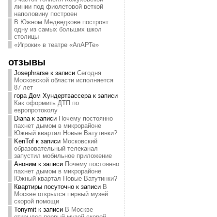
линии под фиолетовой веткой
наполовину построен
В Южном Медведкове построят
одну из самых больших школ
столицы
«Игроки» в театре «АпАРТе»
отзывы
Josephrarse
к записи
Сегодня
Московской области исполняется
87 лет
гора Дом Хундертвассера
к записи
Как оформить ДТП по
европротоколу
Diana
к записи
Почему постоянно
пахнет дымом в микрорайоне
Южный квартал Новые Ватутинки?
KenTof
к записи
Московский
образовательный телеканал
запустил мобильное приложение
Аноним
к записи
Почему постоянно
пахнет дымом в микрорайоне
Южный квартал Новые Ватутинки?
Квартиры посуточно
к записи
В
Москве открылся первый музей
скорой помощи
Tonymit
к записи
В Москве
открылся первый музей скорой