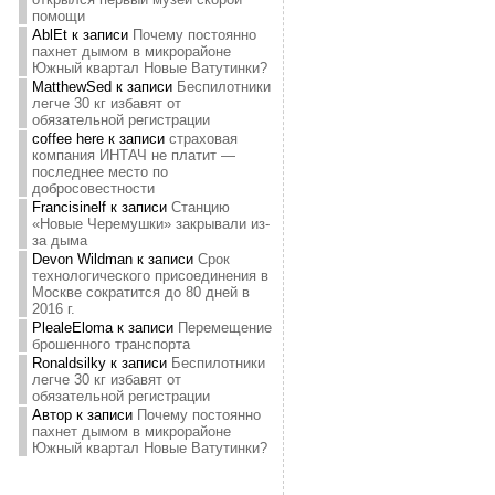
помощи
AblEt
к записи
Почему постоянно
пахнет дымом в микрорайоне
Южный квартал Новые Ватутинки?
MatthewSed
к записи
Беспилотники
легче 30 кг избавят от
обязательной регистрации
coffee here
к записи
страховая
компания ИНТАЧ не платит —
последнее место по
добросовестности
Francisinelf
к записи
Станцию
«Новые Черемушки» закрывали из-
за дыма
Devon Wildman
к записи
Срок
технологического присоединения в
Москве сократится до 80 дней в
2016 г.
PlealeEloma
к записи
Перемещение
брошенного транспорта
Ronaldsilky
к записи
Беспилотники
легче 30 кг избавят от
обязательной регистрации
Автор
к записи
Почему постоянно
пахнет дымом в микрорайоне
Южный квартал Новые Ватутинки?