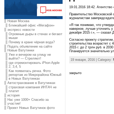
19.01.2016 18:42. Агентство
Правительство Московской о
журналистам зампредседател
Новая Москва
«Я так понимаю, что утверд
Ближайший офис «Мегафон»
наверное, лучше уточнить у
экспресс новости
декабре 2015 г.», — сказал 
Огромные дыры в стенах и бегают
мыши
Согласно проекту стратегии
Почему в кране чёрная вода?
строительства возрастет с 4
Подать объявление на сайте
2015 г. до 2 трлн руб. в 203
Новые Ватутинки
Планируется значительно у
Уже и вечером на улицу не
выйти? — Стреляют!
19 января, 2016 | Category:
где отремонтировать iPhon Apple
2, 3,4, 5
Как появилась речка. Фото
закрыто
репортаж из Микрорайона Южный
в Новых Ватутинках
Автострахование в Ватутинках
страховая компания ИНТАЧ не
платит
история
Нас уже 1000+ Спасибо за
участие!
Проект Новых Ватутинок фото