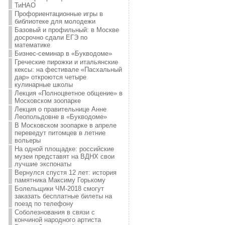
ТиНАО
Профориентационные игры в
библиотеке для молодежи
Базовый и профильный: в Москве
досрочно сдали ЕГЭ по
математике
Бизнес-семинар в «Букводоме»
Греческие пирожки и итальянские
кексы: на фестивале «Пасхальный
дар» откроются четыре
кулинарные школы
Лекция «Полноцветное общение» в
Московском зоопарке
Лекция о правительнице Анне
Леопольдовне в «Букводоме»
В Московском зоопарке в апреле
переведут питомцев в летние
вольеры
На одной площадке: российские
музеи представят на ВДНХ свои
лучшие экспонаты
Вернулся спустя 12 лет: история
памятника Максиму Горькому
Болельщики ЧМ-2018 смогут
заказать бесплатные билеты на
поезд по телефону
Соболезнования в связи с
кончиной народного артиста