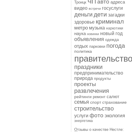
ЧП
авто
адреса
Троицк
госуслуги
видео
встречи
дети
деньги
загадки
криминал
здоровье
метро
музыка
наркотики
наука
новый год
новинки
объявления
одежда
погода
отдых
парковки
политика
правительств
праздники
предпринимательство
природа
продукты
проекты
развлечения
рейтинги
салют
ремонт
семья
спорт
страхование
строительство
фото
экология
услуги
энергетика
Отзывы о качестве Нестле: