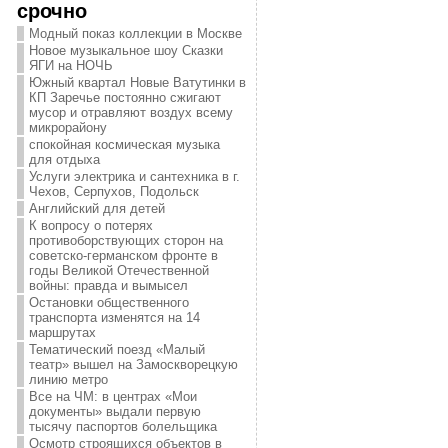
срочно
Модный показ коллекции в Москве
Новое музыкальное шоу Сказки
ЯГИ на НОЧЬ
Южный квартал Новые Ватутинки в
КП Заречье постоянно сжигают
мусор и отравляют воздух всему
микрорайону
спокойная космическая музыка
для отдыха
Услуги электрика и сантехника в г.
Чехов, Серпухов, Подольск
Английский для детей
К вопросу о потерях
противоборствующих сторон на
советско-германском фронте в
годы Великой Отечественной
войны: правда и вымысел
Остановки общественного
транспорта изменятся на 14
маршрутах
Тематический поезд «Малый
театр» вышел на Замоскворецкую
линию метро
Все на ЧМ: в центрах «Мои
документы» выдали первую
тысячу паспортов болельщика
Осмотр строящихся объектов в