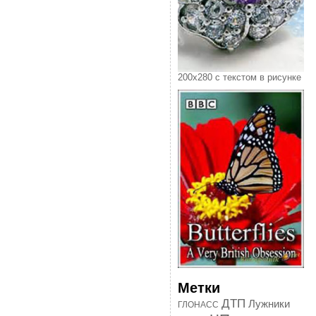
200х280 с текстом в рисунке
Метки
ДТП
Лужники
ГЛОНАСС