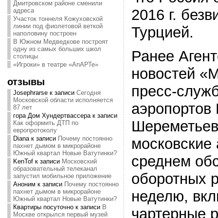
Дмитровском районе сменили
2016 г. без
адреса
Участок тоннеля Кожуховской
линии под фиолетовой веткой
Турцией.
наполовину построен
В Южном Медведкове построят
одну из самых больших школ
Ранее Агент
столицы
«Игроки» в театре «АпАРТе»
новостей «
отзывы
пресс-служ
Josephrarse
к записи
Сегодня
Московской области исполняется
аэропортов 
87 лет
гора Дом Хундертвассера
к записи
Шереметьев
Как оформить ДТП по
европротоколу
Diana
к записи
Почему постоянно
московские 
пахнет дымом в микрорайоне
Южный квартал Новые Ватутинки?
среднем об
KenTof
к записи
Московский
образовательный телеканал
оборотных р
запустил мобильное приложение
Аноним
к записи
Почему постоянно
неделю, вк
пахнет дымом в микрорайоне
Южный квартал Новые Ватутинки?
Квартиры посуточно
к записи
В
чартерные 
Москве открылся первый музей