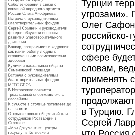
Турции тер
Соболезнования в связи с
кончиной народного артиста
угрозами». 
России Олега Анофриева
Встреча с руководителями
Олег Сафоно
благотворительных фондов
Сергей Собянин и руководители
фондов обсудили вопросы
российско-т
развития благотворительного
движения
сотрудничес
Банкир, программист и кадровик:
как найти работу людям с
сфере будет
ограниченными возможностями
здоровья
словам, вед
Куличи и пасхальные яйца на
Семеновской площади
Встреча с руководителями
применять с
благотворительных фондов
МГТС GPON
туроператор
В Некрасовке появится
трехэтажный спорткомплекс с
продолжают
бассейном
К субботе в столице потеплеет до
плюс пяти
в Турцию. 
Открытие новых общежитий для
сотрудников Росгвардии в
Сергей Лавр
Строгине
«Мои Документы»: центры
что Россия 
госуслуг в Котловке и