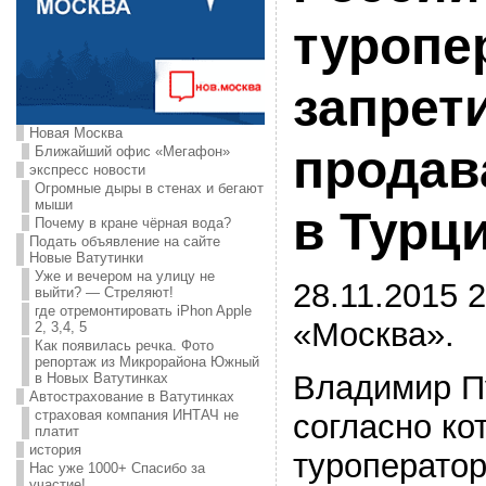
туропе
запрет
Новая Москва
продав
Ближайший офис «Мегафон»
экспресс новости
Огромные дыры в стенах и бегают
мыши
в Турц
Почему в кране чёрная вода?
Подать объявление на сайте
Новые Ватутинки
Уже и вечером на улицу не
28.11.2015 2
выйти? — Стреляют!
где отремонтировать iPhon Apple
«Москва».
2, 3,4, 5
Как появилась речка. Фото
репортаж из Микрорайона Южный
Владимир Пу
в Новых Ватутинках
Автострахование в Ватутинках
страховая компания ИНТАЧ не
согласно ко
платит
история
туроперато
Нас уже 1000+ Спасибо за
участие!