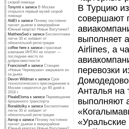
скорой помощи
В Турцию из
Tonymit
к записи
В Москве
открылся первый музей скорой
совершают 
помощи
AblEt
к записи
Почему постоянно
пахнет дымом в микрорайоне
авиакомпан
Южный квартал Новые Ватутинки?
MatthewSed
к записи
Беспилотники
выполняет а
легче 30 кг избавят от
обязательной регистрации
Airlines, а 
coffee here
к записи
страховая
компания ИНТАЧ не платит —
последнее место по
авиакомпани
добросовестности
Francisinelf
к записи
Станцию
перевозки и
«Новые Черемушки» закрывали из-
за дыма
Домодедово
Devon Wildman
к записи
Срок
технологического присоединения в
Москве сократится до 80 дней в
Анталья на
2016 г.
PlealeEloma
к записи
Перемещение
выполняют 
брошенного транспорта
Ronaldsilky
к записи
Беспилотники
«Когалымави
легче 30 кг избавят от
обязательной регистрации
«Уральские 
Автор
к записи
Почему постоянно
пахнет дымом в микрорайоне
Южный квартал Новые Ватутинки?