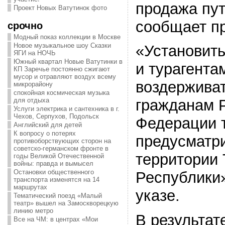
продажа пут
Проект Новых Ватутинок фото
сообщает п
срочно
Модный показ коллекции в Москве
Новое музыкальное шоу Сказки
«Установить
ЯГИ на НОЧЬ
Южный квартал Новые Ватутинки в
и турагента
КП Заречье постоянно сжигают
мусор и отравляют воздух всему
воздерживат
микрорайону
спокойная космическая музыка
для отдыха
гражданам 
Услуги электрика и сантехника в г.
Чехов, Серпухов, Подольск
Федерации т
Английский для детей
К вопросу о потерях
предусматр
противоборствующих сторон на
советско-германском фронте в
территории 
годы Великой Отечественной
войны: правда и вымысел
Остановки общественного
Республики»
транспорта изменятся на 14
маршрутах
указе.
Тематический поезд «Малый
театр» вышел на Замоскворецкую
линию метро
В результат
Все на ЧМ: в центрах «Мои