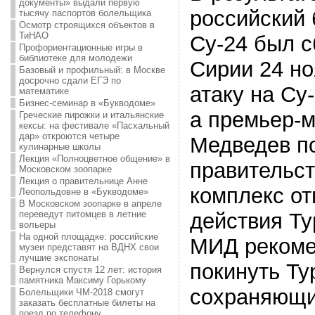
документы» выдали первую
российский
тысячу паспортов болельщика
Осмотр строящихся объектов в
ТиНАО
Су-24 был с
Профориентационные игры в
библиотеке для молодежи
Сирии 24 но
Базовый и профильный: в Москве
досрочно сдали ЕГЭ по
атаку на Су
математике
Бизнес-семинар в «Букводоме»
а премьер-
Греческие пирожки и итальянские
кексы: на фестивале «Пасхальный
дар» откроются четыре
Медведев п
кулинарные школы
Лекция «Полноцветное общение» в
правительст
Московском зоопарке
Лекция о правительнице Анне
комплекс от
Леопольдовне в «Букводоме»
В Московском зоопарке в апреле
переведут питомцев в летние
действия Ту
вольеры
На одной площадке: российские
МИД рекоме
музеи представят на ВДНХ свои
лучшие экспонаты
покинуть Ту
Вернулся спустя 12 лет: история
памятника Максиму Горькому
сохраняющи
Болельщики ЧМ-2018 смогут
заказать бесплатные билеты на
поезд по телефону