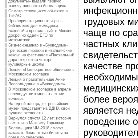
документы» выдали первую
тысячу паспортов болельщика
инфекционн
Осмотр строящихся объектов в
ТиНАО
трудовых ми
Профориентационные игры в
библиотеке для молодежи
чаще по ср
Базовый и профильный: в Москве
досрочно сдали ЕГЭ по
математике
частных кли
Бизнес-семинар в «Букводоме»
Греческие пирожки и итальянские
свидетельст
кексы: на фестивале «Пасхальный
дар» откроются четыре
качестве пр
кулинарные школы
Лекция «Полноцветное общение» в
Московском зоопарке
необходимы
Лекция о правительнице Анне
Леопольдовне в «Букводоме»
медицинских
В Московском зоопарке в апреле
переведут питомцев в летние
более вероя
вольеры
На одной площадке: российские
является н
музеи представят на ВДНХ свои
лучшие экспонаты
Вернулся спустя 12 лет: история
поведение 
памятника Максиму Горькому
Болельщики ЧМ-2018 смогут
руководител
заказать бесплатные билеты на
поезд по телефону