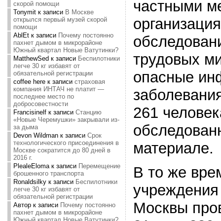
частными м
скорой помощи
Tonymit
к записи
В Москве
организаци
открылся первый музей скорой
помощи
AblEt
к записи
Почему постоянно
обследовани
пахнет дымом в микрорайоне
Южный квартал Новые Ватутинки?
трудовых ми
MatthewSed
к записи
Беспилотники
легче 30 кг избавят от
опасные ин
обязательной регистрации
coffee here
к записи
страховая
компания ИНТАЧ не платит —
заболевани
последнее место по
добросовестности
261 человек
Francisinelf
к записи
Станцию
«Новые Черемушки» закрывали из-
обследованн
за дыма
Devon Wildman
к записи
Срок
технологического присоединения в
материале.
Москве сократится до 80 дней в
2016 г.
PlealeEloma
к записи
Перемещение
В то же вре
брошенного транспорта
Ronaldsilky
к записи
Беспилотники
учреждения
легче 30 кг избавят от
обязательной регистрации
Москвы про
Автор
к записи
Почему постоянно
пахнет дымом в микрорайоне
Южный квартал Новые Ватутинки?