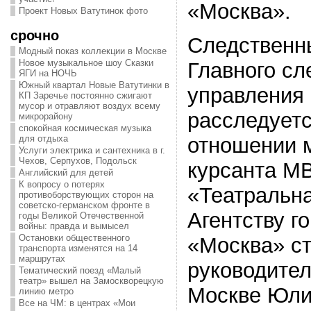
«Москва».
Проект Новых Ватутинок фото
срочно
Следственн
Модный показ коллекции в Москве
Новое музыкальное шоу Сказки
Главного сл
ЯГИ на НОЧЬ
Южный квартал Новые Ватутинки в
управления
КП Заречье постоянно сжигают
мусор и отравляют воздух всему
расследуетс
микрорайону
спокойная космическая музыка
отношении 
для отдыха
Услуги электрика и сантехника в г.
Чехов, Серпухов, Подольск
курсанта МВ
Английский для детей
К вопросу о потерях
«Театральн
противоборствующих сторон на
советско-германском фронте в
Агентству г
годы Великой Отечественной
войны: правда и вымысел
Остановки общественного
«Москва» с
транспорта изменятся на 14
маршрутах
руководител
Тематический поезд «Малый
театр» вышел на Замоскворецкую
Москве Юли
линию метро
Все на ЧМ: в центрах «Мои