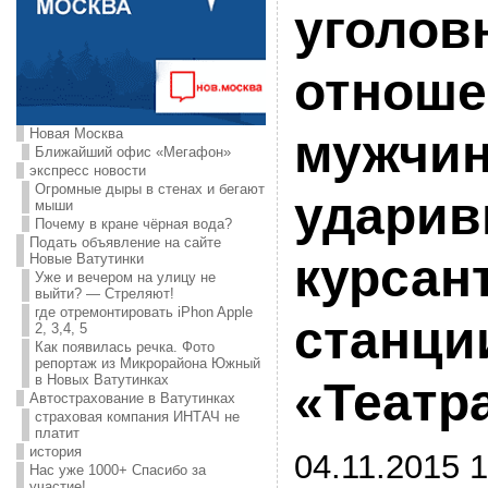
уголов
отноше
Новая Москва
мужчин
Ближайший офис «Мегафон»
экспресс новости
Огромные дыры в стенах и бегают
ударив
мыши
Почему в кране чёрная вода?
Подать объявление на сайте
курсан
Новые Ватутинки
Уже и вечером на улицу не
выйти? — Стреляют!
где отремонтировать iPhon Apple
станци
2, 3,4, 5
Как появилась речка. Фото
репортаж из Микрорайона Южный
в Новых Ватутинках
«Театр
Автострахование в Ватутинках
страховая компания ИНТАЧ не
платит
история
04.11.2015 1
Нас уже 1000+ Спасибо за
участие!