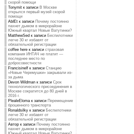
скорой помощи
Tonymit
к записи
В Москве
открылся первый музей скорой
помощи
AblEt
к записи
Почему постоянно
пахнет дымом в микрорайоне
Южный квартал Новые Ватутинки?
MatthewSed
к записи
Беспилотники
легче 30 кг избавят от
обязательной регистрации
coffee here
к записи
страховая
компания ИНТАЧ не платит —
последнее место по
добросовестности
Francisinelf
к записи
Станцию
«Новые Черемушки» закрывали из-
за дыма
Devon Wildman
к записи
Срок
технологического присоединения в
Москве сократится до 80 дней в
2016 г.
PlealeEloma
к записи
Перемещение
брошенного транспорта
Ronaldsilky
к записи
Беспилотники
легче 30 кг избавят от
обязательной регистрации
Автор
к записи
Почему постоянно
пахнет дымом в микрорайоне
Южный квартал Новые Ватутинки?