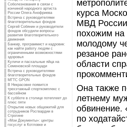
метрополите
Соболезнования в связи с
кончиной народного артиста
курса Моско
России Олега Анофриева
Встреча с руководителями
МВД России
благотворительных фондов
Сергей Собянин и руководители
похожим на 
фондов обсудили вопросы
развития благотворительного
движения
молодому че
Банкир, программист и кадровик:
как найти работу людям с
резаное ран
ограниченными возможностями
здоровья
области спр
Куличи и пасхальные яйца на
Семеновской площади
Встреча с руководителями
прокоммент
благотворительных фондов
МГТС GPON
В Некрасовке появится
Она также п
трехэтажный спорткомплекс с
бассейном
летнему му
К субботе в столице потеплеет до
плюс пяти
обвинение. 
Открытие новых общежитий для
сотрудников Росгвардии в
Строгине
по ходатайс
«Мои Документы»: центры
госуслуг в Котловке и