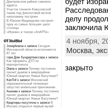
будет избра
Дмитровском районе сменили
адреса
Расследова
Участок тоннеля Кожуховской
линии под фиолетовой веткой
наполовину построен
делу продо
В Южном Медведкове построят
одну из самых больших школ
заключила 
столицы
«Игроки» в театре «АпАРТе»
4 ноября, 20
отзывы
Josephrarse
к записи
Сегодня
Москва,
экс
Московской области исполняется
87 лет
гора Дом Хундертвассера
к записи
Как оформить ДТП по
европротоколу
закрыто
Diana
к записи
Почему постоянно
пахнет дымом в микрорайоне
Южный квартал Новые Ватутинки?
KenTof
к записи
Московский
образовательный телеканал
запустил мобильное приложение
Аноним
к записи
Почему постоянно
пахнет дымом в микрорайоне
Южный квартал Новые Ватутинки?
Квартиры посуточно
к записи
В
Москве открылся первый музей