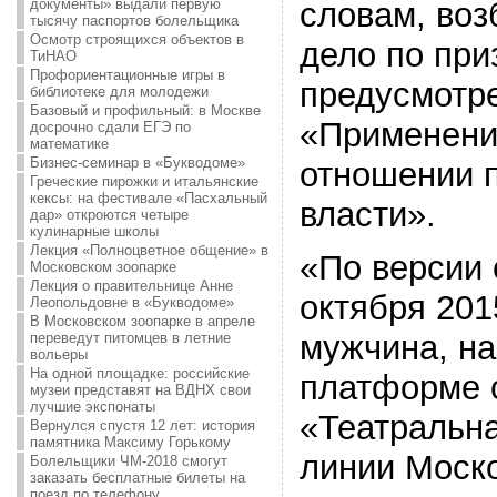
словам, воз
документы» выдали первую
тысячу паспортов болельщика
Осмотр строящихся объектов в
дело по при
ТиНАО
Профориентационные игры в
предусмотре
библиотеке для молодежи
Базовый и профильный: в Москве
«Применени
досрочно сдали ЕГЭ по
математике
Бизнес-семинар в «Букводоме»
отношении 
Греческие пирожки и итальянские
кексы: на фестивале «Пасхальный
власти».
дар» откроются четыре
кулинарные школы
Лекция «Полноцветное общение» в
«По версии 
Московском зоопарке
Лекция о правительнице Анне
октября 2015
Леопольдовне в «Букводоме»
В Московском зоопарке в апреле
мужчина, на
переведут питомцев в летние
вольеры
На одной площадке: российские
платформе 
музеи представят на ВДНХ свои
лучшие экспонаты
«Театральн
Вернулся спустя 12 лет: история
памятника Максиму Горькому
линии Моско
Болельщики ЧМ-2018 смогут
заказать бесплатные билеты на
поезд по телефону