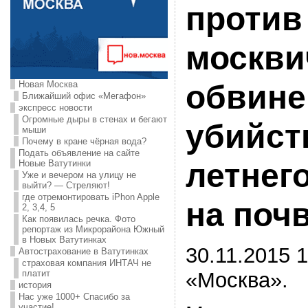
против
москви
Новая Москва
обвине
Ближайший офис «Мегафон»
экспресс новости
Огромные дыры в стенах и бегают
убийст
мыши
Почему в кране чёрная вода?
Подать объявление на сайте
летнег
Новые Ватутинки
Уже и вечером на улицу не
выйти? — Стреляют!
где отремонтировать iPhon Apple
на поч
2, 3,4, 5
Как появилась речка. Фото
репортаж из Микрорайона Южный
в Новых Ватутинках
30.11.2015 1
Автострахование в Ватутинках
страховая компания ИНТАЧ не
«Москва».
платит
история
Нас уже 1000+ Спасибо за
участие!