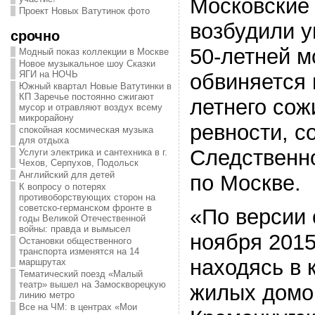
Московские
Проект Новых Ватутинок фото
возбудили у
срочно
50-летней м
Модный показ коллекции в Москве
Новое музыкальное шоу Сказки
ЯГИ на НОЧЬ
обвиняется 
Южный квартал Новые Ватутинки в
КП Заречье постоянно сжигают
летнего сож
мусор и отравляют воздух всему
микрорайону
ревности, с
спокойная космическая музыка
для отдыха
Следственно
Услуги электрика и сантехника в г.
Чехов, Серпухов, Подольск
Английский для детей
по Москве.
К вопросу о потерях
противоборствующих сторон на
советско-германском фронте в
«По версии 
годы Великой Отечественной
войны: правда и вымысел
ноября 2015
Остановки общественного
транспорта изменятся на 14
находясь в 
маршрутах
Тематический поезд «Малый
театр» вышел на Замоскворецкую
жилых домов
линию метро
Все на ЧМ: в центрах «Мои