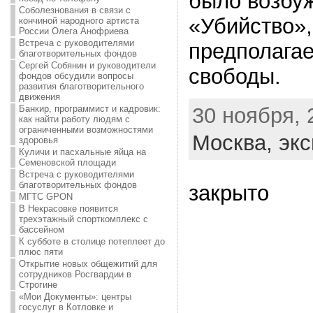
было возбуж
Соболезнования в связи с
«Убийство»,
кончиной народного артиста
России Олега Анофриева
Встреча с руководителями
предполагае
благотворительных фондов
Сергей Собянин и руководители
свободы.
фондов обсудили вопросы
развития благотворительного
движения
30 ноября, 
Банкир, программист и кадровик:
как найти работу людям с
ограниченными возможностями
Москва,
экс
здоровья
Куличи и пасхальные яйца на
Семеновской площади
Встреча с руководителями
благотворительных фондов
закрыто
МГТС GPON
В Некрасовке появится
трехэтажный спорткомплекс с
бассейном
К субботе в столице потеплеет до
плюс пяти
Открытие новых общежитий для
сотрудников Росгвардии в
Строгине
«Мои Документы»: центры
госуслуг в Котловке и