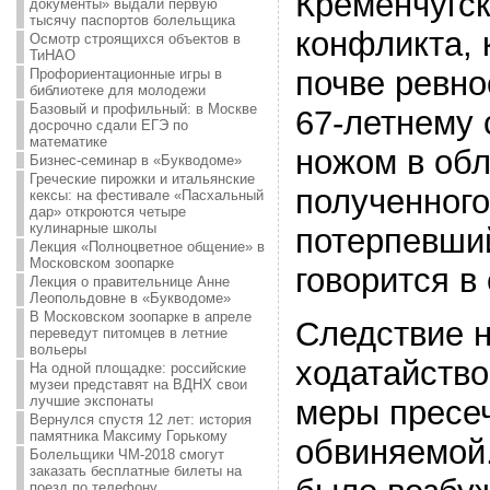
Кременчугск
документы» выдали первую
тысячу паспортов болельщика
конфликта, 
Осмотр строящихся объектов в
ТиНАО
почве ревно
Профориентационные игры в
библиотеке для молодежи
Базовый и профильный: в Москве
67-летнему 
досрочно сдали ЕГЭ по
математике
ножом в обл
Бизнес-семинар в «Букводоме»
Греческие пирожки и итальянские
полученного
кексы: на фестивале «Пасхальный
дар» откроются четыре
кулинарные школы
потерпевши
Лекция «Полноцветное общение» в
Московском зоопарке
говорится в
Лекция о правительнице Анне
Леопольдовне в «Букводоме»
В Московском зоопарке в апреле
Следствие 
переведут питомцев в летние
вольеры
ходатайство
На одной площадке: российские
музеи представят на ВДНХ свои
лучшие экспонаты
меры пресе
Вернулся спустя 12 лет: история
памятника Максиму Горькому
обвиняемой.
Болельщики ЧМ-2018 смогут
заказать бесплатные билеты на
поезд по телефону