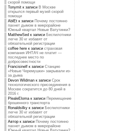
скорой помощи
Tonymit
к записи
В Москве
открылся первый музей скорой
помощи
AblEt
к записи
Почему постоянно
пахнет дымом в микрорайоне
Южный квартал Новые Ватутинки?
MatthewSed
к записи
Беспилотники
легче 30 кг избавят от
обязательной регистрации
coffee here
к записи
страховая
компания ИНТАЧ не платит —
последнее место по
добросовестности
Francisinelf
к записи
Станцию
«Новые Черемушки» закрывали из-
за дыма
Devon Wildman
к записи
Срок
технологического присоединения в
Москве сократится до 80 дней в
2016 г.
PlealeEloma
к записи
Перемещение
брошенного транспорта
Ronaldsilky
к записи
Беспилотники
легче 30 кг избавят от
обязательной регистрации
Автор
к записи
Почему постоянно
пахнет дымом в микрорайоне
Южный квартал Новые Ватутинки?