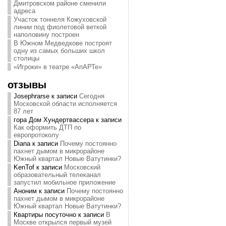
Дмитровском районе сменили
адреса
Участок тоннеля Кожуховской
линии под фиолетовой веткой
наполовину построен
В Южном Медведкове построят
одну из самых больших школ
столицы
«Игроки» в театре «АпАРТе»
отзывы
Josephrarse
к записи
Сегодня
Московской области исполняется
87 лет
гора Дом Хундертвассера
к записи
Как оформить ДТП по
европротоколу
Diana
к записи
Почему постоянно
пахнет дымом в микрорайоне
Южный квартал Новые Ватутинки?
KenTof
к записи
Московский
образовательный телеканал
запустил мобильное приложение
Аноним
к записи
Почему постоянно
пахнет дымом в микрорайоне
Южный квартал Новые Ватутинки?
Квартиры посуточно
к записи
В
Москве открылся первый музей