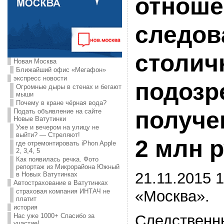
отноше
следов
столич
Новая Москва
Ближайший офис «Мегафон»
экспресс новости
подозр
Огромные дыры в стенах и бегают
мыши
Почему в кране чёрная вода?
получе
Подать объявление на сайте
Новые Ватутинки
Уже и вечером на улицу не
выйти? — Стреляют!
2 млн р
где отремонтировать iPhon Apple
2, 3,4, 5
Как появилась речка. Фото
репортаж из Микрорайона Южный
21.11.2015 1
в Новых Ватутинках
Автострахование в Ватутинках
«Москва».
страховая компания ИНТАЧ не
платит
история
Следственны
Нас уже 1000+ Спасибо за
участие!