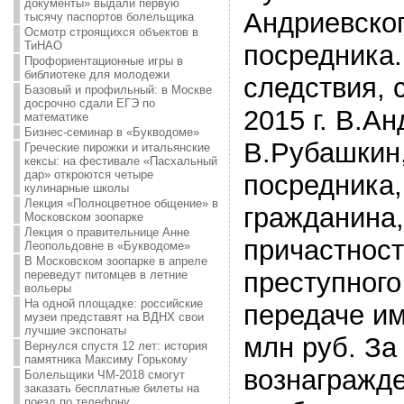
документы» выдали первую
Андриевског
тысячу паспортов болельщика
Осмотр строящихся объектов в
ТиНАО
посредника.
Профориентационные игры в
библиотеке для молодежи
следствия, 
Базовый и профильный: в Москве
досрочно сдали ЕГЭ по
2015 г. В.А
математике
Бизнес-семинар в «Букводоме»
В.Рубашкин,
Греческие пирожки и итальянские
кексы: на фестивале «Пасхальный
дар» откроются четыре
посредника,
кулинарные школы
Лекция «Полноцветное общение» в
гражданина,
Московском зоопарке
Лекция о правительнице Анне
причастност
Леопольдовне в «Букводоме»
В Московском зоопарке в апреле
преступного
переведут питомцев в летние
вольеры
На одной площадке: российские
передаче им
музеи представят на ВДНХ свои
лучшие экспонаты
млн руб. За
Вернулся спустя 12 лет: история
памятника Максиму Горькому
вознагражд
Болельщики ЧМ-2018 смогут
заказать бесплатные билеты на
поезд по телефону