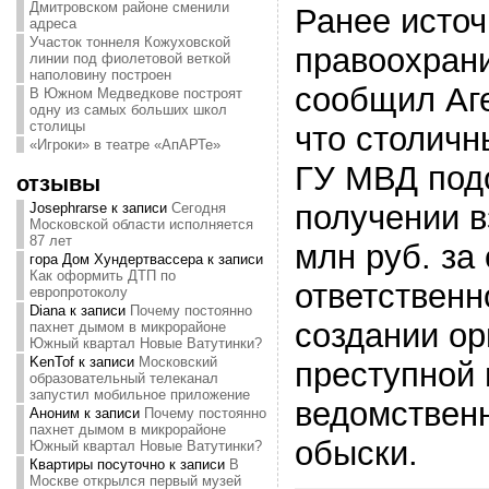
Дмитровском районе сменили
Ранее источ
адреса
Участок тоннеля Кожуховской
правоохран
линии под фиолетовой веткой
наполовину построен
сообщил Аге
В Южном Медведкове построят
одну из самых больших школ
столицы
что столичн
«Игроки» в театре «АпАРТе»
ГУ МВД под
отзывы
получении в
Josephrarse
к записи
Сегодня
Московской области исполняется
87 лет
млн руб. за
гора Дом Хундертвассера
к записи
Как оформить ДТП по
ответственн
европротоколу
Diana
к записи
Почему постоянно
создании ор
пахнет дымом в микрорайоне
Южный квартал Новые Ватутинки?
KenTof
к записи
Московский
преступной 
образовательный телеканал
запустил мобильное приложение
ведомствен
Аноним
к записи
Почему постоянно
пахнет дымом в микрорайоне
обыски.
Южный квартал Новые Ватутинки?
Квартиры посуточно
к записи
В
Москве открылся первый музей