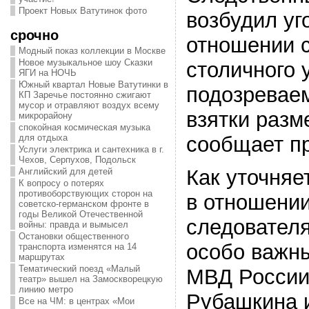
Проект Новых Ватутинок фото
возбудил уг
срочно
отношении 
Модный показ коллекции в Москве
Новое музыкальное шоу Сказки
столичного 
ЯГИ на НОЧЬ
Южный квартал Новые Ватутинки в
подозревае
КП Заречье постоянно сжигают
мусор и отравляют воздух всему
взятки разм
микрорайону
спокойная космическая музыка
сообщает п
для отдыха
Услуги электрика и сантехника в г.
Чехов, Серпухов, Подольск
Как уточняе
Английский для детей
К вопросу о потерях
противоборствующих сторон на
в отношени
советско-германском фронте в
годы Великой Отечественной
следователя
войны: правда и вымысел
Остановки общественного
особо важн
транспорта изменятся на 14
маршрутах
Тематический поезд «Малый
МВД России
театр» вышел на Замоскворецкую
линию метро
Рубашкина 
Все на ЧМ: в центрах «Мои