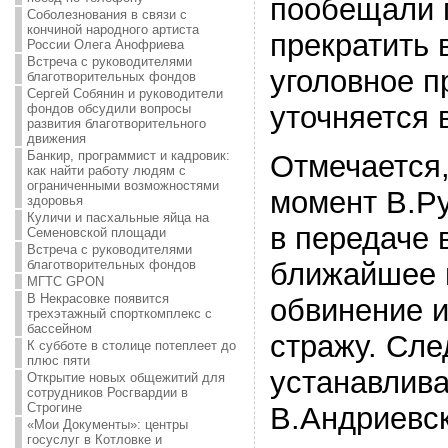
пообещали 
Соболезнования в связи с
кончиной народного артиста
прекратить 
России Олега Анофриева
Встреча с руководителями
уголовное 
благотворительных фондов
Сергей Собянин и руководители
уточняется 
фондов обсудили вопросы
развития благотворительного
движения
Банкир, программист и кадровик:
Отмечается,
как найти работу людям с
ограниченными возможностями
момент В.Р
здоровья
Куличи и пасхальные яйца на
в передаче 
Семеновской площади
Встреча с руководителями
благотворительных фондов
ближайшее 
МГТС GPON
В Некрасовке появится
обвинение и
трехэтажный спорткомплекс с
бассейном
стражу. Сле
К субботе в столице потеплеет до
плюс пяти
устанавлив
Открытие новых общежитий для
сотрудников Росгвардии в
Строгине
В.Андриевск
«Мои Документы»: центры
госуслуг в Котловке и