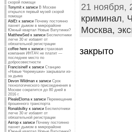
скорой помощи
21 ноября, 
Tonymit
к записи
В Москве
открылся первый музей скорой
криминал
,
помощи
AblEt
к записи
Почему постоянно
пахнет дымом в микрорайоне
Москва,
экс
Южный квартал Новые Ватутинки?
MatthewSed
к записи
Беспилотники
легче 30 кг избавят от
обязательной регистрации
закрыто
coffee here
к записи
страховая
компания ИНТАЧ не платит —
последнее место по
добросовестности
Francisinelf
к записи
Станцию
«Новые Черемушки» закрывали из-
за дыма
Devon Wildman
к записи
Срок
технологического присоединения в
Москве сократится до 80 дней в
2016 г.
PlealeEloma
к записи
Перемещение
брошенного транспорта
Ronaldsilky
к записи
Беспилотники
легче 30 кг избавят от
обязательной регистрации
Автор
к записи
Почему постоянно
пахнет дымом в микрорайоне
Южный квартал Новые Ватутинки?