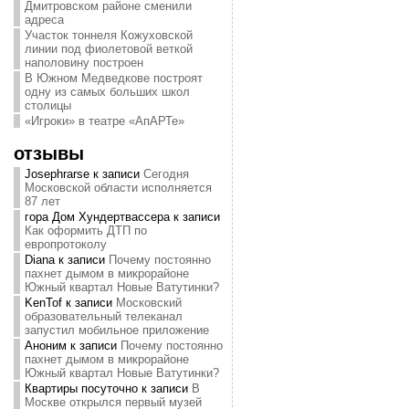
Дмитровском районе сменили
адреса
Участок тоннеля Кожуховской
линии под фиолетовой веткой
наполовину построен
В Южном Медведкове построят
одну из самых больших школ
столицы
«Игроки» в театре «АпАРТе»
отзывы
Josephrarse
к записи
Сегодня
Московской области исполняется
87 лет
гора Дом Хундертвассера
к записи
Как оформить ДТП по
европротоколу
Diana
к записи
Почему постоянно
пахнет дымом в микрорайоне
Южный квартал Новые Ватутинки?
KenTof
к записи
Московский
образовательный телеканал
запустил мобильное приложение
Аноним
к записи
Почему постоянно
пахнет дымом в микрорайоне
Южный квартал Новые Ватутинки?
Квартиры посуточно
к записи
В
Москве открылся первый музей