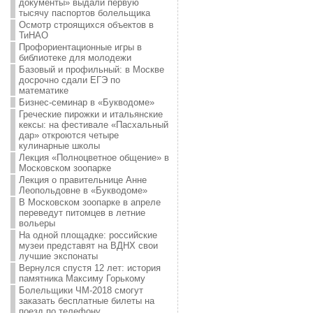
документы» выдали первую
тысячу паспортов болельщика
Осмотр строящихся объектов в
ТиНАО
Профориентационные игры в
библиотеке для молодежи
Базовый и профильный: в Москве
досрочно сдали ЕГЭ по
математике
Бизнес-семинар в «Букводоме»
Греческие пирожки и итальянские
кексы: на фестивале «Пасхальный
дар» откроются четыре
кулинарные школы
Лекция «Полноцветное общение» в
Московском зоопарке
Лекция о правительнице Анне
Леопольдовне в «Букводоме»
В Московском зоопарке в апреле
переведут питомцев в летние
вольеры
На одной площадке: российские
музеи представят на ВДНХ свои
лучшие экспонаты
Вернулся спустя 12 лет: история
памятника Максиму Горькому
Болельщики ЧМ-2018 смогут
заказать бесплатные билеты на
поезд по телефону