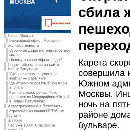
сбила 
пешех
Новая Москва
перехо
Ближайший офис «Мегафон»
экспресс новости
Огромные дыры в стенах и бегают
мыши
Карета ско
Почему в кране чёрная вода?
Подать объявление на сайте
Новые Ватутинки
совершила н
Уже и вечером на улицу не
выйти? — Стреляют!
Южном адми
где отремонтировать iPhon Apple
2, 3,4, 5
Москвы. Ин
Как появилась речка. Фото
репортаж из Микрорайона Южный
в Новых Ватутинках
ночь на пятн
Автострахование в Ватутинках
страховая компания ИНТАЧ не
районе дом
платит
история
бульваре.
Нас уже 1000+ Спасибо за
участие!