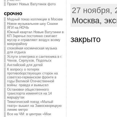
Проект Новых Ватутинок фото
27 ноября, 
срочно
Москва,
экс
Модный показ коллекции в Москве
Новое музыкальное шоу Сказки
ЯГИ на НОЧЬ
Южный квартал Новые Ватутинки в
КП Заречье постоянно сжигают
закрыто
мусор и отравляют воздух всему
микрорайону
спокойная космическая музыка
для отдыха
Услуги электрика и сантехника в г.
Чехов, Серпухов, Подольск
Английский для детей
К вопросу о потерях
противоборствующих сторон на
советско-германском фронте в
годы Великой Отечественной
войны: правда и вымысел
Остановки общественного
транспорта изменятся на 14
маршрутах
Тематический поезд «Малый
театр» вышел на Замоскворецкую
линию метро
Все на ЧМ: в центрах «Мои