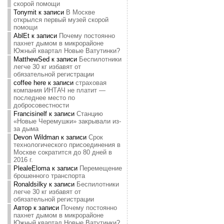
скорой помощи
Tonymit
к записи
В Москве
открылся первый музей скорой
помощи
AblEt
к записи
Почему постоянно
пахнет дымом в микрорайоне
Южный квартал Новые Ватутинки?
MatthewSed
к записи
Беспилотники
легче 30 кг избавят от
обязательной регистрации
coffee here
к записи
страховая
компания ИНТАЧ не платит —
последнее место по
добросовестности
Francisinelf
к записи
Станцию
«Новые Черемушки» закрывали из-
за дыма
Devon Wildman
к записи
Срок
технологического присоединения в
Москве сократится до 80 дней в
2016 г.
PlealeEloma
к записи
Перемещение
брошенного транспорта
Ronaldsilky
к записи
Беспилотники
легче 30 кг избавят от
обязательной регистрации
Автор
к записи
Почему постоянно
пахнет дымом в микрорайоне
Южный квартал Новые Ватутинки?