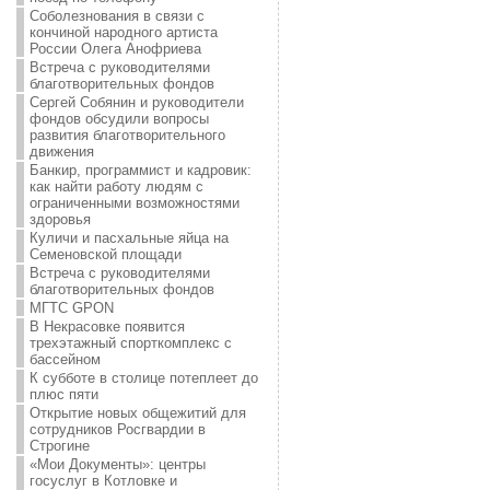
Соболезнования в связи с
кончиной народного артиста
России Олега Анофриева
Встреча с руководителями
благотворительных фондов
Сергей Собянин и руководители
фондов обсудили вопросы
развития благотворительного
движения
Банкир, программист и кадровик:
как найти работу людям с
ограниченными возможностями
здоровья
Куличи и пасхальные яйца на
Семеновской площади
Встреча с руководителями
благотворительных фондов
МГТС GPON
В Некрасовке появится
трехэтажный спорткомплекс с
бассейном
К субботе в столице потеплеет до
плюс пяти
Открытие новых общежитий для
сотрудников Росгвардии в
Строгине
«Мои Документы»: центры
госуслуг в Котловке и