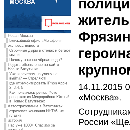
полици
жител
Фрязин
Новая Москва
Ближайший офис «Мегафон»
экспресс новости
героин
Огромные дыры в стенах и бегают
мыши
Почему в кране чёрная вода?
крупно
Подать объявление на сайте
Новые Ватутинки
Уже и вечером на улицу не
выйти? — Стреляют!
где отремонтировать iPhon Apple
14.11.2015 0
2, 3,4, 5
Как появилась речка. Фото
«Москва».
репортаж из Микрорайона Южный
в Новых Ватутинках
Автострахование в Ватутинках
Сотрудника
страховая компания ИНТАЧ не
платит
России «Ще
история
Нас уже 1000+ Спасибо за
участие!