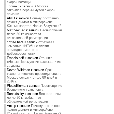
скорой помощи
Tonymit
к записи
В Москве
открылся первый музей скорой
помощи
AblEt
к записи
Почему постоянно
пахнет дымом в микрорайоне
Южный квартал Новые Ватутинки?
MatthewSed
к записи
Беспилотники
легче 30 кг избавят от
обязательной регистрации
coffee here
к записи
страховая
компания ИНТАЧ не платит —
последнее место по
добросовестности
Francisinelf
к записи
Станцию
«Новые Черемушки» закрывали из-
за дыма
Devon Wildman
к записи
Срок
технологического присоединения в
Москве сократится до 80 дней в
2016 г.
PlealeEloma
к записи
Перемещение
брошенного транспорта
Ronaldsilky
к записи
Беспилотники
легче 30 кг избавят от
обязательной регистрации
Автор
к записи
Почему постоянно
пахнет дымом в микрорайоне
Южный квартал Новые Ватутинки?