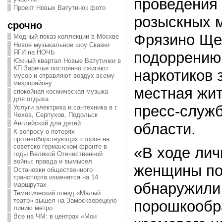
проведения 
Проект Новых Ватутинок фото
розыскных 
срочно
Фрязино Щел
Модный показ коллекции в Москве
Новое музыкальное шоу Сказки
ЯГИ на НОЧЬ
подоpрению
Южный квартал Новые Ватутинки в
КП Заречье постоянно сжигают
наркотиков 
мусор и отравляют воздух всему
микрорайону
местная жи
спокойная космическая музыка
для отдыха
пресс-служ
Услуги электрика и сантехника в г.
Чехов, Серпухов, Подольск
Английский для детей
области.
К вопросу о потерях
противоборствующих сторон на
советско-германском фронте в
«В ходе лич
годы Великой Отечественной
войны: правда и вымысел
женщины по
Остановки общественного
транспорта изменятся на 14
обнаружили 
маршрутах
Тематический поезд «Малый
театр» вышел на Замоскворецкую
порошкообр
линию метро
Все на ЧМ: в центрах «Мои