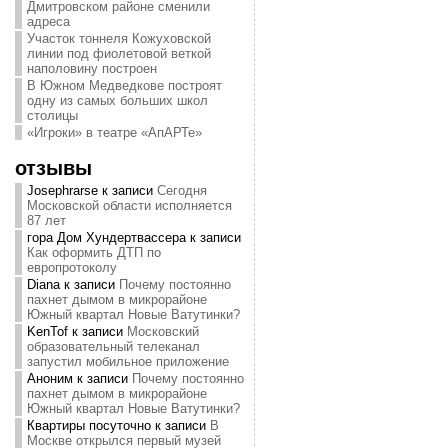
Дмитровском районе сменили
адреса
Участок тоннеля Кожуховской
линии под фиолетовой веткой
наполовину построен
В Южном Медведкове построят
одну из самых больших школ
столицы
«Игроки» в театре «АпАРТе»
отзывы
Josephrarse
к записи
Сегодня
Московской области исполняется
87 лет
гора Дом Хундертвассера
к записи
Как оформить ДТП по
европротоколу
Diana
к записи
Почему постоянно
пахнет дымом в микрорайоне
Южный квартал Новые Ватутинки?
KenTof
к записи
Московский
образовательный телеканал
запустил мобильное приложение
Аноним
к записи
Почему постоянно
пахнет дымом в микрорайоне
Южный квартал Новые Ватутинки?
Квартиры посуточно
к записи
В
Москве открылся первый музей