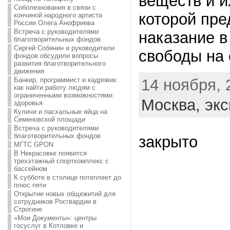
веществ и и
Соболезнования в связи с
которой пре
кончиной народного артиста
России Олега Анофриева
Встреча с руководителями
наказание в
благотворительных фондов
Сергей Собянин и руководители
свободы на 
фондов обсудили вопросы
развития благотворительного
движения
14 ноября, 
Банкир, программист и кадровик:
как найти работу людям с
ограниченными возможностями
Москва,
экс
здоровья
Куличи и пасхальные яйца на
Семеновской площади
Встреча с руководителями
благотворительных фондов
закрыто
МГТС GPON
В Некрасовке появится
трехэтажный спорткомплекс с
бассейном
К субботе в столице потеплеет до
плюс пяти
Открытие новых общежитий для
сотрудников Росгвардии в
Строгине
«Мои Документы»: центры
госуслуг в Котловке и