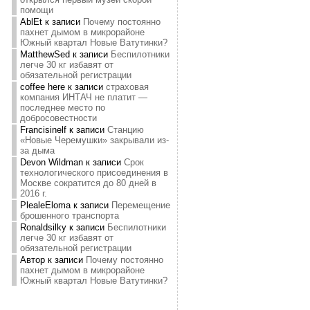
помощи
AblEt
к записи
Почему постоянно
пахнет дымом в микрорайоне
Южный квартал Новые Ватутинки?
MatthewSed
к записи
Беспилотники
легче 30 кг избавят от
обязательной регистрации
coffee here
к записи
страховая
компания ИНТАЧ не платит —
последнее место по
добросовестности
Francisinelf
к записи
Станцию
«Новые Черемушки» закрывали из-
за дыма
Devon Wildman
к записи
Срок
технологического присоединения в
Москве сократится до 80 дней в
2016 г.
PlealeEloma
к записи
Перемещение
брошенного транспорта
Ronaldsilky
к записи
Беспилотники
легче 30 кг избавят от
обязательной регистрации
Автор
к записи
Почему постоянно
пахнет дымом в микрорайоне
Южный квартал Новые Ватутинки?