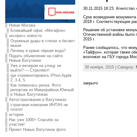
30.11.2015 18:23. Агентство
Срок возведения монумента
2018 г. Соответствующее р
Новая Москва
Решение об установке монум
Ближайший офис «Мегафон»
Отечественной войны было п
экспресс новости
2015 г.
Огромные дыры в стенах и бегают
мыши
Ранее сообщалось, что мону
Почему в кране чёрная вода?
«Тайфун», которая также об
Подать объявление на сайте
возложат на ГБУ города Мос
Новые Ватутинки
Уже и вечером на улицу не
30 ноября, 2015 | Category:
выйти? — Стреляют!
где отремонтировать iPhon Apple
2, 3,4, 5
закрыто
Как появилась речка. Фото
репортаж из Микрорайона Южный
в Новых Ватутинках
Автострахование в Ватутинках
страховая компания ИНТАЧ не
платит
история
Нас уже 1000+ Спасибо за
участие!
Проект Новых Ватутинок фото