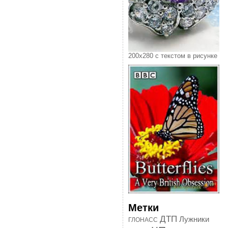
200х280 с текстом в рисунке
Метки
ДТП
Лужники
ГЛОНАСС