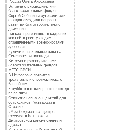
России Олега Анофриева
Встреча с руководителями
благотворительных фондов
Сергей Собянин и руководители
фондов обсудили вопросы
развития благотворительного
движения
Банкир, программист и кадровик:
как найти работу людям с
ограниченными возможностями
здоровья
Куличи и пасхальные яйца на
Семеновской площади
Встреча с руководителями
благотворительных фондов
МГТС GPON
В Некрасовке появится
трехэтажный спорткомплекс с
бассейном
К субботе в столице потеплеет до
плюс пяти
Открытие новых общежитий для
сотрудников Росгвардии в
Строгине
«Мои Документы»: центры
госуслуг в Котловке и
Дмитровском районе сменили
адреса
Участок тоннеля Кожуховской