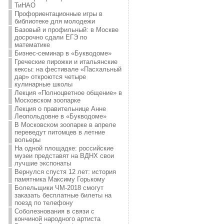
ТиНАО
Профориентационные игры в
библиотеке для молодежи
Базовый и профильный: в Москве
досрочно сдали ЕГЭ по
математике
Бизнес-семинар в «Букводоме»
Греческие пирожки и итальянские
кексы: на фестивале «Пасхальный
дар» откроются четыре
кулинарные школы
Лекция «Полноцветное общение» в
Московском зоопарке
Лекция о правительнице Анне
Леопольдовне в «Букводоме»
В Московском зоопарке в апреле
переведут питомцев в летние
вольеры
На одной площадке: российские
музеи представят на ВДНХ свои
лучшие экспонаты
Вернулся спустя 12 лет: история
памятника Максиму Горькому
Болельщики ЧМ-2018 смогут
заказать бесплатные билеты на
поезд по телефону
Соболезнования в связи с
кончиной народного артиста