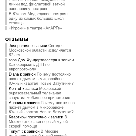
линии под фиолетовой веткой
наполовину построен
В Южном Медведкове построят
одну из самых больших школ
столицы
«Игроки» в театре «АпАРТе»
отзывы
Josephrarse
к записи
Сегодня
Московской области исполняется
87 лет
гора Дом Хундертвассера
к записи
Как оформить ДТП по
европротоколу
Diana
к записи
Почему постоянно
пахнет дымом в микрорайоне
Южный квартал Новые Ватутинки?
KenTof
к записи
Московский
образовательный телеканал
запустил мобильное приложение
Аноним
к записи
Почему постоянно
пахнет дымом в микрорайоне
Южный квартал Новые Ватутинки?
Квартиры посуточно
к записи
В
Москве открылся первый музей
скорой помощи
Tonymit
к записи
В Москве
открылся первый музей скорой