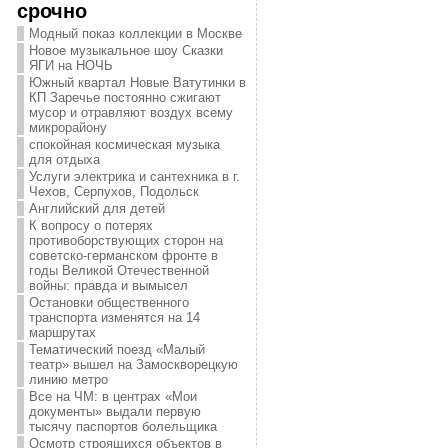
срочно
Модный показ коллекции в Москве
Новое музыкальное шоу Сказки
ЯГИ на НОЧЬ
Южный квартал Новые Ватутинки в
КП Заречье постоянно сжигают
мусор и отравляют воздух всему
микрорайону
спокойная космическая музыка
для отдыха
Услуги электрика и сантехника в г.
Чехов, Серпухов, Подольск
Английский для детей
К вопросу о потерях
противоборствующих сторон на
советско-германском фронте в
годы Великой Отечественной
войны: правда и вымысел
Остановки общественного
транспорта изменятся на 14
маршрутах
Тематический поезд «Малый
театр» вышел на Замоскворецкую
линию метро
Все на ЧМ: в центрах «Мои
документы» выдали первую
тысячу паспортов болельщика
Осмотр строящихся объектов в