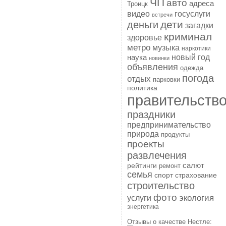
ЧП
авто
адреса
Троицк
госуслуги
видео
встречи
дети
деньги
загадки
криминал
здоровье
метро
музыка
наркотики
наука
новый год
новинки
объявления
одежда
погода
отдых
парковки
политика
правительств
праздники
предпринимательство
природа
продукты
проекты
развлечения
рейтинги
салют
ремонт
семья
спорт
страхование
строительство
фото
экология
услуги
энергетика
Отзывы о качестве Нестле: