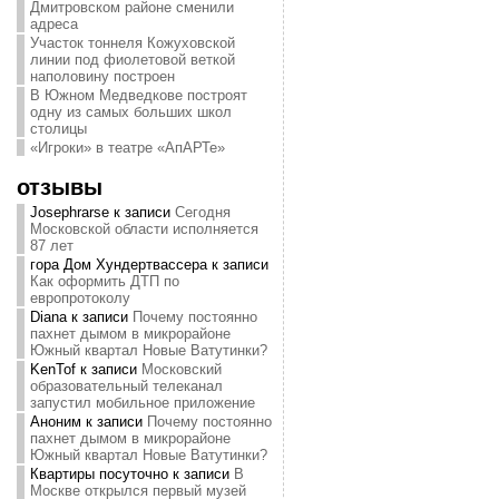
Дмитровском районе сменили
адреса
Участок тоннеля Кожуховской
линии под фиолетовой веткой
наполовину построен
В Южном Медведкове построят
одну из самых больших школ
столицы
«Игроки» в театре «АпАРТе»
отзывы
Josephrarse
к записи
Сегодня
Московской области исполняется
87 лет
гора Дом Хундертвассера
к записи
Как оформить ДТП по
европротоколу
Diana
к записи
Почему постоянно
пахнет дымом в микрорайоне
Южный квартал Новые Ватутинки?
KenTof
к записи
Московский
образовательный телеканал
запустил мобильное приложение
Аноним
к записи
Почему постоянно
пахнет дымом в микрорайоне
Южный квартал Новые Ватутинки?
Квартиры посуточно
к записи
В
Москве открылся первый музей