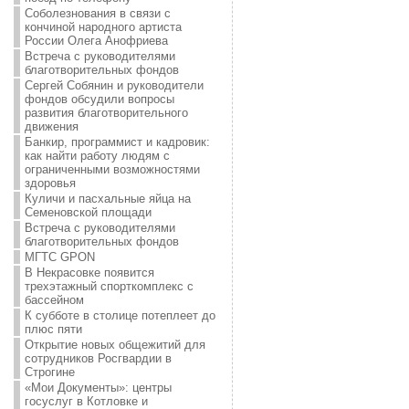
Соболезнования в связи с
кончиной народного артиста
России Олега Анофриева
Встреча с руководителями
благотворительных фондов
Сергей Собянин и руководители
фондов обсудили вопросы
развития благотворительного
движения
Банкир, программист и кадровик:
как найти работу людям с
ограниченными возможностями
здоровья
Куличи и пасхальные яйца на
Семеновской площади
Встреча с руководителями
благотворительных фондов
МГТС GPON
В Некрасовке появится
трехэтажный спорткомплекс с
бассейном
К субботе в столице потеплеет до
плюс пяти
Открытие новых общежитий для
сотрудников Росгвардии в
Строгине
«Мои Документы»: центры
госуслуг в Котловке и