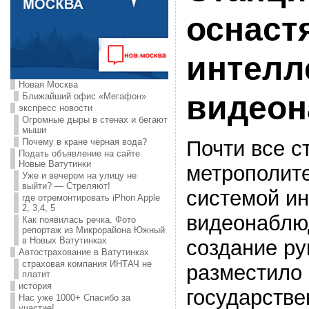
оснаст
интелл
Новая Москва
видео
Ближайший офис «Мегафон»
экспресс новости
Огромные дыры в стенах и бегают
мыши
Почти все с
Почему в кране чёрная вода?
Подать объявление на сайте
Новые Ватутинки
метрополит
Уже и вечером на улицу не
выйти? — Стреляют!
системой ин
где отремонтировать iPhon Apple
2, 3,4, 5
видеонаблюд
Как появилась речка. Фото
репортаж из Микрорайона Южный
в Новых Ватутинках
создание ру
Автострахование в Ватутинках
страховая компания ИНТАЧ не
разместило 
платит
история
государстве
Нас уже 1000+ Спасибо за
участие!