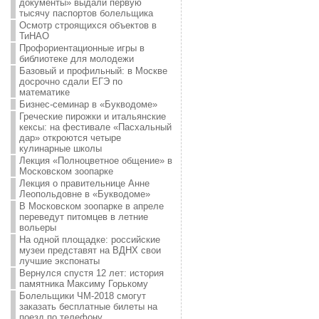
документы» выдали первую
тысячу паспортов болельщика
Осмотр строящихся объектов в
ТиНАО
Профориентационные игры в
библиотеке для молодежи
Базовый и профильный: в Москве
досрочно сдали ЕГЭ по
математике
Бизнес-семинар в «Букводоме»
Греческие пирожки и итальянские
кексы: на фестивале «Пасхальный
дар» откроются четыре
кулинарные школы
Лекция «Полноцветное общение» в
Московском зоопарке
Лекция о правительнице Анне
Леопольдовне в «Букводоме»
В Московском зоопарке в апреле
переведут питомцев в летние
вольеры
На одной площадке: российские
музеи представят на ВДНХ свои
лучшие экспонаты
Вернулся спустя 12 лет: история
памятника Максиму Горькому
Болельщики ЧМ-2018 смогут
заказать бесплатные билеты на
поезд по телефону