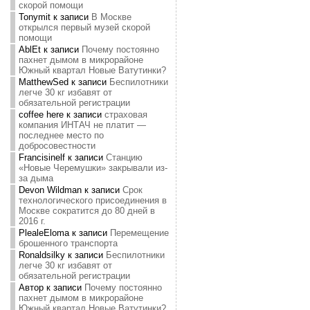
скорой помощи
Tonymit
к записи
В Москве
открылся первый музей скорой
помощи
AblEt
к записи
Почему постоянно
пахнет дымом в микрорайоне
Южный квартал Новые Ватутинки?
MatthewSed
к записи
Беспилотники
легче 30 кг избавят от
обязательной регистрации
coffee here
к записи
страховая
компания ИНТАЧ не платит —
последнее место по
добросовестности
Francisinelf
к записи
Станцию
«Новые Черемушки» закрывали из-
за дыма
Devon Wildman
к записи
Срок
технологического присоединения в
Москве сократится до 80 дней в
2016 г.
PlealeEloma
к записи
Перемещение
брошенного транспорта
Ronaldsilky
к записи
Беспилотники
легче 30 кг избавят от
обязательной регистрации
Автор
к записи
Почему постоянно
пахнет дымом в микрорайоне
Южный квартал Новые Ватутинки?