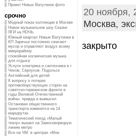
Проект Новых Ватутинок фото
20 ноября, 
срочно
Москва,
экс
Модный показ коллекции в Москве
Новое музыкальное шоу Сказки
ЯГИ на НОЧЬ
Южный квартал Новые Ватутинки в
КП Заречье постоянно сжигают
закрыто
мусор и отравляют воздух всему
микрорайону
спокойная космическая музыка
для отдыха
Услуги электрика и сантехника в г.
Чехов, Серпухов, Подольск
Английский для детей
К вопросу о потерях
противоборствующих сторон на
советско-германском фронте в
годы Великой Отечественной
войны: правда и вымысел
Остановки общественного
транспорта изменятся на 14
маршрутах
Тематический поезд «Малый
театр» вышел на Замоскворецкую
линию метро
Все на ЧМ: в центрах «Мои