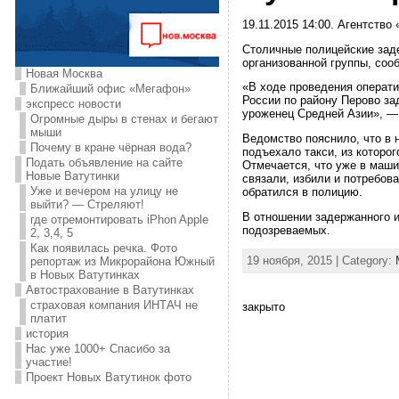
19.11.2015 14:00. Агентство
Столичные полицейские зад
организованной группы, соо
Новая Москва
«В ходе проведения операт
Ближайший офис «Мегафон»
России по району Перово за
экспресс новости
уроженец Средней Азии», — 
Огромные дыры в стенах и бегают
мыши
Ведомство пояснило, что в 
Почему в кране чёрная вода?
подъехало такси, из которо
Подать объявление на сайте
Отмечается, что уже в маши
Новые Ватутинки
связали, избили и потребов
Уже и вечером на улицу не
обратился в полицию.
выйти? — Стреляют!
В отношении задержанного и
где отремонтировать iPhon Apple
подозреваемых.
2, 3,4, 5
Как появилась речка. Фото
19 ноября, 2015 | Category:
репортаж из Микрорайона Южный
в Новых Ватутинках
Автострахование в Ватутинках
страховая компания ИНТАЧ не
закрыто
платит
история
Нас уже 1000+ Спасибо за
участие!
Проект Новых Ватутинок фото