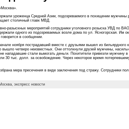
 «Москва».
ержали уроженца Средней Азии, подозреваемого в похищении мужчины р
бщает столичный главк МВД.
ивно-разыскных мероприятий сотрудники уголовного розыска УВД по ВА
держали одного из подозреваемых возле дома по ул. Ясногорская. Им о
говорится в сообщении.
начале ноября пострадавший вместе с друзьями вышел из бильярдного к
го вышло четверо неизвестных. Они оттолкнули друзей мужчины, насильн
не нападавшие стали вымогать деньги. Похитители привезли мужчину в 
али 30 тыс. долл. за освобождение. Через некоторое время потерпевшем
збрана мера пресечения в виде заключения под стражу. Сотрудники по
Москва,
экспресс новости