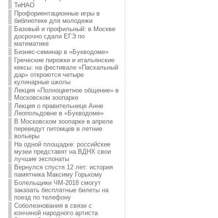
ТиНАО
Профориентационные игры в
библиотеке для молодежи
Базовый и профильный: в Москве
досрочно сдали ЕГЭ по
математике
Бизнес-семинар в «Букводоме»
Греческие пирожки и итальянские
кексы: на фестивале «Пасхальный
дар» откроются четыре
кулинарные школы
Лекция «Полноцветное общение» в
Московском зоопарке
Лекция о правительнице Анне
Леопольдовне в «Букводоме»
В Московском зоопарке в апреле
переведут питомцев в летние
вольеры
На одной площадке: российские
музеи представят на ВДНХ свои
лучшие экспонаты
Вернулся спустя 12 лет: история
памятника Максиму Горькому
Болельщики ЧМ-2018 смогут
заказать бесплатные билеты на
поезд по телефону
Соболезнования в связи с
кончиной народного артиста