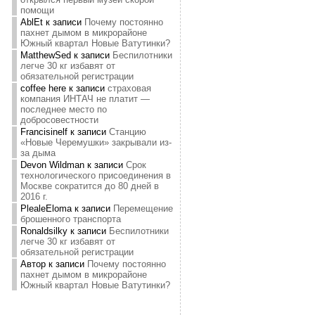
помощи
AblEt
к записи
Почему постоянно
пахнет дымом в микрорайоне
Южный квартал Новые Ватутинки?
MatthewSed
к записи
Беспилотники
легче 30 кг избавят от
обязательной регистрации
coffee here
к записи
страховая
компания ИНТАЧ не платит —
последнее место по
добросовестности
Francisinelf
к записи
Станцию
«Новые Черемушки» закрывали из-
за дыма
Devon Wildman
к записи
Срок
технологического присоединения в
Москве сократится до 80 дней в
2016 г.
PlealeEloma
к записи
Перемещение
брошенного транспорта
Ronaldsilky
к записи
Беспилотники
легче 30 кг избавят от
обязательной регистрации
Автор
к записи
Почему постоянно
пахнет дымом в микрорайоне
Южный квартал Новые Ватутинки?