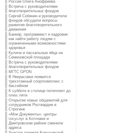
России Олега Анофриева
Встреча с руководителями
благотворительных фондов
Сергей Собянин и руководители
фондов обсудили вопросы
развития благотворительного
движения
Банкир, программист и кадровик:
как найти работу людям с
ограниченными возможностями
здоровья
Куличи и пасхальные яйца на
Семеновской площади
Встреча с руководителями
благотворительных фондов
МГТС GPON
В Некрасовке появится
трехэтажный спорткомплекс с
бассейном
К субботе в столице потеплеет до
плюс пяти
Открытие новых общежитий для
сотрудников Росгвардии в
Строгине
«Мои Документы»: центры
госуслуг в Котловке и
Дмитровском районе сменили
адреса
Участок тоннеля Кожуховской