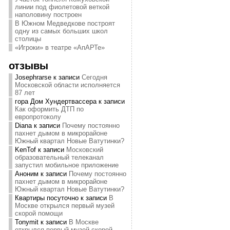
линии под фиолетовой веткой
наполовину построен
В Южном Медведкове построят
одну из самых больших школ
столицы
«Игроки» в театре «АпАРТе»
отзывы
Josephrarse
к записи
Сегодня
Московской области исполняется
87 лет
гора Дом Хундертвассера
к записи
Как оформить ДТП по
европротоколу
Diana
к записи
Почему постоянно
пахнет дымом в микрорайоне
Южный квартал Новые Ватутинки?
KenTof
к записи
Московский
образовательный телеканал
запустил мобильное приложение
Аноним
к записи
Почему постоянно
пахнет дымом в микрорайоне
Южный квартал Новые Ватутинки?
Квартиры посуточно
к записи
В
Москве открылся первый музей
скорой помощи
Tonymit
к записи
В Москве
открылся первый музей скорой