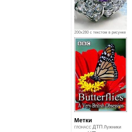
200х280 с текстом в рисунке
Метки
ДТП
Лужники
ГЛОНАСС