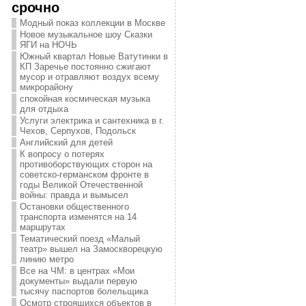
срочно
Модный показ коллекции в Москве
Новое музыкальное шоу Сказки
ЯГИ на НОЧЬ
Южный квартал Новые Ватутинки в
КП Заречье постоянно сжигают
мусор и отравляют воздух всему
микрорайону
спокойная космическая музыка
для отдыха
Услуги электрика и сантехника в г.
Чехов, Серпухов, Подольск
Английский для детей
К вопросу о потерях
противоборствующих сторон на
советско-германском фронте в
годы Великой Отечественной
войны: правда и вымысел
Остановки общественного
транспорта изменятся на 14
маршрутах
Тематический поезд «Малый
театр» вышел на Замоскворецкую
линию метро
Все на ЧМ: в центрах «Мои
документы» выдали первую
тысячу паспортов болельщика
Осмотр строящихся объектов в