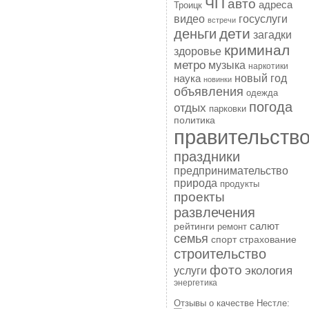
ЧП
авто
адреса
Троицк
госуслуги
видео
встречи
дети
деньги
загадки
криминал
здоровье
метро
музыка
наркотики
наука
новый год
новинки
объявления
одежда
погода
отдых
парковки
политика
правительств
праздники
предпринимательство
природа
продукты
проекты
развлечения
рейтинги
салют
ремонт
семья
спорт
страхование
строительство
фото
экология
услуги
энергетика
Отзывы о качестве Нестле: