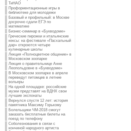
ТиНАО
Профориентационные игры в
библиотеке для молодежи
Базовый и профильный: в Москве
досрочно сдали ЕГЭ по
математике
Бизнес-семинар в «Букводоме»
Греческие пирожки и итальянские
кексы: на фестивале «Пасхальный
дар» откроются четыре
кулинарные школы
Лекция «Полноцветное общение» в
Московском зоопарке
Лекция о правительнице Анне
Леопольдовне в «Букводоме»
В Московском зоопарке в апреле
переведут питомцев в летние
вольеры
На одной площадке: российские
музеи представят на ВДНХ свои
лучшие экспонаты
Вернулся спустя 12 лет: история
памятника Максиму Горькому
Болельщики ЧМ-2018 смогут
заказать бесплатные билеты на
поезд по телефону
Соболезнования в связи с
кончиной народного артиста