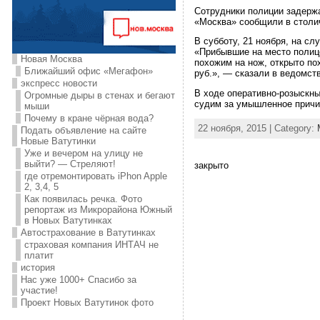
Сотрудники полиции задержа
«Москва» сообщили в столи
В субботу, 21 ноября, на с
«Прибывшие на место полице
Новая Москва
похожим на нож, открыто пох
Ближайший офис «Мегафон»
руб.», — сказали в ведомств
экспресс новости
В ходе оперативно-розыскны
Огромные дыры в стенах и бегают
судим за умышленное причи
мыши
Почему в кране чёрная вода?
22 ноября, 2015 | Category:
Подать объявление на сайте
Новые Ватутинки
Уже и вечером на улицу не
выйти? — Стреляют!
закрыто
где отремонтировать iPhon Apple
2, 3,4, 5
Как появилась речка. Фото
репортаж из Микрорайона Южный
в Новых Ватутинках
Автострахование в Ватутинках
страховая компания ИНТАЧ не
платит
история
Нас уже 1000+ Спасибо за
участие!
Проект Новых Ватутинок фото