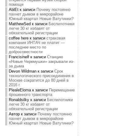
помощи
AblEt
к записи
Почему постоянно
пахнет дымом в микрорайоне
Южный квартал Новые Ватутинки?
MatthewSed
к записи
Беспилотники
легче 30 кг избавят от
обязательной регистрации
coffee here
к записи
страховая
компания ИНТАЧ не платит —
последнее место по
добросовестности
Francisinelf
к записи
Станцию
«Новые Черемушки» закрывали из-
за дыма
Devon Wildman
к записи
Срок
технологического присоединения в
Москве сократится до 80 дней в
2016 г.
PlealeEloma
к записи
Перемещение
брошенного транспорта
Ronaldsilky
к записи
Беспилотники
легче 30 кг избавят от
обязательной регистрации
Автор
к записи
Почему постоянно
пахнет дымом в микрорайоне
Южный квартал Новые Ватутинки?