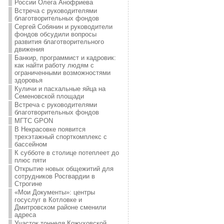
России Олега Анофриева
Встреча с руководителями
благотворительных фондов
Сергей Собянин и руководители
фондов обсудили вопросы
развития благотворительного
движения
Банкир, программист и кадровик:
как найти работу людям с
ограниченными возможностями
здоровья
Куличи и пасхальные яйца на
Семеновской площади
Встреча с руководителями
благотворительных фондов
МГТС GPON
В Некрасовке появится
трехэтажный спорткомплекс с
бассейном
К субботе в столице потеплеет до
плюс пяти
Открытие новых общежитий для
сотрудников Росгвардии в
Строгине
«Мои Документы»: центры
госуслуг в Котловке и
Дмитровском районе сменили
адреса
Участок тоннеля Кожуховской