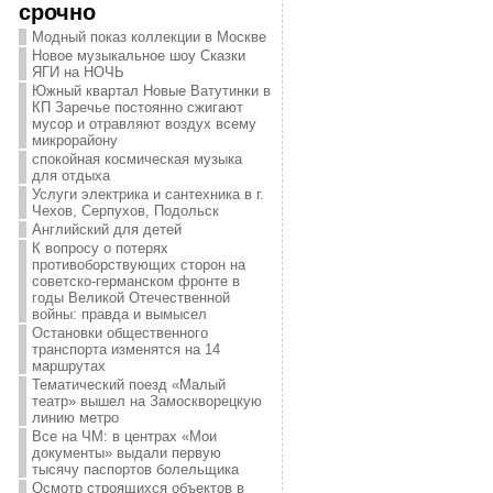
срочно
Модный показ коллекции в Москве
Новое музыкальное шоу Сказки
ЯГИ на НОЧЬ
Южный квартал Новые Ватутинки в
КП Заречье постоянно сжигают
мусор и отравляют воздух всему
микрорайону
спокойная космическая музыка
для отдыха
Услуги электрика и сантехника в г.
Чехов, Серпухов, Подольск
Английский для детей
К вопросу о потерях
противоборствующих сторон на
советско-германском фронте в
годы Великой Отечественной
войны: правда и вымысел
Остановки общественного
транспорта изменятся на 14
маршрутах
Тематический поезд «Малый
театр» вышел на Замоскворецкую
линию метро
Все на ЧМ: в центрах «Мои
документы» выдали первую
тысячу паспортов болельщика
Осмотр строящихся объектов в