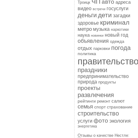
ЧП
авто
адреса
Троицк
госуслуги
видео
встречи
дети
деньги
загадки
криминал
здоровье
метро
музыка
наркотики
наука
новый год
новинки
объявления
одежда
погода
отдых
парковки
политика
правительств
праздники
предпринимательство
природа
продукты
проекты
развлечения
рейтинги
салют
ремонт
семья
спорт
страхование
строительство
фото
экология
услуги
энергетика
Отзывы о качестве Нестле: