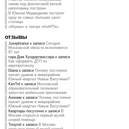
линии под фиолетовой веткой
наполовину построен
В Южном Медведкове построят
одну из самых больших школ
столицы
«Игроки» в театре «АпАРТе»
отзывы
Josephrarse
к записи
Сегодня
Московской области исполняется
87 лет
гора Дом Хундертвассера
к записи
Как оформить ДТП по
европротоколу
Diana
к записи
Почему постоянно
пахнет дымом в микрорайоне
Южный квартал Новые Ватутинки?
KenTof
к записи
Московский
образовательный телеканал
запустил мобильное приложение
Аноним
к записи
Почему постоянно
пахнет дымом в микрорайоне
Южный квартал Новые Ватутинки?
Квартиры посуточно
к записи
В
Москве открылся первый музей
скорой помощи
Tonymit
к записи
В Москве
открылся первый музей скорой