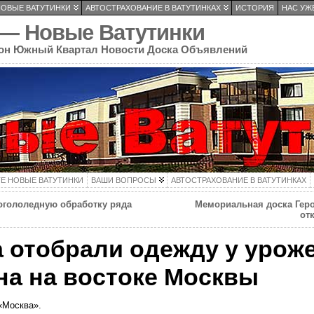
НОВЫЕ ВАТУТИНКИ
АВТОСТРАХОВАНИЕ В ВАТУТИНКАХ
ИСТОРИЯ
НАС УЖЕ
 — Новые Ватутинки
он Южный Квартал Новости Доска Объявлений
ТЕ НОВЫЕ ВАТУТИНКИ
ВАШИ ВОПРОСЫ
АВТОСТРАХОВАНИЕ В ВАТУТИНКАХ
огололедную обработку ряда
Мемориальная доска Гер
от
 отобрали одежду у урож
на на востоке Москвы
 «Москва».