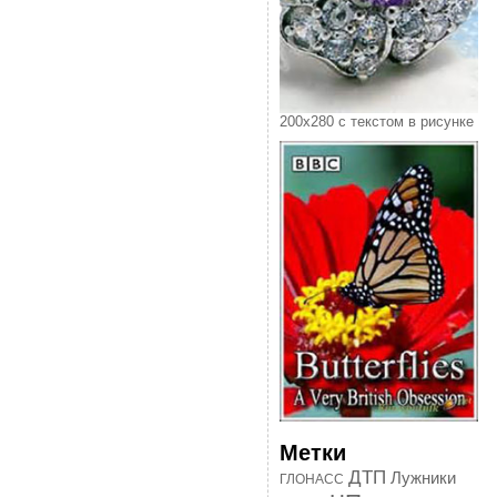
200х280 с текстом в рисунке
Метки
ДТП
Лужники
ГЛОНАСС