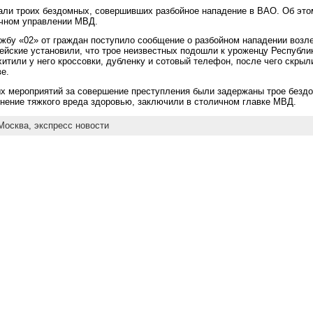
ли троих бездомных, совершивших разбойное нападение в ВАО. Об этом
чном управлении МВД.
лужбу «02» от граждан поступило сообщение о разбойном нападении возле
йские установили, что трое неизвестных подошли к уроженцу Республик
итили у него кроссовки, дубленку и сотовый телефон, после чего скрыл
е.
х мероприятий за совершение преступления были задержаны трое бездо
нение тяжкого вреда здоровью, заключили в столичном главке МВД.
Москва,
экспресс новости