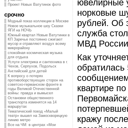
ювелирные 
Проект Новых Ватутинок фото
норковые ш
срочно
рублей. Об 
Модный показ коллекции в Москве
Новое музыкальное шоу Сказки
ЯГИ на НОЧЬ
служба стол
Южный квартал Новые Ватутинки в
КП Заречье постоянно сжигают
МВД России
мусор и отравляют воздух всему
микрорайону
спокойная космическая музыка
Как уточняе
для отдыха
Услуги электрика и сантехника в г.
обратилась 
Чехов, Серпухов, Подольск
Английский для детей
сообщением
К вопросу о потерях
противоборствующих сторон на
советско-германском фронте в
квартире по
годы Великой Отечественной
войны: правда и вымысел
Первомайск
Остановки общественного
транспорта изменятся на 14
потерпевше
маршрутах
Тематический поезд «Малый
театр» вышел на Замоскворецкую
кражу после
линию метро
Все на ЧМ: в центрах «Мои