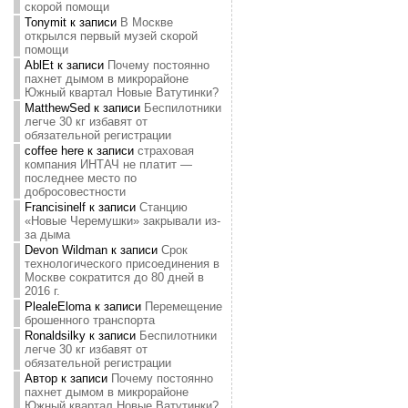
скорой помощи
Tonymit
к записи
В Москве
открылся первый музей скорой
помощи
AblEt
к записи
Почему постоянно
пахнет дымом в микрорайоне
Южный квартал Новые Ватутинки?
MatthewSed
к записи
Беспилотники
легче 30 кг избавят от
обязательной регистрации
coffee here
к записи
страховая
компания ИНТАЧ не платит —
последнее место по
добросовестности
Francisinelf
к записи
Станцию
«Новые Черемушки» закрывали из-
за дыма
Devon Wildman
к записи
Срок
технологического присоединения в
Москве сократится до 80 дней в
2016 г.
PlealeEloma
к записи
Перемещение
брошенного транспорта
Ronaldsilky
к записи
Беспилотники
легче 30 кг избавят от
обязательной регистрации
Автор
к записи
Почему постоянно
пахнет дымом в микрорайоне
Южный квартал Новые Ватутинки?