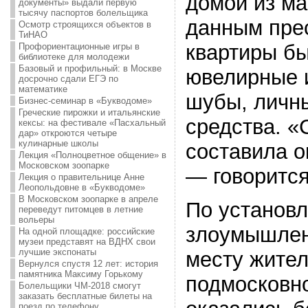
домой из ма
документы» выдали первую
тысячу паспортов болельщика
данным пре
Осмотр строящихся объектов в
ТиНАО
квартиры б
Профориентационные игры в
библиотеке для молодежи
Базовый и профильный: в Москве
ювелирные 
досрочно сдали ЕГЭ по
математике
шубы, личн
Бизнес-семинар в «Букводоме»
Греческие пирожки и итальянские
средства. 
кексы: на фестивале «Пасхальный
дар» откроются четыре
кулинарные школы
составила о
Лекция «Полноцветное общение» в
Московском зоопарке
— говорится
Лекция о правительнице Анне
Леопольдовне в «Букводоме»
В Московском зоопарке в апреле
По установ
переведут питомцев в летние
вольеры
злоумышлен
На одной площадке: российские
музеи представят на ВДНХ свои
лучшие экспонаты
месту жител
Вернулся спустя 12 лет: история
памятника Максиму Горькому
подмосковн
Болельщики ЧМ-2018 смогут
заказать бесплатные билеты на
поезд по телефону