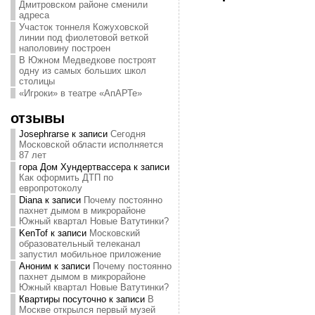
Дмитровском районе сменили
адреса
Участок тоннеля Кожуховской
линии под фиолетовой веткой
наполовину построен
В Южном Медведкове построят
одну из самых больших школ
столицы
«Игроки» в театре «АпАРТе»
отзывы
Josephrarse
к записи
Сегодня
Московской области исполняется
87 лет
гора Дом Хундертвассера
к записи
Как оформить ДТП по
европротоколу
Diana
к записи
Почему постоянно
пахнет дымом в микрорайоне
Южный квартал Новые Ватутинки?
KenTof
к записи
Московский
образовательный телеканал
запустил мобильное приложение
Аноним
к записи
Почему постоянно
пахнет дымом в микрорайоне
Южный квартал Новые Ватутинки?
Квартиры посуточно
к записи
В
Москве открылся первый музей