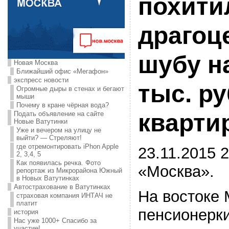
похити
драгоц
шубу н
Новая Москва
Ближайший офис «Мегафон»
экспресс новости
тыс. ру
Огромные дыры в стенах и бегают
мыши
Почему в кране чёрная вода?
кварти
Подать объявление на сайте
Новые Ватутинки
Уже и вечером на улицу не
выйти? — Стреляют!
где отремонтировать iPhon Apple
23.11.2015 2
2, 3,4, 5
Как появилась речка. Фото
«Москва».
репортаж из Микрорайона Южный
в Новых Ватутинках
Автострахование в Ватутинках
На востоке 
страховая компания ИНТАЧ не
платит
пенсионерк
история
Нас уже 1000+ Спасибо за
участие!