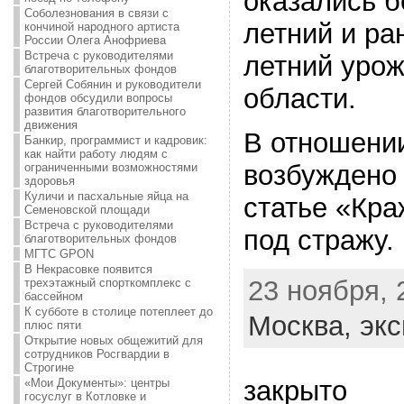
оказались б
Соболезнования в связи с
летний и ра
кончиной народного артиста
России Олега Анофриева
Встреча с руководителями
летний уро
благотворительных фондов
Сергей Собянин и руководители
области.
фондов обсудили вопросы
развития благотворительного
движения
В отношени
Банкир, программист и кадровик:
как найти работу людям с
возбуждено 
ограниченными возможностями
здоровья
Куличи и пасхальные яйца на
статье «Кра
Семеновской площади
Встреча с руководителями
под стражу.
благотворительных фондов
МГТС GPON
В Некрасовке появится
23 ноября, 
трехэтажный спорткомплекс с
бассейном
К субботе в столице потеплеет до
Москва,
экс
плюс пяти
Открытие новых общежитий для
сотрудников Росгвардии в
Строгине
закрыто
«Мои Документы»: центры
госуслуг в Котловке и