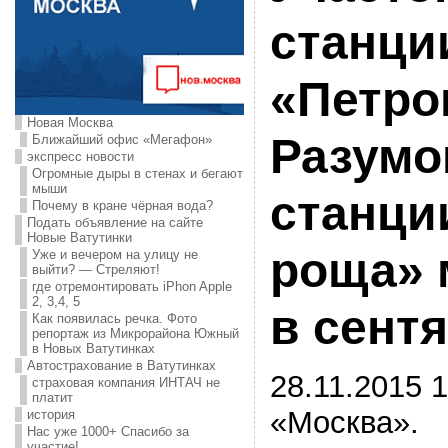
станци
«Петро
Новая Москва
Разумо
Ближайший офис «Мегафон»
экспресс новости
Огромные дыры в стенах и бегают
мыши
станци
Почему в кране чёрная вода?
Подать объявление на сайте
Новые Ватутинки
роща» 
Уже и вечером на улицу не
выйти? — Стреляют!
где отремонтировать iPhon Apple
2, 3,4, 5
в сентя
Как появилась речка. Фото
репортаж из Микрорайона Южный
в Новых Ватутинках
Автострахование в Ватутинках
28.11.2015 1
страховая компания ИНТАЧ не
платит
«Москва».
история
Нас уже 1000+ Спасибо за
участие!