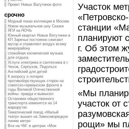
Участок мет
Проект Новых Ватутинок фото
срочно
«Петровско
Модный показ коллекции в Москве
станции «М
Новое музыкальное шоу Сказки
ЯГИ на НОЧЬ
планируют с
Южный квартал Новые Ватутинки в
КП Заречье постоянно сжигают
мусор и отравляют воздух всему
г. Об этом 
микрорайону
спокойная космическая музыка
заместитель
для отдыха
Услуги электрика и сантехника в г.
градостроит
Чехов, Серпухов, Подольск
Английский для детей
строительст
К вопросу о потерях
противоборствующих сторон на
советско-германском фронте в
годы Великой Отечественной
«Мы планиру
войны: правда и вымысел
Остановки общественного
участок от 
транспорта изменятся на 14
маршрутах
разумовска
Тематический поезд «Малый
театр» вышел на Замоскворецкую
линию метро
рощи» мы п
Все на ЧМ: в центрах «Мои