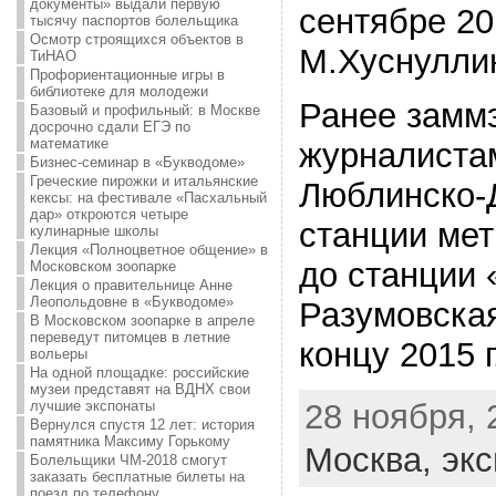
документы» выдали первую
сентябре 20
тысячу паспортов болельщика
Осмотр строящихся объектов в
М.Хуснулли
ТиНАО
Профориентационные игры в
библиотеке для молодежи
Ранее замм
Базовый и профильный: в Москве
досрочно сдали ЕГЭ по
математике
журналистам
Бизнес-семинар в «Букводоме»
Греческие пирожки и итальянские
Люблинско-
кексы: на фестивале «Пасхальный
дар» откроются четыре
станции ме
кулинарные школы
Лекция «Полноцветное общение» в
до станции 
Московском зоопарке
Лекция о правительнице Анне
Леопольдовне в «Букводоме»
Разумовская
В Московском зоопарке в апреле
переведут питомцев в летние
концу 2015 г
вольеры
На одной площадке: российские
музеи представят на ВДНХ свои
28 ноября, 
лучшие экспонаты
Вернулся спустя 12 лет: история
памятника Максиму Горькому
Москва,
экс
Болельщики ЧМ-2018 смогут
заказать бесплатные билеты на
поезд по телефону