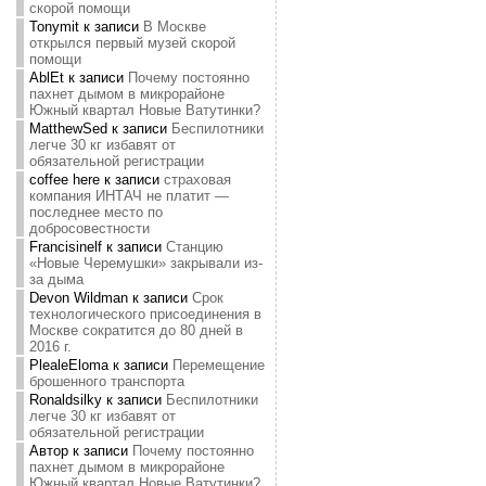
скорой помощи
Tonymit
к записи
В Москве
открылся первый музей скорой
помощи
AblEt
к записи
Почему постоянно
пахнет дымом в микрорайоне
Южный квартал Новые Ватутинки?
MatthewSed
к записи
Беспилотники
легче 30 кг избавят от
обязательной регистрации
coffee here
к записи
страховая
компания ИНТАЧ не платит —
последнее место по
добросовестности
Francisinelf
к записи
Станцию
«Новые Черемушки» закрывали из-
за дыма
Devon Wildman
к записи
Срок
технологического присоединения в
Москве сократится до 80 дней в
2016 г.
PlealeEloma
к записи
Перемещение
брошенного транспорта
Ronaldsilky
к записи
Беспилотники
легче 30 кг избавят от
обязательной регистрации
Автор
к записи
Почему постоянно
пахнет дымом в микрорайоне
Южный квартал Новые Ватутинки?