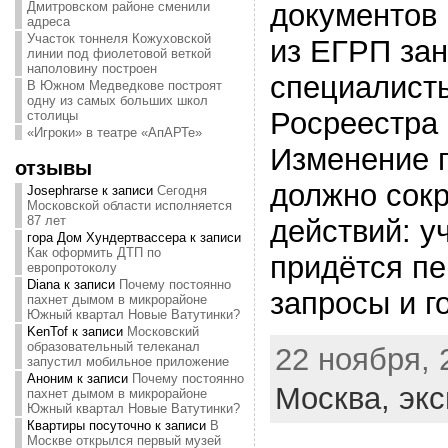
документов 
Дмитровском районе сменили
адреса
Участок тоннеля Кожуховской
из ЕГРП за
линии под фиолетовой веткой
наполовину построен
специалист
В Южном Медведкове построят
одну из самых больших школ
Росреестра 
столицы
«Игроки» в театре «АпАРТе»
Изменение 
отзывы
должно сокр
Josephrarse
к записи
Сегодня
Московской области исполняется
87 лет
действий: у
гора Дом Хундертвассера
к записи
Как оформить ДТП по
придётся пе
европротоколу
Diana
к записи
Почему постоянно
запросы и г
пахнет дымом в микрорайоне
Южный квартал Новые Ватутинки?
KenTof
к записи
Московский
образовательный телеканал
22 ноября, 
запустил мобильное приложение
Аноним
к записи
Почему постоянно
Москва,
экс
пахнет дымом в микрорайоне
Южный квартал Новые Ватутинки?
Квартиры посуточно
к записи
В
Москве открылся первый музей