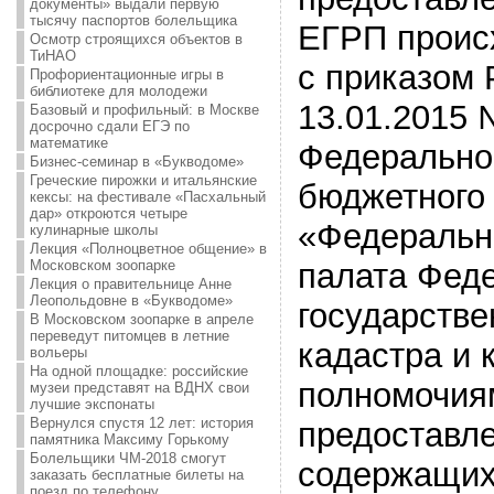
документы» выдали первую
тысячу паспортов болельщика
ЕГРП происх
Осмотр строящихся объектов в
ТиНАО
с приказом 
Профориентационные игры в
библиотеке для молодежи
13.01.2015 
Базовый и профильный: в Москве
досрочно сдали ЕГЭ по
математике
Федеральног
Бизнес-семинар в «Букводоме»
Греческие пирожки и итальянские
бюджетного
кексы: на фестивале «Пасхальный
дар» откроются четыре
«Федеральн
кулинарные школы
Лекция «Полноцветное общение» в
Московском зоопарке
палата Фед
Лекция о правительнице Анне
Леопольдовне в «Букводоме»
государстве
В Московском зоопарке в апреле
переведут питомцев в летние
кадастра и 
вольеры
На одной площадке: российские
полномочия
музеи представят на ВДНХ свои
лучшие экспонаты
Вернулся спустя 12 лет: история
предоставл
памятника Максиму Горькому
Болельщики ЧМ-2018 смогут
содержащих
заказать бесплатные билеты на
поезд по телефону