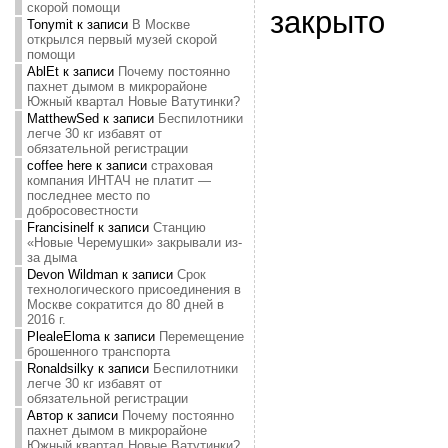
скорой помощи
закрыто
Tonymit
к записи
В Москве
открылся первый музей скорой
помощи
AblEt
к записи
Почему постоянно
пахнет дымом в микрорайоне
Южный квартал Новые Ватутинки?
MatthewSed
к записи
Беспилотники
легче 30 кг избавят от
обязательной регистрации
coffee here
к записи
страховая
компания ИНТАЧ не платит —
последнее место по
добросовестности
Francisinelf
к записи
Станцию
«Новые Черемушки» закрывали из-
за дыма
Devon Wildman
к записи
Срок
технологического присоединения в
Москве сократится до 80 дней в
2016 г.
PlealeEloma
к записи
Перемещение
брошенного транспорта
Ronaldsilky
к записи
Беспилотники
легче 30 кг избавят от
обязательной регистрации
Автор
к записи
Почему постоянно
пахнет дымом в микрорайоне
Южный квартал Новые Ватутинки?