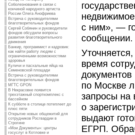
государстве
Соболезнования в связи с
кончиной народного артиста
России Олега Анофриева
недвижимое
Встреча с руководителями
благотворительных фондов
с ним», — г
Сергей Собянин и руководители
фондов обсудили вопросы
сообщении.
развития благотворительного
движения
Банкир, программист и кадровик:
Уточняется,
как найти работу людям с
ограниченными возможностями
здоровья
время сотр
Куличи и пасхальные яйца на
Семеновской площади
документов
Встреча с руководителями
благотворительных фондов
по Москве 
МГТС GPON
В Некрасовке появится
запросы на
трехэтажный спорткомплекс с
бассейном
К субботе в столице потеплеет до
о зарегистр
плюс пяти
Открытие новых общежитий для
выдают гото
сотрудников Росгвардии в
Строгине
ЕГРП. Обра
«Мои Документы»: центры
госуслуг в Котловке и