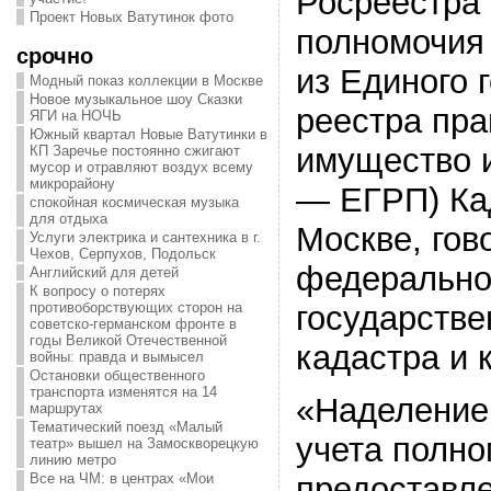
Росреестра 
Проект Новых Ватутинок фото
полномочия
срочно
из Единого 
Модный показ коллекции в Москве
Новое музыкальное шоу Сказки
реестра пра
ЯГИ на НОЧЬ
Южный квартал Новые Ватутинки в
имущество и
КП Заречье постоянно сжигают
мусор и отравляют воздух всему
микрорайону
— ЕГРП) Ка
спокойная космическая музыка
для отдыха
Москве, гов
Услуги электрика и сантехника в г.
Чехов, Серпухов, Подольск
федерально
Английский для детей
К вопросу о потерях
государстве
противоборствующих сторон на
советско-германском фронте в
годы Великой Отечественной
кадастра и 
войны: правда и вымысел
Остановки общественного
транспорта изменятся на 14
«Наделение 
маршрутах
Тематический поезд «Малый
учета полн
театр» вышел на Замоскворецкую
линию метро
Все на ЧМ: в центрах «Мои
предоставл