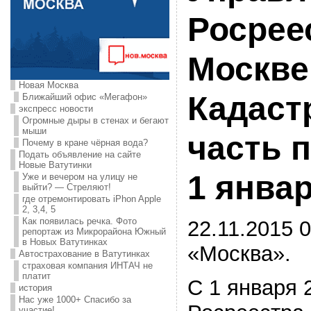
Росрее
Москве
Новая Москва
Кадаст
Ближайший офис «Мегафон»
экспресс новости
Огромные дыры в стенах и бегают
мыши
часть 
Почему в кране чёрная вода?
Подать объявление на сайте
Новые Ватутинки
1 январ
Уже и вечером на улицу не
выйти? — Стреляют!
где отремонтировать iPhon Apple
2, 3,4, 5
Как появилась речка. Фото
22.11.2015 0
репортаж из Микрорайона Южный
в Новых Ватутинках
«Москва».
Автострахование в Ватутинках
страховая компания ИНТАЧ не
платит
С 1 января 
история
Нас уже 1000+ Спасибо за
участие!