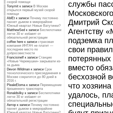
службы пас
скорой помощи
Tonymit
к записи
В Москве
открылся первый музей скорой
Московског
помощи
AblEt
к записи
Почему постоянно
Дмитрий Ск
пахнет дымом в микрорайоне
Южный квартал Новые Ватутинки?
Агентству «
MatthewSed
к записи
Беспилотники
легче 30 кг избавят от
обязательной регистрации
подземка пл
coffee here
к записи
страховая
компания ИНТАЧ не платит —
свои прави
последнее место по
добросовестности
потерянных
Francisinelf
к записи
Станцию
«Новые Черемушки» закрывали из-
за дыма
вместо обяз
Devon Wildman
к записи
Срок
технологического присоединения в
бесхозной в
Москве сократится до 80 дней в
2016 г.
что хозяина
PlealeEloma
к записи
Перемещение
брошенного транспорта
удалось, пл
Ronaldsilky
к записи
Беспилотники
легче 30 кг избавят от
обязательной регистрации
специальны
Автор
к записи
Почему постоянно
пахнет дымом в микрорайоне
Южный квартал Новые Ватутинки?