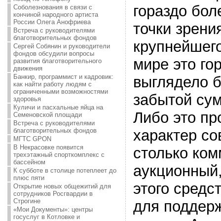
гораздо бол
Соболезнования в связи с
кончиной народного артиста
России Олега Анофриева
точки зрени
Встреча с руководителями
благотворительных фондов
крупнейшего
Сергей Собянин и руководители
фондов обсудили вопросы
мире это го
развития благотворительного
движения
Банкир, программист и кадровик:
выглядело 
как найти работу людям с
ограниченными возможностями
забытой сум
здоровья
Куличи и пасхальные яйца на
Либо это пр
Семеновской площади
Встреча с руководителями
благотворительных фондов
характер со
МГТС GPON
В Некрасовке появится
столько ком
трехэтажный спорткомплекс с
бассейном
аукционный,
К субботе в столице потеплеет до
плюс пяти
этого средс
Открытие новых общежитий для
сотрудников Росгвардии в
Строгине
для поддер
«Мои Документы»: центры
госуслуг в Котловке и