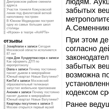
людям. Аук
Дмитровском районе сменили
адреса
забытых ве
Участок тоннеля Кожуховской
линии под фиолетовой веткой
наполовину построен
метрополит
В Южном Медведкове построят
одну из самых больших школ
А.Семенник
столицы
«Игроки» в театре «АпАРТе»
При этом де
отзывы
согласно д
Josephrarse
к записи
Сегодня
Московской области исполняется
87 лет
законодател
гора Дом Хундертвассера
к записи
Как оформить ДТП по
забытых ве
европротоколу
Diana
к записи
Почему постоянно
возможна по
пахнет дымом в микрорайоне
Южный квартал Новые Ватутинки?
KenTof
к записи
Московский
установлен
образовательный телеканал
запустил мобильное приложение
кодексом ср
Аноним
к записи
Почему постоянно
пахнет дымом в микрорайоне
Южный квартал Новые Ватутинки?
Ранее веду
Квартиры посуточно
к записи
В
Москве открылся первый музей