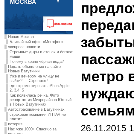
предл
переда
Новая Москва
забыт
Ближайший офис «Мегафон»
экспресс новости
Огромные дыры в стенах и бегают
пассаж
мыши
Почему в кране чёрная вода?
Подать объявление на сайте
метро 
Новые Ватутинки
Уже и вечером на улицу не
выйти? — Стреляют!
где отремонтировать iPhon Apple
нужда
2, 3,4, 5
Как появилась речка. Фото
репортаж из Микрорайона Южный
в Новых Ватутинках
семья
Автострахование в Ватутинках
страховая компания ИНТАЧ не
платит
история
26.11.2015 1
Нас уже 1000+ Спасибо за
участие!