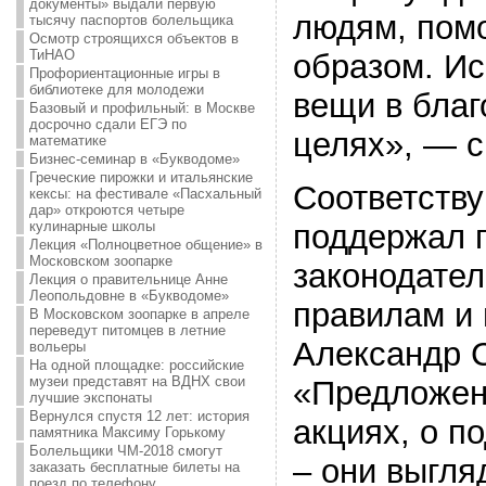
документы» выдали первую
людям, помо
тысячу паспортов болельщика
Осмотр строящихся объектов в
ТиНАО
образом. И
Профориентационные игры в
библиотеке для молодежи
вещи в благ
Базовый и профильный: в Москве
досрочно сдали ЕГЭ по
целях», — с
математике
Бизнес-семинар в «Букводоме»
Греческие пирожки и итальянские
Соответств
кексы: на фестивале «Пасхальный
дар» откроются четыре
кулинарные школы
поддержал г
Лекция «Полноцветное общение» в
Московском зоопарке
законодател
Лекция о правительнице Анне
Леопольдовне в «Букводоме»
правилам и
В Московском зоопарке в апреле
переведут питомцев в летние
Александр 
вольеры
На одной площадке: российские
музеи представят на ВДНХ свои
«Предложен
лучшие экспонаты
Вернулся спустя 12 лет: история
акциях, о 
памятника Максиму Горькому
Болельщики ЧМ-2018 смогут
– они выгля
заказать бесплатные билеты на
поезд по телефону