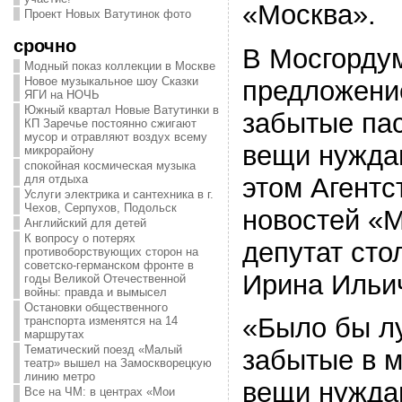
«Москва».
Проект Новых Ватутинок фото
срочно
В Мосгорду
Модный показ коллекции в Москве
Новое музыкальное шоу Сказки
предложени
ЯГИ на НОЧЬ
Южный квартал Новые Ватутинки в
забытые па
КП Заречье постоянно сжигают
мусор и отравляют воздух всему
вещи нужда
микрорайону
спокойная космическая музыка
этом Агентс
для отдыха
Услуги электрика и сантехника в г.
Чехов, Серпухов, Подольск
новостей «
Английский для детей
К вопросу о потерях
депутат сто
противоборствующих сторон на
советско-германском фронте в
Ирина Ильи
годы Великой Отечественной
войны: правда и вымысел
Остановки общественного
«Было бы л
транспорта изменятся на 14
маршрутах
Тематический поезд «Малый
забытые в 
театр» вышел на Замоскворецкую
линию метро
вещи нужда
Все на ЧМ: в центрах «Мои