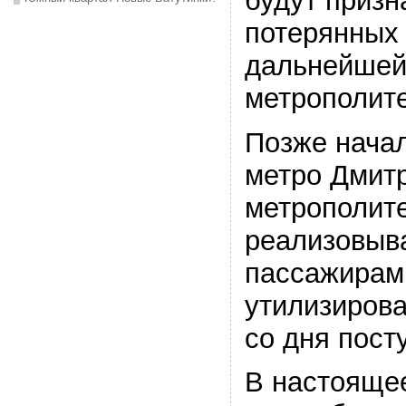
будут призн
потерянных 
дальнейшей
метрополит
Позже начал
метро Дмитр
метрополите
реализовыв
пассажирам
утилизирова
со дня пост
В настояще