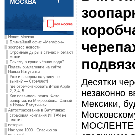
зоопар
коробч
Новая Москва
черепа
Ближайший офис «Мегафон»
экспресс новости
Огромные дыры в стенах и бегают
мыши
подвяз
Почему в кране чёрная вода?
Подать объявление на сайте
Новые Ватутинки
Уже и вечером на улицу не
Десятки чер
выйти? — Стреляют!
где отремонтировать iPhon Apple
незаконно в
2, 3,4, 5
Как появилась речка. Фото
репортаж из Микрорайона Южный
Мексики, бу
в Новых Ватутинках
Автострахование в Ватутинках
Московскому
страховая компания ИНТАЧ не
платит
МОСЛЕНТЕ 
история
Нас уже 1000+ Спасибо за
участие!