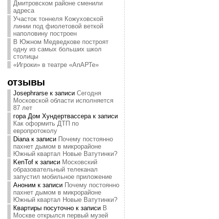
Дмитровском районе сменили
адреса
Участок тоннеля Кожуховской
линии под фиолетовой веткой
наполовину построен
В Южном Медведкове построят
одну из самых больших школ
столицы
«Игроки» в театре «АпАРТе»
отзывы
Josephrarse
к записи
Сегодня
Московской области исполняется
87 лет
гора Дом Хундертвассера
к записи
Как оформить ДТП по
европротоколу
Diana
к записи
Почему постоянно
пахнет дымом в микрорайоне
Южный квартал Новые Ватутинки?
KenTof
к записи
Московский
образовательный телеканал
запустил мобильное приложение
Аноним
к записи
Почему постоянно
пахнет дымом в микрорайоне
Южный квартал Новые Ватутинки?
Квартиры посуточно
к записи
В
Москве открылся первый музей