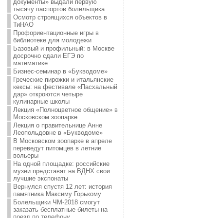
документы» выдали первую
тысячу паспортов болельщика
Осмотр строящихся объектов в
ТиНАО
Профориентационные игры в
библиотеке для молодежи
Базовый и профильный: в Москве
досрочно сдали ЕГЭ по
математике
Бизнес-семинар в «Букводоме»
Греческие пирожки и итальянские
кексы: на фестивале «Пасхальный
дар» откроются четыре
кулинарные школы
Лекция «Полноцветное общение» в
Московском зоопарке
Лекция о правительнице Анне
Леопольдовне в «Букводоме»
В Московском зоопарке в апреле
переведут питомцев в летние
вольеры
На одной площадке: российские
музеи представят на ВДНХ свои
лучшие экспонаты
Вернулся спустя 12 лет: история
памятника Максиму Горькому
Болельщики ЧМ-2018 смогут
заказать бесплатные билеты на
поезд по телефону