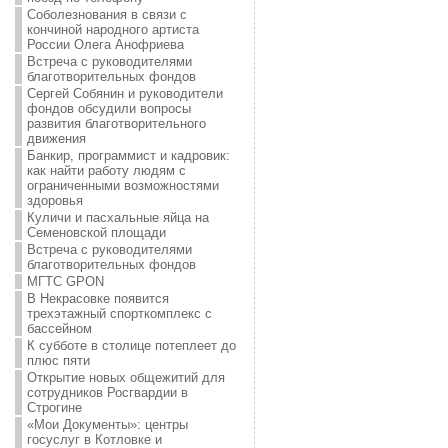
Соболезнования в связи с
кончиной народного артиста
России Олега Анофриева
Встреча с руководителями
благотворительных фондов
Сергей Собянин и руководители
фондов обсудили вопросы
развития благотворительного
движения
Банкир, программист и кадровик:
как найти работу людям с
ограниченными возможностями
здоровья
Куличи и пасхальные яйца на
Семеновской площади
Встреча с руководителями
благотворительных фондов
МГТС GPON
В Некрасовке появится
трехэтажный спорткомплекс с
бассейном
К субботе в столице потеплеет до
плюс пяти
Открытие новых общежитий для
сотрудников Росгвардии в
Строгине
«Мои Документы»: центры
госуслуг в Котловке и