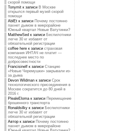
скорой помощи
Tonymit
к записи
В Москве
открылся первый музей скорой
помощи
AblEt
к записи
Почему постоянно
пахнет дымом в микрорайоне
Южный квартал Новые Ватутинки?
MatthewSed
к записи
Беспилотники
легче 30 кг избавят от
обязательной регистрации
coffee here
к записи
страховая
компания ИНТАЧ не платит —
последнее место по
добросовестности
Francisinelf
к записи
Станцию
«Новые Черемушки» закрывали из-
за дыма
Devon Wildman
к записи
Срок
технологического присоединения в
Москве сократится до 80 дней в
2016 г.
PlealeEloma
к записи
Перемещение
брошенного транспорта
Ronaldsilky
к записи
Беспилотники
легче 30 кг избавят от
обязательной регистрации
Автор
к записи
Почему постоянно
пахнет дымом в микрорайоне
Южный квартал Новые Ватутинки?