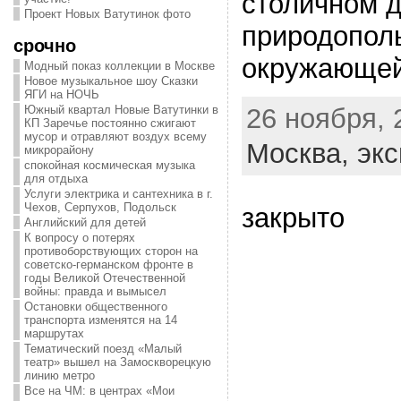
столичном 
Проект Новых Ватутинок фото
природопол
срочно
окружающей
Модный показ коллекции в Москве
Новое музыкальное шоу Сказки
ЯГИ на НОЧЬ
26 ноября, 
Южный квартал Новые Ватутинки в
КП Заречье постоянно сжигают
мусор и отравляют воздух всему
Москва,
экс
микрорайону
спокойная космическая музыка
для отдыха
Услуги электрика и сантехника в г.
Чехов, Серпухов, Подольск
закрыто
Английский для детей
К вопросу о потерях
противоборствующих сторон на
советско-германском фронте в
годы Великой Отечественной
войны: правда и вымысел
Остановки общественного
транспорта изменятся на 14
маршрутах
Тематический поезд «Малый
театр» вышел на Замоскворецкую
линию метро
Все на ЧМ: в центрах «Мои