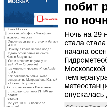
побит 
по ноч
Новая Москва
Ночь на 29 
Ближайший офис «Мегафон»
экспресс новости
стала стала
Огромные дыры в стенах и бегают
мыши
начала осен
Почему в кране чёрная вода?
Подать объявление на сайте
Новые Ватутинки
Гидрометео
Уже и вечером на улицу не
выйти? — Стреляют!
Московской 
где отремонтировать iPhon Apple
2, 3,4, 5
температура
Как появилась речка. Фото
репортаж из Микрорайона Южный
в Новых Ватутинках
метеостанц
Автострахование в Ватутинках
страховая компания ИНТАЧ не
опускалась 
платит
история
Нас уже 1000+ Спасибо за
участие!