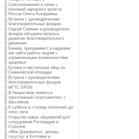
Соболезнования в связи с
кончиной народного артиста
России Олега Анофриева
Встреча с руководителями
благотворительных фондов
Сергей Собянин и руководители
фондов обсудили вопросы
развития благотворительного
движения
Банкир, программист и кадровик:
как найти работу людям с
ограниченными возможностями
здоровья
Куличи и пасхальные яйца на
Семеновской площади
Встреча с руководителями
благотворительных фондов
МГТС GPON
В Некрасовке появится
трехэтажный спорткомплекс с
бассейном
К субботе в столице потеплеет до
плюс пяти
Открытие новых общежитий для
сотрудников Росгвардии в
Строгине
«Мои Документы»: центры
госуслуг в Котловке и