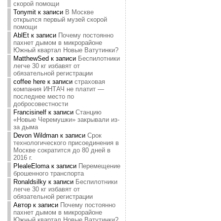
скорой помощи
Tonymit
к записи
В Москве
открылся первый музей скорой
помощи
AblEt
к записи
Почему постоянно
пахнет дымом в микрорайоне
Южный квартал Новые Ватутинки?
MatthewSed
к записи
Беспилотники
легче 30 кг избавят от
обязательной регистрации
coffee here
к записи
страховая
компания ИНТАЧ не платит —
последнее место по
добросовестности
Francisinelf
к записи
Станцию
«Новые Черемушки» закрывали из-
за дыма
Devon Wildman
к записи
Срок
технологического присоединения в
Москве сократится до 80 дней в
2016 г.
PlealeEloma
к записи
Перемещение
брошенного транспорта
Ronaldsilky
к записи
Беспилотники
легче 30 кг избавят от
обязательной регистрации
Автор
к записи
Почему постоянно
пахнет дымом в микрорайоне
Южный квартал Новые Ватутинки?