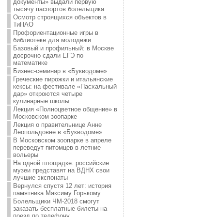
документы» выдали первую
тысячу паспортов болельщика
Осмотр строящихся объектов в
ТиНАО
Профориентационные игры в
библиотеке для молодежи
Базовый и профильный: в Москве
досрочно сдали ЕГЭ по
математике
Бизнес-семинар в «Букводоме»
Греческие пирожки и итальянские
кексы: на фестивале «Пасхальный
дар» откроются четыре
кулинарные школы
Лекция «Полноцветное общение» в
Московском зоопарке
Лекция о правительнице Анне
Леопольдовне в «Букводоме»
В Московском зоопарке в апреле
переведут питомцев в летние
вольеры
На одной площадке: российские
музеи представят на ВДНХ свои
лучшие экспонаты
Вернулся спустя 12 лет: история
памятника Максиму Горькому
Болельщики ЧМ-2018 смогут
заказать бесплатные билеты на
поезд по телефону