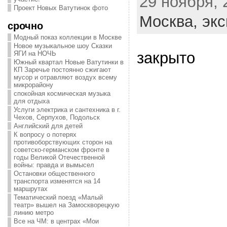
29 ноября, 
Проект Новых Ватутинок фото
Москва,
экс
срочно
Модный показ коллекции в Москве
Новое музыкальное шоу Сказки
закрыто
ЯГИ на НОЧЬ
Южный квартал Новые Ватутинки в
КП Заречье постоянно сжигают
мусор и отравляют воздух всему
микрорайону
спокойная космическая музыка
для отдыха
Услуги электрика и сантехника в г.
Чехов, Серпухов, Подольск
Английский для детей
К вопросу о потерях
противоборствующих сторон на
советско-германском фронте в
годы Великой Отечественной
войны: правда и вымысел
Остановки общественного
транспорта изменятся на 14
маршрутах
Тематический поезд «Малый
театр» вышел на Замоскворецкую
линию метро
Все на ЧМ: в центрах «Мои