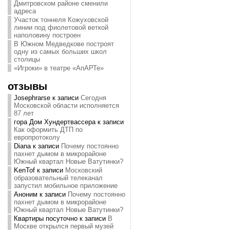
Дмитровском районе сменили
адреса
Участок тоннеля Кожуховской
линии под фиолетовой веткой
наполовину построен
В Южном Медведкове построят
одну из самых больших школ
столицы
«Игроки» в театре «АпАРТе»
отзывы
Josephrarse
к записи
Сегодня
Московской области исполняется
87 лет
гора Дом Хундертвассера
к записи
Как оформить ДТП по
европротоколу
Diana
к записи
Почему постоянно
пахнет дымом в микрорайоне
Южный квартал Новые Ватутинки?
KenTof
к записи
Московский
образовательный телеканал
запустил мобильное приложение
Аноним
к записи
Почему постоянно
пахнет дымом в микрорайоне
Южный квартал Новые Ватутинки?
Квартиры посуточно
к записи
В
Москве открылся первый музей