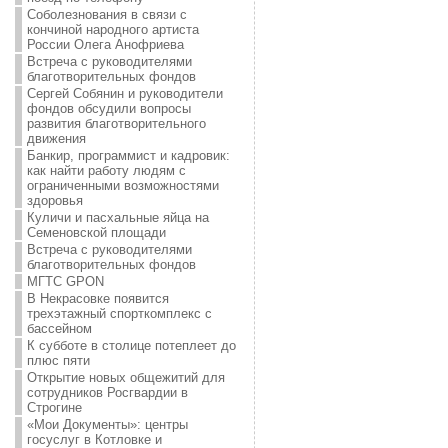
Соболезнования в связи с
кончиной народного артиста
России Олега Анофриева
Встреча с руководителями
благотворительных фондов
Сергей Собянин и руководители
фондов обсудили вопросы
развития благотворительного
движения
Банкир, программист и кадровик:
как найти работу людям с
ограниченными возможностями
здоровья
Куличи и пасхальные яйца на
Семеновской площади
Встреча с руководителями
благотворительных фондов
МГТС GPON
В Некрасовке появится
трехэтажный спорткомплекс с
бассейном
К субботе в столице потеплеет до
плюс пяти
Открытие новых общежитий для
сотрудников Росгвардии в
Строгине
«Мои Документы»: центры
госуслуг в Котловке и