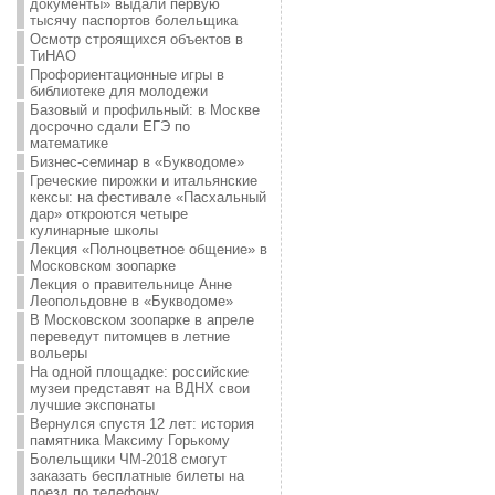
документы» выдали первую
тысячу паспортов болельщика
Осмотр строящихся объектов в
ТиНАО
Профориентационные игры в
библиотеке для молодежи
Базовый и профильный: в Москве
досрочно сдали ЕГЭ по
математике
Бизнес-семинар в «Букводоме»
Греческие пирожки и итальянские
кексы: на фестивале «Пасхальный
дар» откроются четыре
кулинарные школы
Лекция «Полноцветное общение» в
Московском зоопарке
Лекция о правительнице Анне
Леопольдовне в «Букводоме»
В Московском зоопарке в апреле
переведут питомцев в летние
вольеры
На одной площадке: российские
музеи представят на ВДНХ свои
лучшие экспонаты
Вернулся спустя 12 лет: история
памятника Максиму Горькому
Болельщики ЧМ-2018 смогут
заказать бесплатные билеты на
поезд по телефону