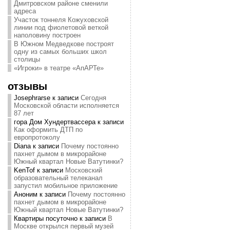
Дмитровском районе сменили
адреса
Участок тоннеля Кожуховской
линии под фиолетовой веткой
наполовину построен
В Южном Медведкове построят
одну из самых больших школ
столицы
«Игроки» в театре «АпАРТе»
отзывы
Josephrarse
к записи
Сегодня
Московской области исполняется
87 лет
гора Дом Хундертвассера
к записи
Как оформить ДТП по
европротоколу
Diana
к записи
Почему постоянно
пахнет дымом в микрорайоне
Южный квартал Новые Ватутинки?
KenTof
к записи
Московский
образовательный телеканал
запустил мобильное приложение
Аноним
к записи
Почему постоянно
пахнет дымом в микрорайоне
Южный квартал Новые Ватутинки?
Квартиры посуточно
к записи
В
Москве открылся первый музей