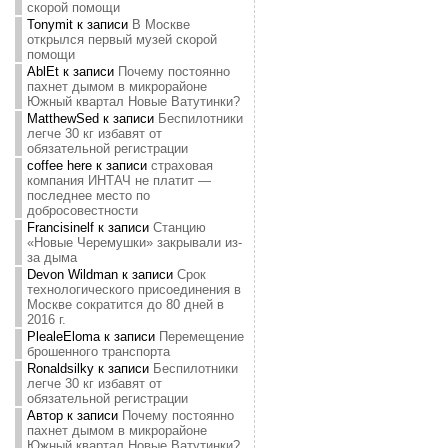
скорой помощи
Tonymit
к записи
В Москве
открылся первый музей скорой
помощи
AblEt
к записи
Почему постоянно
пахнет дымом в микрорайоне
Южный квартал Новые Ватутинки?
MatthewSed
к записи
Беспилотники
легче 30 кг избавят от
обязательной регистрации
coffee here
к записи
страховая
компания ИНТАЧ не платит —
последнее место по
добросовестности
Francisinelf
к записи
Станцию
«Новые Черемушки» закрывали из-
за дыма
Devon Wildman
к записи
Срок
технологического присоединения в
Москве сократится до 80 дней в
2016 г.
PlealeEloma
к записи
Перемещение
брошенного транспорта
Ronaldsilky
к записи
Беспилотники
легче 30 кг избавят от
обязательной регистрации
Автор
к записи
Почему постоянно
пахнет дымом в микрорайоне
Южный квартал Новые Ватутинки?