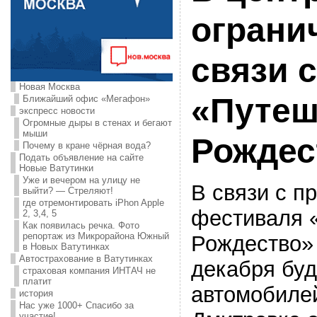
ограни
связи 
Новая Москва
«Путеш
Ближайший офис «Мегафон»
экспресс новости
Огромные дыры в стенах и бегают
мыши
Рождес
Почему в кране чёрная вода?
Подать объявление на сайте
Новые Ватутинки
Уже и вечером на улицу не
В связи с п
выйти? — Стреляют!
где отремонтировать iPhon Apple
фестиваля 
2, 3,4, 5
Как появилась речка. Фото
репортаж из Микрорайона Южный
Рождество» 
в Новых Ватутинках
Автострахование в Ватутинках
декабря буд
страховая компания ИНТАЧ не
платит
автомобиле
история
Нас уже 1000+ Спасибо за
участие!