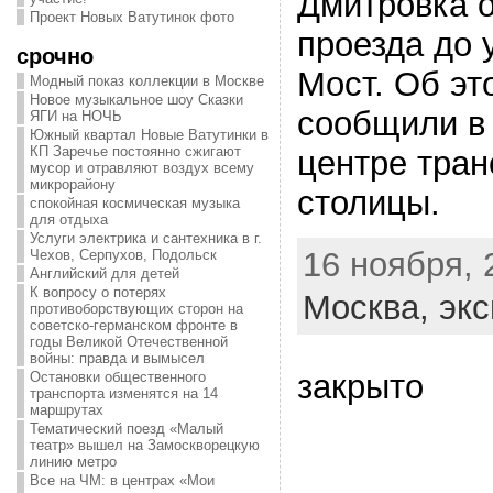
Дмитровка о
Проект Новых Ватутинок фото
проезда до 
срочно
Мост. Об э
Модный показ коллекции в Москве
Новое музыкальное шоу Сказки
сообщили в
ЯГИ на НОЧЬ
Южный квартал Новые Ватутинки в
КП Заречье постоянно сжигают
центре тран
мусор и отравляют воздух всему
микрорайону
столицы.
спокойная космическая музыка
для отдыха
Услуги электрика и сантехника в г.
16 ноября, 
Чехов, Серпухов, Подольск
Английский для детей
К вопросу о потерях
Москва,
экс
противоборствующих сторон на
советско-германском фронте в
годы Великой Отечественной
войны: правда и вымысел
закрыто
Остановки общественного
транспорта изменятся на 14
маршрутах
Тематический поезд «Малый
театр» вышел на Замоскворецкую
линию метро
Все на ЧМ: в центрах «Мои