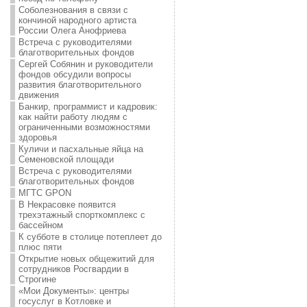
Соболезнования в связи с
кончиной народного артиста
России Олега Анофриева
Встреча с руководителями
благотворительных фондов
Сергей Собянин и руководители
фондов обсудили вопросы
развития благотворительного
движения
Банкир, программист и кадровик:
как найти работу людям с
ограниченными возможностями
здоровья
Куличи и пасхальные яйца на
Семеновской площади
Встреча с руководителями
благотворительных фондов
МГТС GPON
В Некрасовке появится
трехэтажный спорткомплекс с
бассейном
К субботе в столице потеплеет до
плюс пяти
Открытие новых общежитий для
сотрудников Росгвардии в
Строгине
«Мои Документы»: центры
госуслуг в Котловке и