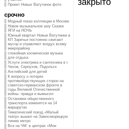
закрыто
Проект Новых Ватутинок фото
срочно
Модный показ коллекции в Москве
Новое музыкальное шоу Сказки
ЯГИ на НОЧЬ
Южный квартал Новые Ватутинки в
КП Заречье постоянно сжигают
мусор и отравляют воздух всему
микрорайону
спокойная космическая музыка
для отдыха
Услуги электрика и сантехника в г.
Чехов, Серпухов, Подольск
Английский для детей
К вопросу о потерях
противоборствующих сторон на
советско-германском фронте в
годы Великой Отечественной
войны: правда и вымысел
Остановки общественного
транспорта изменятся на 14
маршрутах
Тематический поезд «Малый
театр» вышел на Замоскворецкую
линию метро
Все на ЧМ: в центрах «Мои