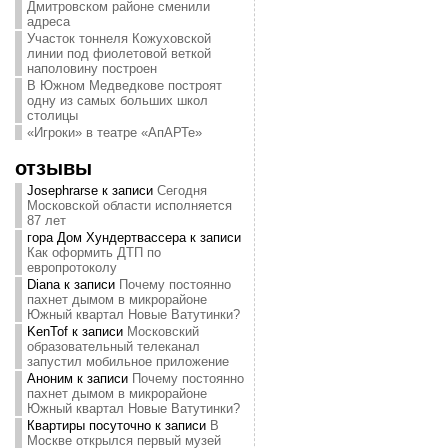
Дмитровском районе сменили
адреса
Участок тоннеля Кожуховской
линии под фиолетовой веткой
наполовину построен
В Южном Медведкове построят
одну из самых больших школ
столицы
«Игроки» в театре «АпАРТе»
отзывы
Josephrarse
к записи
Сегодня
Московской области исполняется
87 лет
гора Дом Хундертвассера
к записи
Как оформить ДТП по
европротоколу
Diana
к записи
Почему постоянно
пахнет дымом в микрорайоне
Южный квартал Новые Ватутинки?
KenTof
к записи
Московский
образовательный телеканал
запустил мобильное приложение
Аноним
к записи
Почему постоянно
пахнет дымом в микрорайоне
Южный квартал Новые Ватутинки?
Квартиры посуточно
к записи
В
Москве открылся первый музей