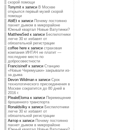
скорой помощи
Tonymit
к записи
В Москве
открылся первый музей скорой
помощи
AblEt
к записи
Почему постоянно
пахнет дымом в микрорайоне
Южный квартал Новые Ватутинки?
MatthewSed
к записи
Беспилотники
легче 30 кг избавят от
обязательной регистрации
coffee here
к записи
страховая
компания ИНТАЧ не платит —
последнее место по
добросовестности
Francisinelf
к записи
Станцию
«Новые Черемушки» закрывали из-
за дыма
Devon Wildman
к записи
Срок
технологического присоединения в
Москве сократится до 80 дней в
2016 г.
PlealeEloma
к записи
Перемещение
брошенного транспорта
Ronaldsilky
к записи
Беспилотники
легче 30 кг избавят от
обязательной регистрации
Автор
к записи
Почему постоянно
пахнет дымом в микрорайоне
Южный квартал Новые Ватутинки?