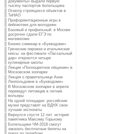
документы» выдали первую
тысячу паспортов болельщика
Осмотр строящихся объектов в
ТиНАО
Профориентационные игры в
библиотеке для молодежи
Базовый и профильный: в Москве
досрочно сдали ЕГЭ по
математике
Бизнес-семинар в «Букводоме»
Греческие пирожки и итальянские
кексы: на фестивале «Пасхальный
дар» откроются четыре
кулинарные школы
Лекция «Полноцветное общение» в
Московском зоопарке
Лекция о правительнице Анне
Леопольдовне в «Букводоме»
В Московском зоопарке в апреле
переведут питомцев в летние
вольеры
На одной площадке: российские
музеи представят на ВДНХ свои
лучшие экспонаты
Вернулся спустя 12 лет: история
памятника Максиму Горькому
Болельщики ЧМ-2018 смогут
заказать бесплатные билеты на
поезд по телефону