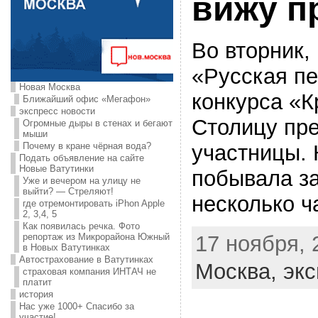
вижу п
Во вторник, 
«Русская п
Новая Москва
конкурса «К
Ближайший офис «Мегафон»
экспресс новости
Столицу пре
Огромные дыры в стенах и бегают
мыши
участницы.
Почему в кране чёрная вода?
Подать объявление на сайте
Новые Ватутинки
побывала за
Уже и вечером на улицу не
выйти? — Стреляют!
несколько ч
где отремонтировать iPhon Apple
2, 3,4, 5
Как появилась речка. Фото
17 ноября, 
репортаж из Микрорайона Южный
в Новых Ватутинках
Автострахование в Ватутинках
Москва,
экс
страховая компания ИНТАЧ не
платит
история
Нас уже 1000+ Спасибо за
участие!