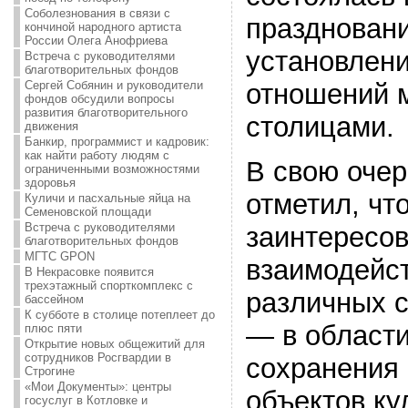
Соболезнования в связи с
праздновани
кончиной народного артиста
России Олега Анофриева
установлени
Встреча с руководителями
благотворительных фондов
Сергей Собянин и руководители
отношений 
фондов обсудили вопросы
развития благотворительного
столицами.
движения
Банкир, программист и кадровик:
как найти работу людям с
В свою очер
ограниченными возможностями
здоровья
отметил, чт
Куличи и пасхальные яйца на
Семеновской площади
Встреча с руководителями
заинтересов
благотворительных фондов
МГТС GPON
взаимодейст
В Некрасовке появится
трехэтажный спорткомплекс с
различных с
бассейном
К субботе в столице потеплеет до
— в области
плюс пяти
Открытие новых общежитий для
сотрудников Росгвардии в
сохранения 
Строгине
«Мои Документы»: центры
объектов ку
госуслуг в Котловке и