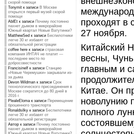
внешнеэкон
скорой помощи
Tonymit
к записи
В Москве
международ
открылся первый музей скорой
помощи
проходят в 
AblEt
к записи
Почему постоянно
пахнет дымом в микрорайоне
27 ноября.
Южный квартал Новые Ватутинки?
MatthewSed
к записи
Беспилотники
легче 30 кг избавят от
обязательной регистрации
Китайский Н
coffee here
к записи
страховая
компания ИНТАЧ не платит —
весны, Чунь
последнее место по
добросовестности
главным и 
Francisinelf
к записи
Станцию
«Новые Черемушки» закрывали из-
продолжите
за дыма
Devon Wildman
к записи
Срок
технологического присоединения в
Китае. Он п
Москве сократится до 80 дней в
2016 г.
новолунию 
PlealeEloma
к записи
Перемещение
брошенного транспорта
полного лун
Ronaldsilky
к записи
Беспилотники
легче 30 кг избавят от
обязательной регистрации
состоявшем
Автор
к записи
Почему постоянно
пахнет дымом в микрорайоне
солнцестоян
Южный квартал Новые Ватутинки?