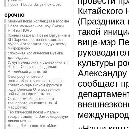
провести п
Проект Новых Ватутинок фото
Китайского 
срочно
(Праздника 
Модный показ коллекции в Москве
Новое музыкальное шоу Сказки
такой иници
ЯГИ на НОЧЬ
Южный квартал Новые Ватутинки в
вице-мэр Пе
КП Заречье постоянно сжигают
мусор и отравляют воздух всему
микрорайону
руководите
спокойная космическая музыка
для отдыха
культуры ро
Услуги электрика и сантехника в г.
Чехов, Серпухов, Подольск
Александру 
Английский для детей
К вопросу о потерях
сообщает п
противоборствующих сторон на
советско-германском фронте в
годы Великой Отечественной
департамен
войны: правда и вымысел
Остановки общественного
внешнеэкон
транспорта изменятся на 14
маршрутах
международ
Тематический поезд «Малый
театр» вышел на Замоскворецкую
линию метро
Все на ЧМ: в центрах «Мои
«Наши конт