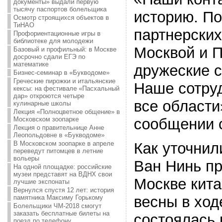
документы» выдали первую
тысячу паспортов болельщика
историю. По
Осмотр строящихся объектов в
ТиНАО
партнерски
Профориентационные игры в
библиотеке для молодежи
Москвой и П
Базовый и профильный: в Москве
досрочно сдали ЕГЭ по
математике
дружеские с
Бизнес-семинар в «Букводоме»
Греческие пирожки и итальянские
Наше сотру
кексы: на фестивале «Пасхальный
дар» откроются четыре
все области
кулинарные школы
Лекция «Полноцветное общение» в
Московском зоопарке
сообщении 
Лекция о правительнице Анне
Леопольдовне в «Букводоме»
В Московском зоопарке в апреле
Как уточнил
переведут питомцев в летние
вольеры
Ван Нинь пр
На одной площадке: российские
музеи представят на ВДНХ свои
Москве кита
лучшие экспонаты
Вернулся спустя 12 лет: история
весны в ход
памятника Максиму Горькому
Болельщики ЧМ-2018 смогут
заказать бесплатные билеты на
состоялась 
поезд по телефону