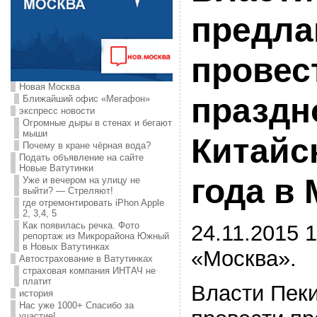
предла
провес
Новая Москва
праздн
Ближайший офис «Мегафон»
экспресс новости
Огромные дыры в стенах и бегают
мыши
Китайс
Почему в кране чёрная вода?
Подать объявление на сайте
Новые Ватутинки
года в
Уже и вечером на улицу не
выйти? — Стреляют!
где отремонтировать iPhon Apple
2, 3,4, 5
Как появилась речка. Фото
24.11.2015 1
репортаж из Микрорайона Южный
в Новых Ватутинках
«Москва».
Автострахование в Ватутинках
страховая компания ИНТАЧ не
платит
Власти Пек
история
Нас уже 1000+ Спасибо за
участие!